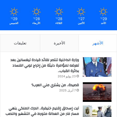
29
28
28
27
29
℃
℃
℃
℃
℃
الأحد
الأثنين
الثلاثاء
الأربعاء
الخميس
الأشهر
الأخيرة
تعليقات
وزارة الداخلية تنتصر لقائد قيادة تيغسالين بعد
تعرضه لمؤامرة دنيئة من إخراج لوبي الفساد
بدائرة القباب..
23 يوليو 2024
قصيدة.. من يشتري مني العرب؟
7 أبريل 2025
آيت إسحاق إقليم خنيفرة.. الدرك الملكي ينهي
مسار فار من العدالة متورط في التشهير والنصب