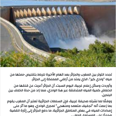
ب
ر
ي
د
ا
إ
ل
ك
ت
ر
و
تجدد التوتر بين المغرب والجزائر بعد اتهام الأخيرة للرباط بتقليص حصتها من
ن
مياه “وادي كير”، الذي يمتد من أراضي المملكة إلى الجزائر.
ي
وأوردت وسائل إعلام غربية، اليوم السبت، أن الجزائر أعربت عن قلقها من
ا
انخفاض كمية المياه المتدفقة عبر هذا الوادي، مما زاد من حدة الخلاف بين
البلدين.
ووفقًا لما نشرته صحيفة غربية، فإن السلطات الجزائرية تعتبر أن المغرب يقوم
بما زعمت أنه “تجفيف متعمد ومنهجي” لمجرى الوادي، وهو ما أثر على
إمدادات المياه في بعض المناطق الجزائرية، ما دفع الجزائر إلى إثارة القضية
مجددًا على المستوى الدولي.