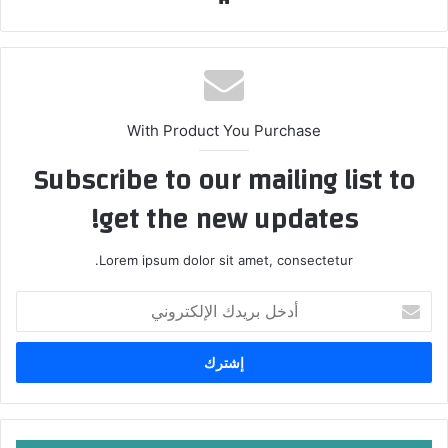
ع
الوي
ب
With Product You Purchase
Subscribe to our mailing list to
get the new updates!
Lorem ipsum dolor sit amet, consectetur.
أ
د
خ
ل
ب
ر
ي