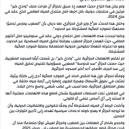
ولم يكن هذا النزاع حديث العهد، إذ سبق للجزائر أن طرحت ملف “وادي كير”
مرتين في منتديات دولية، كان آخرها خلال
منتدى المياه العالمي
الذي عقد في
ماي 2024.
وخلال هذا الحدث، صرَّح وزير الري الجزائري،
طه دربال
، بأن “المغرب يمارس تدميرًا
ممنهجًا للموارد المائية المشتركة عبر الحدود”.
وكما تجددت هذه الاتهامات خلال اجتماع دولي عقد في
سلوفينيا
خلال أكتوبر
الماضي، حيث اتهمت الجزائر المغرب بعرقلة تدفق المياه السطحية عبر الحدود،
وهو ما اعتبرته انتهاكًا للقوانين الدولية المتعلقة بحماية الموارد المائية
المشتركة.
لم تقتصر الاتهامات الجزائرية على “وادي كير”، بل شملت أيضًا السدود المغربية،
حيث حملت الجزائر
“سد قدوسة” المغربي
مسؤولية تقليص تدفق المياه
إلى
سد الجرف الأصفر
، أحد أكبر السدود الجزائرية.
ووفقًا للجزائر، فإن هذا النقص الحاد في الموارد المائية أدى إلى كارثة بيئية،
تمثلت في
نفوق الأسماك وهجرة الطيور
، إضافة إلى أزمة مياه خانقة في
بعض المناطق الجزائرية، مما تسبب في
غضب شعبي واسع
داخل البلاد.
في المقابل،
نفت السلطات المغربية
بشكل قاطع هذه الاتهامات، معتبرة أنها
لا تستند إلى أي أساس علمي أو قانوني.
وأكدت الرباط أن المياه المشتركة تُدار وفقًا للقوانين والاتفاقيات الدولية، وأن
ما تروجه الجزائر لا يعدو كونه
ادعاءات سياسية
تهدف إلى تأجيج التوترات بين
البلدين.
والجدير بالذكر أن العلاقات بين
المغرب والجزائر تعيش توترًا متصاعدًا
منذ أن
قررت الجزائر قطع علاقاتها الدبلوماسية مع المغرب في صيف 2021.