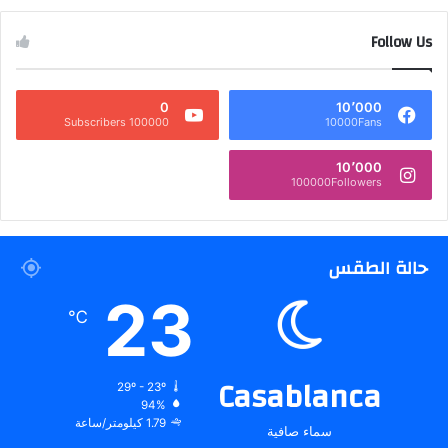
Follow Us
0
10٬000
100000 Subscribers
10000Fans
10٬000
100000Followers
حالة الطقس
23
℃
Casablanca
29º - 23º
94%
1.79 كيلومتر/ساعة
سماء صافية