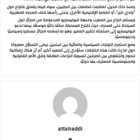
ومنذ ذلك الحين، تفاقمت الخلافات بين الجانبين، سواء فيما يتعلق بالنزاع حول
“وادي كير”، أو القضايا الإقليمية الأخرى، وعلى رأسها
ملف الصحراء المغربية
.
ويستمر النزاع بين المغرب وجبهة البوليساريو المدعومة من الجزائر حول
السيادة على الصحراء، حيث تقترح المملكة
حكمًا ذاتيًا موسعًا
، بينما تدعو
البوليساريو إلى
استفتاء لتقرير المصير
، وهو ما تسانده الجزائر عسكريا وسياسيًا
ودبلوماسيًا.
ومع استمرار التوترات السياسية والمائية بين البلدين، يبقى التساؤل مطروحًا
حول ما إذا كانت هذه الخلافات ستؤدي إلى
تصعيد أكبر
، أم أن هناك
إمكانية
للحوار والتفاوض
بين الطرفين لتسوية النزاعات العالقة وفق الأطر القانونية
والدبلوماسية المعترف بها دوليًا.
attahaddi
موق