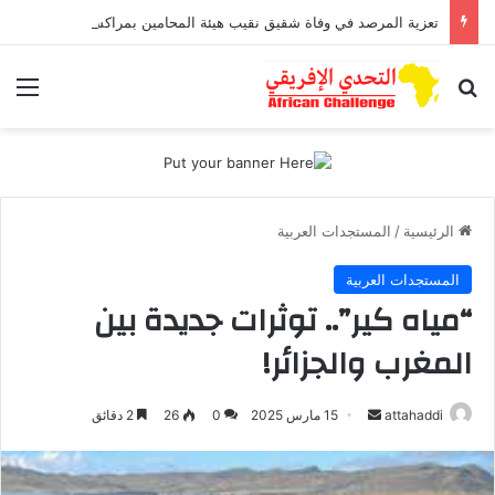
تعزية المرصد في وفاة شقيق نقيب هيئة المحامين بمراكش وورزازات
بحث عن
الق
الرئيسية
/
المستجدات العربية
المستجدات العربية
“مياه كير”.. توثرات جديدة بين
المغرب والجزائر!
attahaddi
أ
15 مارس 2025
0
26
2 دقائق
ر
س
ل