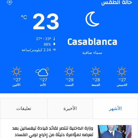
حالة الطقس
23
℃
Casablanca
27º - 23º
88%
2.24 كيلومتر/ساعة
سماء صافية
27
27
29
28
27
℃
℃
℃
℃
℃
الخميس
الجمعة
السبت
الأحد
الأثنين
الأشهر
الأخيرة
تعليقات
وزارة الداخلية تنتصر لقائد قيادة تيغسالين بعد
تعرضه لمؤامرة دنيئة من إخراج لوبي الفساد