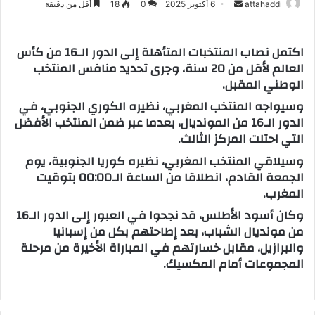
attahaddi
أ
6 أكتوبر 2025
0
18
أقل من دقيقة
ر
س
اكتمل نصاب المنتخبات المتأهلة إلى الدور الـ16 من كأس
ل
العالم لأقل من 20 سنة، وجرى تحديد منافس المنتخب
ب
الوطني المقبل.
ر
وسيواجه المنتخب المغربي، نظيره الكوري الجنوبي، في
ي
الدور الـ16 من المونديال، بعدما عبر ضمن المنتخب الأفضل
د
التي احتلت المركز الثالث.
ا
إ
وسيلاقي المنتخب المغربي، نظيره كوريا الجنوبية، يوم
الجمعة القادم، انطلاقا من الساعة الـ00:00 بتوقيت
ل
المغرب.
ك
ت
وكان أسود الأطلس، قد نجحوا في العبور إلى الدور الـ16
ر
من مونديال الشباب، بعد إطاحتهم بكل من إسبانيا
و
والبرازيل، مقابل خسارتهم في المباراة الأخيرة من مرحلة
ن
المجموعات أمام المكسيك.
ي
ا