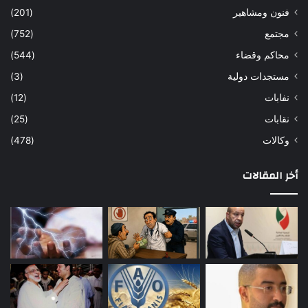
فنون ومشاهير
(201)
مجتمع
(752)
محاكم وقضاء
(544)
مستجدات دولية
(3)
نفابات
(12)
نقابات
(25)
وكالات
(478)
أخر المقالات