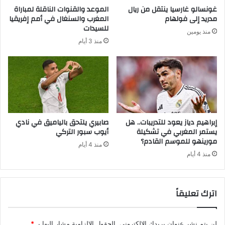
غونسالو غارسيا ينتقل من ريال
الموعد والقنوات الناقلة لمباراة
مدريد إلى فولهام
المغرب والسنغال في أمم إفريقيا
للسيدات
منذ يومين
منذ 3 أيام
إبراهيم دياز يعود للتدريبات.. هل
صابيري يلتحق بالياميق في نادي
يستمر المغربي في تشكيلة
أيوب سبور التركي
مورينهو للموسم القادم؟
منذ 4 أيام
منذ 4 أيام
اترك تعليقاً
لن يتم نشر عنوان بريدك الإلكتروني.
الحقول الإلزامية مشار إليها بـ
*