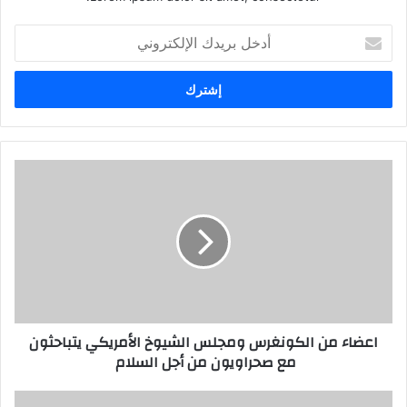
أ
د
خ
ل
ب
ر
ي
د
ك
ا
ل
إ
ل
ك
ت
ر
اعضاء من الكونغرس ومجلس الشيوخ الأمريكي يتباحثون
و
مع صحراويون من أجل السلام
ن
ي