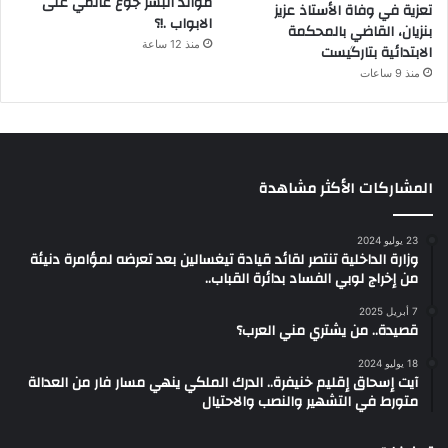
موائد البشر جوع عالمي على
تعزية في وفاة الأستاذ عزيز
الابواب .!؟
بنزيان، القاضي بالمحكمة
منذ 12 ساعة
الابتدائية بتارگيست
منذ 9 ساعات
المشاركات الأكثر مشاهدة
23 يوليو 2024
وزارة الداخلية تنتصر لقائد قيادة تيغسالين بعد تعرضه لمؤامرة دنيئة
من إخراج لوبي الفساد بدائرة القباب..
7 أبريل 2025
قصيدة.. من يشتري مني العرب؟
18 يوليو 2024
آيت إسحاق إقليم خنيفرة.. الدرك الملكي ينهي مسار فار من العدالة
متورط في التشهير والنصب والاحتيال