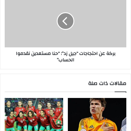
بركة عن احتجاجات “جيل زد”: “حنا مستعدين نقدموا
الحساب”
مقالات ذات صلة