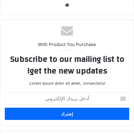
موق
ع
الوي
ب
With Product You Purchase
Subscribe to our mailing list to
get the new updates!
Lorem ipsum dolor sit amet, consectetur.
أ
د
خ
ل
ب
ر
ي