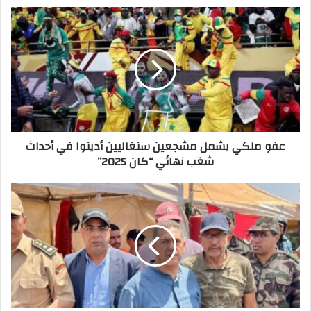
د
ك
ا
ل
إ
ل
ك
ت
ر
عفو ملكي يشمل مشجعين سنغاليين أدينوا في أحداث
و
شغب نهائي “كان 2025”
ن
ي