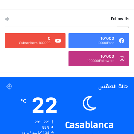
Follow Us
0
10٬000
100000 Subscribers
10000Fans
10٬000
100000Followers
حالة الطقس
22
℃
Casablanca
28º - 22º
88%
1.34 كيلومتر/ساعة