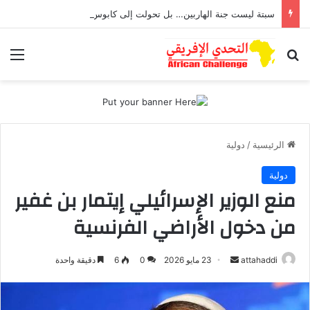
سبتة ليست جنة الهاربين… بل تحولت إلى كابوس يطارد أطفال تعرضوا للاغتصاب
بحث عن
الق
الرئيسية
/
دولية
دولية
منع الوزير الإسرائيلي إيتمار بن غفير
من دخول الأراضي الفرنسية
attahaddi
أ
23 مايو 2026
0
6
دقيقة واحدة
ر
س
ل