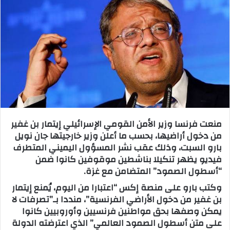
ب
ر
ي
د
ا
إ
ل
ك
ت
منعت فرنسا وزير الأمن القومي الإسرائيلي إيتمار بن غفير
ر
من دخول أراضيها، بحسب ما أعلن وزير خارجيتها جان نويل
و
بارو السبت، وذلك عقب نشر المسؤول اليميني المتطرف
ن
فيديو يظهر تنكيلا بناشطين موقوفين كانوا ضمن
ي
“أسطول الصمود” المتضامن مع غزة.
ا
وكتب بارو على منصة إكس “اعتبارا من اليوم، يُمنع إيتمار
بن غفير من دخول الأراضي الفرنسية”، منددا بـ”تصرفات لا
يمكن وصفها بحق مواطنين فرنسيين وأوروبيين كانوا
على متن أسطول الصمود العالمي” الذي اعترضته الدولة