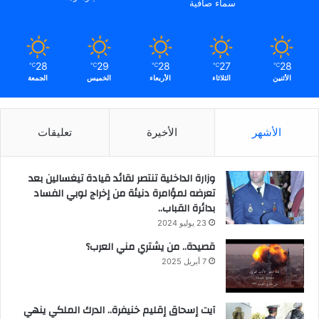
سماء صافية
28
29
28
27
28
℃
℃
℃
℃
℃
الأثنين
الثلاثاء
الأربعاء
الخميس
الجمعة
الأشهر
الأخيرة
تعليقات
وزارة الداخلية تنتصر لقائد قيادة تيغسالين بعد
تعرضه لمؤامرة دنيئة من إخراج لوبي الفساد
بدائرة القباب..
23 يوليو 2024
قصيدة.. من يشتري مني العرب؟
7 أبريل 2025
آيت إسحاق إقليم خنيفرة.. الدرك الملكي ينهي