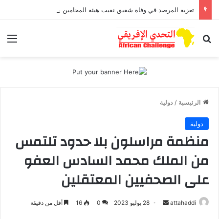
تعزية المرصد في وفاة شقيق نقيب هيئة المحامين بمراكش وورزازات
بحث عن
الق
الرئيسية
/
دولية
دولية
منظمة مراسلون بلا حدود تلتمس
من الملك محمد السادس العفو
على الصحفيين المعتقلين
أرسل
attahaddi
28 يوليو 2023
0
16
أقل من دقيقة
بريدا