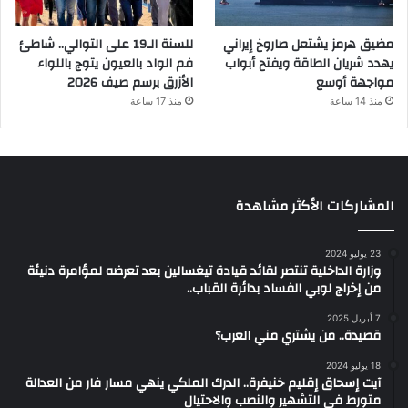
مضيق هرمز يشتعل صاروخ إيراني
للسنة الـ19 على التوالي.. شاطئ
يهدد شريان الطاقة ويفتح أبواب
فم الواد بالعيون يتوج باللواء
مواجهة أوسع
الأزرق برسم صيف 2026
منذ 14 ساعة
منذ 17 ساعة
المشاركات الأكثر مشاهدة
23 يوليو 2024
وزارة الداخلية تنتصر لقائد قيادة تيغسالين بعد تعرضه لمؤامرة دنيئة
من إخراج لوبي الفساد بدائرة القباب..
7 أبريل 2025
قصيدة.. من يشتري مني العرب؟
18 يوليو 2024
آيت إسحاق إقليم خنيفرة.. الدرك الملكي ينهي مسار فار من العدالة
متورط في التشهير والنصب والاحتيال