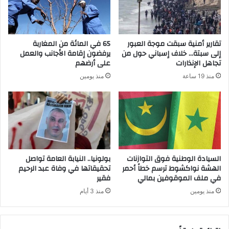
تقارير أمنية سبقت موجة العبور
65 في المائة من المغاربة
إلى سبتة… خلاف إسباني حول من
يرفضون إقامة الأجانب والعمل
تجاهل الإنذارات
على أرضهم
منذ 19 ساعة
منذ يومين
السيادة الوطنية فوق التوازنات
بولونيا.. النيابة العامة تواصل
الهشة نواكشوط ترسم خطاً أحمر
تحقيقاتها في وفاة عبد الرحيم
في ملف الموقوفين بمالي
فقير
منذ يومين
منذ 3 أيام