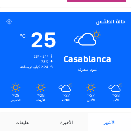
حالة الطقس
25
℃
Casablanca
28º - 24º
78%
2.24 كيلومتر/ساعة
غيوم متفرقة
29
28
27
27
28
℃
℃
℃
℃
℃
الأحد
الأثنين
الثلاثاء
الأربعاء
الخميس
الأشهر
الأخيرة
تعليقات