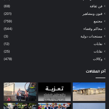
فن ثقافة
(68)
فنون ومشاهير
(201)
مجتمع
(759)
محاكم وقضاء
(544)
مستجدات دولية
(3)
نفابات
(12)
نقابات
(25)
وكالات
(478)
أخر المقالات