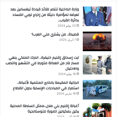
وزارة الداخلية تنتصر لقائد قيادة تيغسالين بعد
تعرضه لمؤامرة دنيئة من إخراج لوبي الفساد
بدائرة القباب..
23 يوليو 2024
قصيدة.. من يشتري مني العرب؟
7 أبريل 2025
آيت إسحاق إقليم خنيفرة.. الدرك الملكي ينهي
مسار فار من العدالة متورط في التشهير والنصب
والاحتيال
18 يوليو 2024
الجالية المقيمة بالخارج المنتمية لأغبالة..
استمرار في المبادرات الإنساية بدون انقطاع
18 مارس 2024
أغبالة إقليم بني ملال..ممثل السلطة المحلية
يكيل بمكيالين (صورة للنوستالجيا)
18 أكتوبر 2023