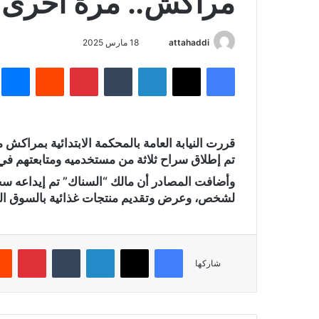
مراكش.. مرة أخرى م
attahaddi
أ
18 مارس 2025
ر
فيسبوك
X
لينكدإن
‏Tumblr
بينتيريست
‏Reddit
ما
س
ل
ب
ر
قررت النيابة العامة بالمحكمة الابتدائية بمراكش 
ي
تم إطلاق سراح ثلاثة من مستخدميه ومتابعتهم في
د
ا
وأضافت المصادر أن مالك “السناك” تم إيداعه سجن
إ
لشخص، وعرض وتقديم منتجات غذائية بالسوق الد
ل
ك
ت
فيسبوك
X
لينكدإن
‏Tumblr
بينتيريست
شاركها
ر
و
ن
ي