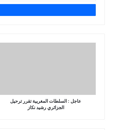
خ
ل
ب
ر
ي
د
ك
ا
ل
إ
ل
ك
ت
ر
و
ن
عاجل : السلطات المغربية تقرر ترحيل
ي
الجزائري رشيد نكاز