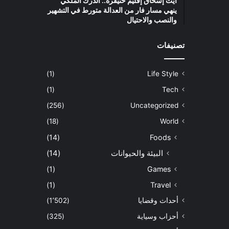
آيت إسحاق إقليم خنيفرة.. الدرك الملكي
ينهي مسار فار من العدالة متورط في التشهير
والنصب والاحتيال
تصنيفات
(1)
Life Style
(1)
Tech
(256)
Uncategorized
(18)
World
(14)
Foods
البيئة والحيوانات
(14)
(1)
Games
(1)
Travel
أحداث وقضايا
(1٬502)
أحزاب وسياية
(325)