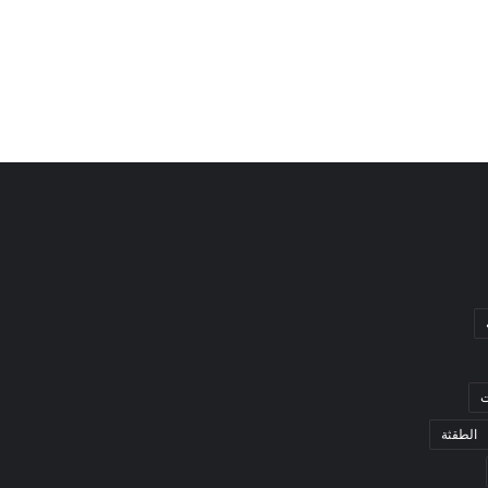
ت
الطقثة