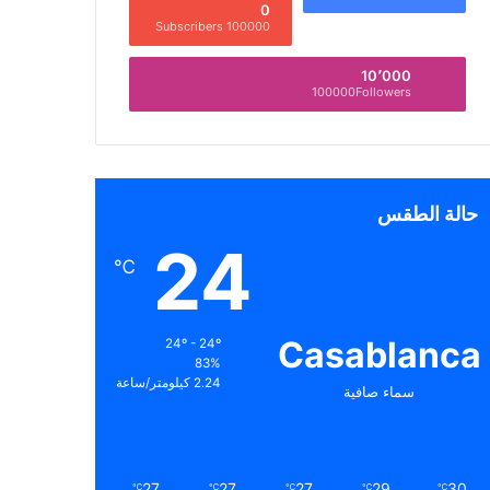
0
100000 Subscribers
10٬000
100000Followers
حالة الطقس
24
℃
Casablanca
24º - 24º
83%
2.24 كيلومتر/ساعة
سماء صافية
27
27
27
29
30
℃
℃
℃
℃
℃