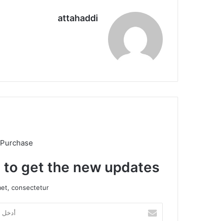
ا
attahaddi
موق
ع
الوي
ب
 Purchase
t to get the new updates!
et, consectetur.
أ
د