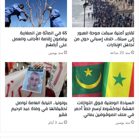
تقارير أمنية سبقت موجة العبور
65 في المائة من المغاربة
إلى سبتة… خلاف إسباني حول من
يرفضون إقامة الأجانب والعمل
تجاهل الإنذارات
على أرضهم
منذ 20 ساعة
منذ يومين
السيادة الوطنية فوق التوازنات
بولونيا.. النيابة العامة تواصل
الهشة نواكشوط ترسم خطاً أحمر
تحقيقاتها في وفاة عبد الرحيم
في ملف الموقوفين بمالي
فقير
منذ يومين
منذ 3 أيام