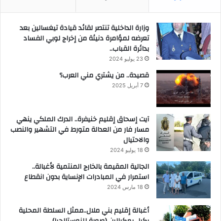
وزارة الداخلية تنتصر لقائد قيادة تيغسالين بعد
تعرضه لمؤامرة دنيئة من إخراج لوبي الفساد
بدائرة القباب..
23 يوليو 2024
قصيدة.. من يشتري مني العرب؟
7 أبريل 2025
آيت إسحاق إقليم خنيفرة.. الدرك الملكي ينهي
مسار فار من العدالة متورط في التشهير والنصب
والاحتيال
18 يوليو 2024
الجالية المقيمة بالخارج المنتمية لأغبالة..
استمرار في المبادرات الإنساية بدون انقطاع
18 مارس 2024
أغبالة إقليم بني ملال..ممثل السلطة المحلية
يكيل بمكيالين (صورة للنوستالجيا)