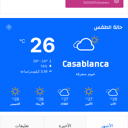
100000Followers
حالة الطقس
26
℃
Casablanca
29º - 24º
74%
3.58 كيلومتر/ساعة
غيوم متفرقة
29
28
27
27
29
℃
℃
℃
℃
℃
الأحد
الأثنين
الثلاثاء
الأربعاء
الخميس
الأشهر
الأخيرة
تعليقات