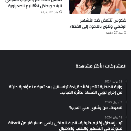
للبلاد وبداخل الأقاليم الصحراوية
منذ 32 دقيقة
ككوس تنتفض ضد التشهير
الرقمي وتلوح باللجوء إلى القضاء
منذ 27 دقيقة
المشاركات الأكثر مشاهدة
23 يوليو 2024
وزارة الداخلية تنتصر لقائد قيادة تيغسالين بعد تعرضه لمؤامرة دنيئة
من إخراج لوبي الفساد بدائرة القباب..
7 أبريل 2025
قصيدة.. من يشتري مني العرب؟
18 يوليو 2024
آيت إسحاق إقليم خنيفرة.. الدرك الملكي ينهي مسار فار من العدالة
متورط في التشهير والنصب والاحتيال