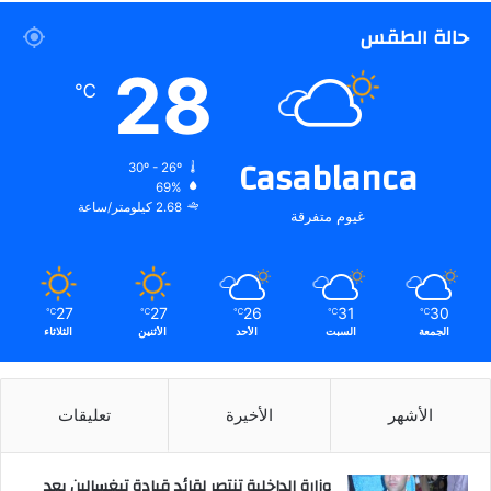
حالة الطقس
28
℃
Casablanca
30º - 26º
69%
2.68 كيلومتر/ساعة
غيوم متفرقة
27
27
26
31
30
℃
℃
℃
℃
℃
الجمعة
السبت
الأحد
الأثنين
الثلاثاء
الأشهر
الأخيرة
تعليقات
وزارة الداخلية تنتصر لقائد قيادة تيغسالين بعد