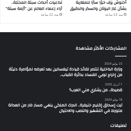
أخنوش يزف خبرًا سارًا للمغاربة
تداعيات أحداث سبتة المحتلة..
بشأن غاز البوتان والسكر والدقيق
أراء زعماء العالم عن “أزمة سبتة”
منذ 22 ساعة
منذ 22 ساعة
المشاركات الأكثر مشاهدة
23 يوليو 2024
وزارة الداخلية تنتصر لقائد قيادة تيغسالين بعد تعرضه لمؤامرة دنيئة
من إخراج لوبي الفساد بدائرة القباب..
7 أبريل 2025
قصيدة.. من يشتري مني العرب؟
18 يوليو 2024
آيت إسحاق إقليم خنيفرة.. الدرك الملكي ينهي مسار فار من العدالة
متورط في التشهير والنصب والاحتيال
تصنيفات