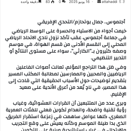
attahaddi
أ
16 يونيو 2025
0
83
دقيقة واحدة
ر
س
أجلموس.. جمال بوتحازم/التحدي الإفريقي
ل
خيمت أجواء من الاستياء والحسرة على الوسط الرياضي
ب
في جماعة أجلموس، عقب تأكد نزول نادي الاتحاد الرياضي
ر
المحلي إلى القسم الأدنى من قسم الهواة، في موسم
ي
وصفه كثيرون بـ”الكارثي”، سواء على مستوى النتائج أو
د
التدبير التنظيمي.
ا
إ
وفي ظل هذا التراجع المؤلم، تعالت أصوات الفاعلين
الرياضيين والمحبين والممارسين لمطالبة المكتب المسير
ل
بتقديم توضيحات حول الأسباب الحقيقية التي قادت إلى
ك
هذا المصير، في نادٍ يُعد من أعرق الأندية على صعيد
ت
الإقليم.
ر
و
ويرى عدد من المتتبعين أن القرارات العشوائية، وغياب
ن
رؤية تقنية واضحة، وانعدام تكوين فعلي للفئات العمرية
ي
الصغرى، كلها عوامل ساهمت في زعزعة استقرار الفريق،
ا
الذي بدا طيلة الموسم وكأنه يعيش على وقع التجريب
والارتجال، في غياب استراتيجية مبنية على التكوين