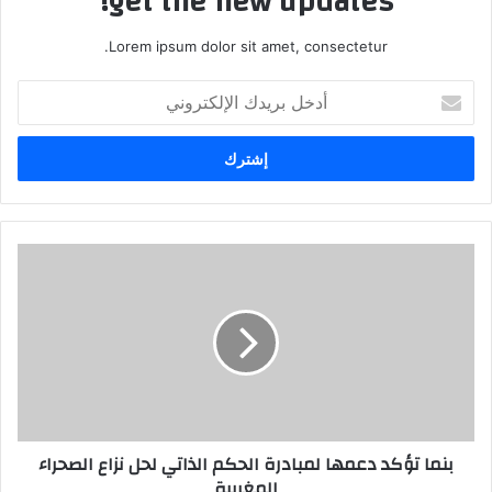
get the new updates!
Lorem ipsum dolor sit amet, consectetur.
أ
د
خ
ل
ب
ر
ي
د
ك
ا
ل
إ
ل
ك
ت
ر
بنما تؤكد دعمها لمبادرة الحكم الذاتي لحل نزاع الصحراء
و
المغربية
ن