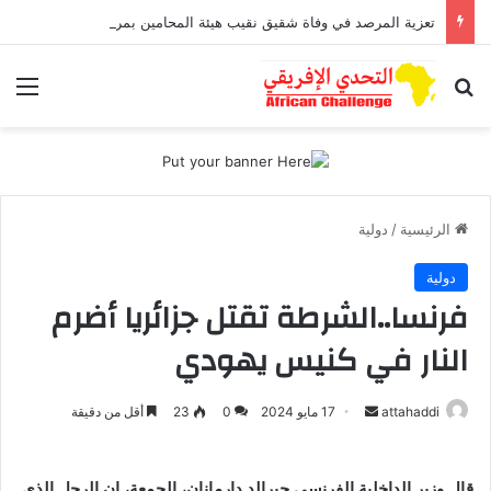
تعزية المرصد في وفاة شقيق نقيب هيئة المحامين بمراكش وورزازات
بحث عن
الق
الرئيسية
/
دولية
دولية
فرنسا..الشرطة تقتل جزائريا أضرم
النار في كنيس يهودي
أرسل
attahaddi
17 مايو 2024
0
23
أقل من دقيقة
بريدا
إلكترونيا
قال وزير الداخلية الفرنسي جيرالد دارمانان، الجمعة، إن الرجل الذي