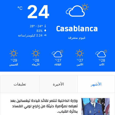
24
℃
Casablanca
28º - 24º
83%
2.24 كيلومتر/ساعة
غيوم متفرقة
29
28
27
27
28
℃
℃
℃
℃
℃
الأحد
الأثنين
الثلاثاء
الأربعاء
الخميس
الأشهر
الأخيرة
تعليقات
وزارة الداخلية تنتصر لقائد قيادة تيغسالين بعد
تعرضه لمؤامرة دنيئة من إخراج لوبي الفساد
بدائرة القباب..