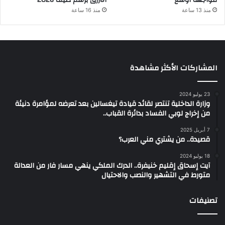
مواجهة أوسع
الأزرق برسم صيف 2026
منذ 13 ساعة
منذ 16 ساعة
المشاركات الأكثر مشاهدة
23 يوليو 2024
وزارة الداخلية تنتصر لقائد قيادة تيغسالين بعد تعرضه لمؤامرة دنيئة
من إخراج لوبي الفساد بدائرة القباب..
7 أبريل 2025
قصيدة.. من يشتري مني العرب؟
18 يوليو 2024
آيت إسحاق إقليم خنيفرة.. الدرك الملكي ينهي مسار فار من العدالة
متورط في التشهير والنصب والاحتيال
تصنيفات