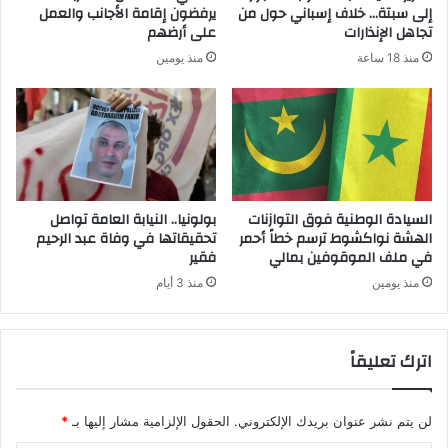
إلى سبتة… خلاف إسباني حول من
يرفضون إقامة الأجانب والعمل
تجاهل الإنذارات
على أرضهم
منذ 18 ساعة
منذ يومين
السيادة الوطنية فوق التوازنات
بولونيا.. النيابة العامة تواصل
الهشة نواكشوط ترسم خطاً أحمر
تحقيقاتها في وفاة عبد الرحيم
في ملف الموقوفين بمالي
فقير
منذ يومين
منذ 3 أيام
اترك تعليقاً
لن يتم نشر عنوان بريدك الإلكتروني.
الحقول الإلزامية مشار إليها بـ
*