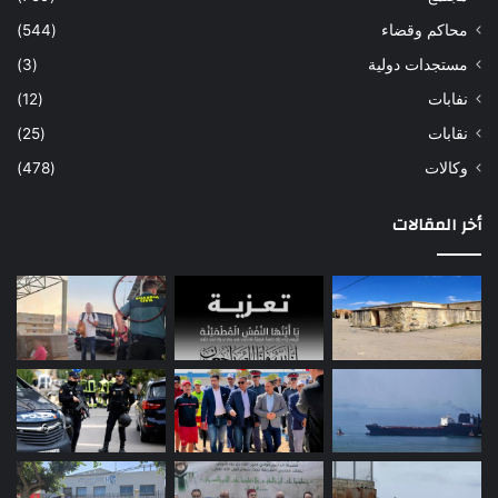
محاكم وقضاء
(544)
مستجدات دولية
(3)
نفابات
(12)
نقابات
(25)
وكالات
(478)
أخر المقالات