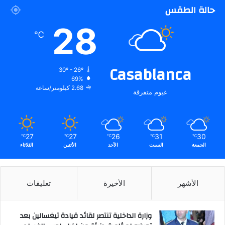
حالة الطقس
28
℃
Casablanca
30º - 26º
69%
2.68 كيلومتر/ساعة
غيوم متفرقة
27
27
26
31
30
℃
℃
℃
℃
℃
الجمعة
السبت
الأحد
الأثنين
الثلاثاء
الأشهر
الأخيرة
تعليقات
وزارة الداخلية تنتصر لقائد قيادة تيغسالين بعد