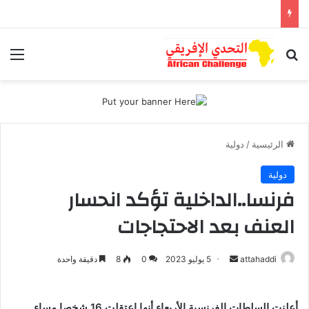
بحث عن
الق
الرئيسية
/
دولية
دولية
فرنسا..الداخلية تؤكد انحسار
العنف بعد الاحتجاجات
أرسل
attahaddi
5 يوليو 2023
0
8
دقيقة واحدة
بريدا
إلكترونيا
أعلنت السلطات الفرنسية الأربعاء أنها اعتقلت 16 شخصا مساء