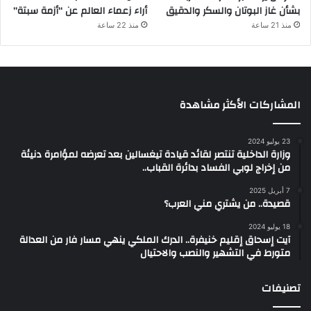
بشأن غاز البوتان والسكر والدقيق
أراء زعماء العالم عن “أزمة سبتة”
منذ 21 ساعة
منذ 22 ساعة
المشاركات الأكثر مشاهدة
23 يوليو 2024
وزارة الداخلية تنتصر لقائد قيادة تيغسالين بعد تعرضه لمؤامرة دنيئة
من إخراج لوبي الفساد بدائرة القباب..
7 أبريل 2025
قصيدة.. من يشتري مني العرب؟
18 يوليو 2024
آيت إسحاق إقليم خنيفرة.. الدرك الملكي ينهي مسار فار من العدالة
متورط في التشهير والنصب والاحتيال
تصنيفات