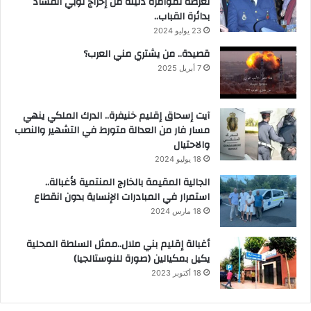
تعرضه لمؤامرة دنيئة من إخراج لوبي الفساد
بدائرة القباب..
23 يوليو 2024
قصيدة.. من يشتري مني العرب؟
7 أبريل 2025
آيت إسحاق إقليم خنيفرة.. الدرك الملكي ينهي
مسار فار من العدالة متورط في التشهير والنصب
والاحتيال
18 يوليو 2024
الجالية المقيمة بالخارج المنتمية لأغبالة..
استمرار في المبادرات الإنساية بدون انقطاع
18 مارس 2024
أغبالة إقليم بني ملال..ممثل السلطة المحلية
يكيل بمكيالين (صورة للنوستالجيا)
18 أكتوبر 2023