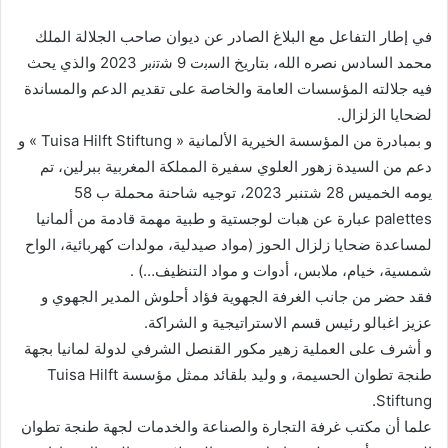
إلكترونيا
في إطار التفاعل مع البلاغ الصادر عن ديوان صاحب الجلالة الملك
محمد السادس نصره الله، بتاريخ اﻟﺳﺑت 9 ﺷﺗﻧﺑر 2023 والذي يحث
فيه جلالته المؤسسات العامة والخاصة على تقديم الدعم والمساندة
لضحايا الزلزال.
و بمبادرة من المؤسسة الخيرية الألمانية « Tuisa Hilft Stiftung » و
دعم من السيدة زهور العلوي سفيرة المملكة المغربية ببرلين، تم
يومه الخميس 28 شتنبر 2023، توجيه شاحنة محملة ب 58
palettes عبارة عن هبات لوجستية و طبية مهمة قادمة من ألمانيا
لمساعدة ضحايا زلزال الحوز (مواد صيدلية، مولدات كهربائية، الواح
شمسية، خيام، ملابس، أدوات و مواد التنظيف…) .
فقد حضر من جانب الغرفة الجهوية فؤاد أحلوش المدير الجهوي و
عزيز اغبالو رئيس قسم الاستراتيجية و الشراكة.
و أشرف على العملية زهير مكور القنصل الشرفي لدولة لمانيا بجهة
طنجة تطوان الحسيمة، و وليد بلقائد ممثل مؤسسة Tuisa Hilft
Stiftung.
علما أن مكتب غرفة التجارة والصناعة والخدمات لجهة طنجة تطوان