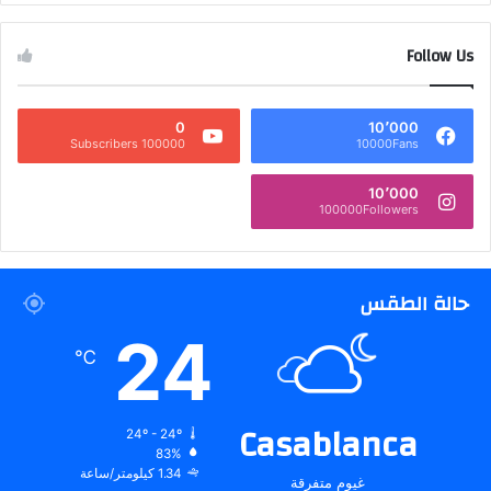
Follow Us
0
10٬000
100000 Subscribers
10000Fans
10٬000
100000Followers
حالة الطقس
24
℃
Casablanca
24º - 24º
83%
1.34 كيلومتر/ساعة
غيوم متفرقة