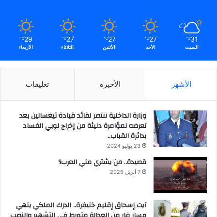
29
27
27
27
31
℃
℃
℃
℃
℃
السبت
الأحد
الأثنين
الثلاثاء
الأربعاء
الأشهر
الأخيرة
تعليقات
وزارة الداخلية تنتصر لقائد قيادة تيغسالين بعد
تعرضه لمؤامرة دنيئة من إخراج لوبي الفساد
بدائرة القباب..
23 يوليو 2024
قصيدة.. من يشتري مني العرب؟
7 أبريل 2025
آيت إسحاق إقليم خنيفرة.. الدرك الملكي ينهي
مسار فار من العدالة متورط في التشهير والنصب