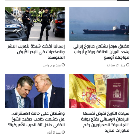
مضيق هرمز يشتعل صاروخ إيراني
إسبانيا تفكك شبكة لتهريب البشر
يهدد شريان الطاقة ويفتح أبواب
والمخدرات في البحر الأبيض
مواجهة أوسع
المتوسط
منذ 21 ساعة
منذ يوم واحد
سيادة التاريخ تفرض نفسها
واشنطن على حافة الاستنزاف..
البرلمان الإسباني يفتح بوابة
هل كشفت كامب ديفيد الشرخ
“الجنسية” للصحراويين رغم
الخفي داخل آلة الحرب الأمريكية؟
مناورات مدريد
منذ 3 أيام