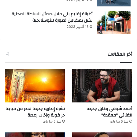
أغبالة إقليم بني ملال..ممثل السلطة المحلية
يكيل بمكيالين (صورة للنوستالجيا)
18 أكتوبر 2023
أخر المقالات
أحمد شوقي يطلق جديده
نشرة إنذارية جديدة تحذر من موجة
الغنائي “معقدة”
حر قوية وزخات رعدية
منذ 5 ساعات
منذ 5 ساعات