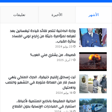
الأشهر
الأخيرة
تعليقات
وزارة الداخلية تنتصر لقائد قيادة تيغسالين بعد
تعرضه لمؤامرة دنيئة من إخراج لوبي الفساد
بدائرة القباب..
23 يوليو 2024
قصيدة.. من يشتري مني العرب؟
7 أبريل 2025
آيت إسحاق إقليم خنيفرة.. الدرك الملكي ينهي
مسار فار من العدالة متورط في التشهير والنصب
والاحتيال
18 يوليو 2024
الجالية المقيمة بالخارج المنتمية لأغبالة..
استمرار في المبادرات الإنساية بدون انقطاع
18 مارس 2024