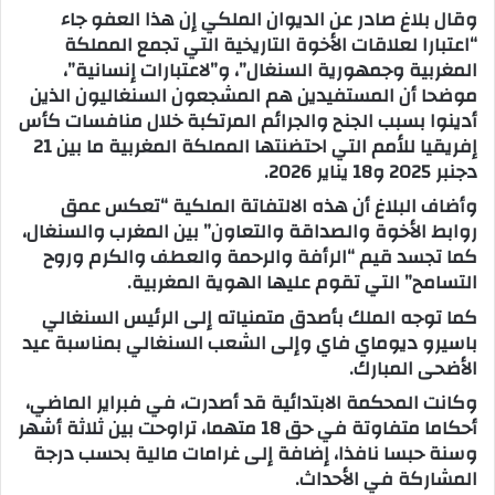
وقال بلاغ صادر عن الديوان الملكي إن هذا العفو جاء
“اعتبارا لعلاقات الأخوة التاريخية التي تجمع المملكة
المغربية وجمهورية السنغال”، و”لاعتبارات إنسانية”،
موضحا أن المستفيدين هم المشجعون السنغاليون الذين
أدينوا بسبب الجنح والجرائم المرتكبة خلال منافسات كأس
إفريقيا للأمم التي احتضنتها المملكة المغربية ما بين 21
دجنبر 2025 و18 يناير 2026.
وأضاف البلاغ أن هذه الالتفاتة الملكية “تعكس عمق
روابط الأخوة والصداقة والتعاون” بين المغرب والسنغال،
كما تجسد قيم “الرأفة والرحمة والعطف والكرم وروح
التسامح” التي تقوم عليها الهوية المغربية.
كما توجه الملك بأصدق متمنياته إلى الرئيس السنغالي
باسيرو ديوماي فاي وإلى الشعب السنغالي بمناسبة عيد
الأضحى المبارك.
وكانت المحكمة الابتدائية قد أصدرت، في فبراير الماضي،
أحكاما متفاوتة في حق 18 متهما، تراوحت بين ثلاثة أشهر
وسنة حبسا نافذا، إضافة إلى غرامات مالية بحسب درجة
المشاركة في الأحداث.