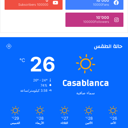
0
10٬000
100000 Subscribers
10000Fans
10٬000
100000Followers
حالة الطقس
26
℃
Casablanca
26º - 24º
74%
3.58 كيلومتر/ساعة
سماء صافية
29
28
27
28
26
℃
℃
℃
℃
℃
الأحد
الأثنين
الثلاثاء
الأربعاء
الخميس