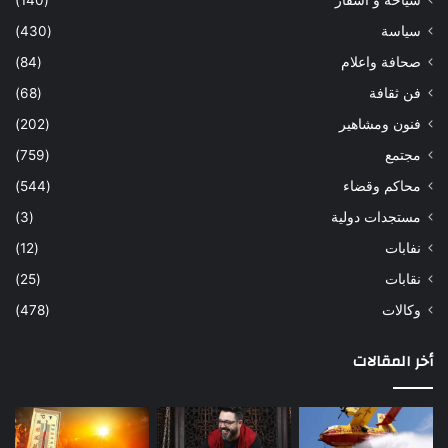
سياسة
(430)
صحافة واعلام
(84)
فن ثقافة
(68)
فنون ومشاهير
(202)
مجتمع
(759)
محاكم وقضاء
(544)
مستجدات دولية
(3)
نفابات
(12)
نقابات
(25)
وكالات
(478)
أخر المقالات