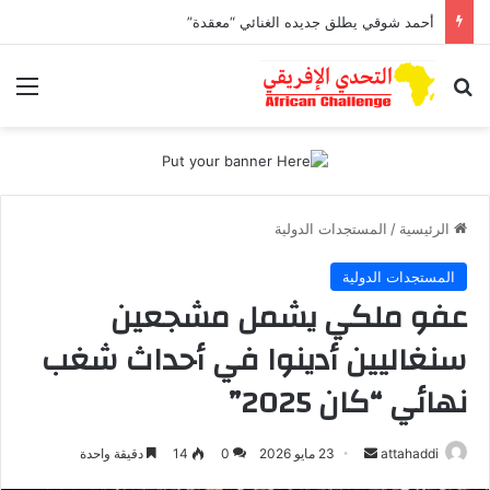
أحمد شوقي يطلق جديده الغنائي “معقدة”
بحث عن
الق
الرئيسية
/
المستجدات الدولية
المستجدات الدولية
عفو ملكي يشمل مشجعين
سنغاليين أدينوا في أحداث شغب
نهائي “كان 2025”
attahaddi
أ
23 مايو 2026
0
14
دقيقة واحدة
ر