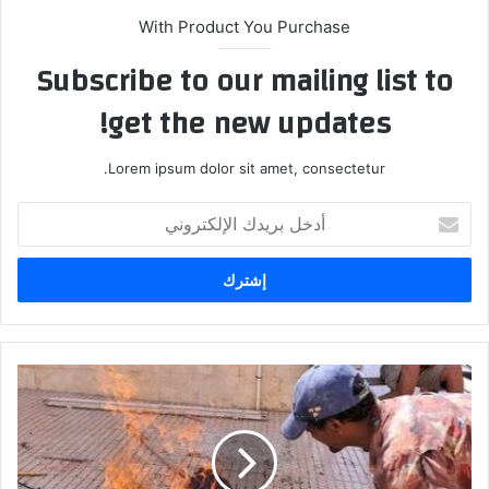
With Product You Purchase
Subscribe to our mailing list to
get the new updates!
Lorem ipsum dolor sit amet, consectetur.
أ
د
خ
ل
ب
ر
ي
د
ك
ا
ل
إ
ل