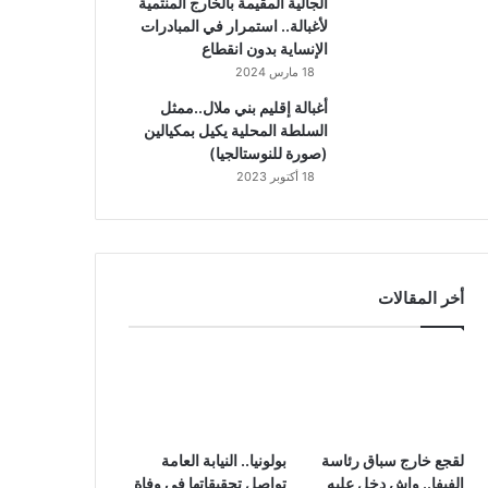
الجالية المقيمة بالخارج المنتمية
لأغبالة.. استمرار في المبادرات
الإنساية بدون انقطاع
18 مارس 2024
أغبالة إقليم بني ملال..ممثل
السلطة المحلية يكيل بمكيالين
(صورة للنوستالجيا)
18 أكتوبر 2023
أخر المقالات
لقجع خارج سباق رئاسة
بولونيا.. النيابة العامة
الفيفا.. واش دخل عليه
تواصل تحقيقاتها في وفاة