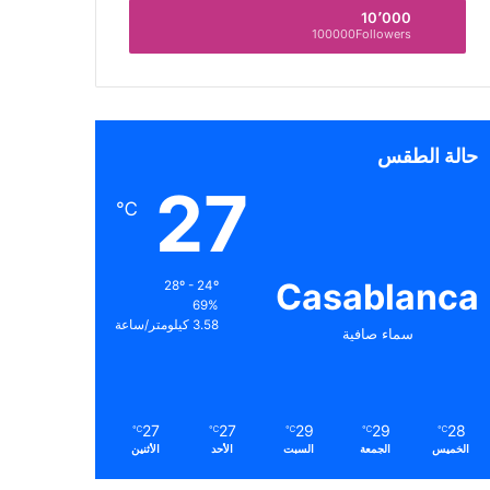
10٬000
100000Followers
حالة الطقس
27
℃
Casablanca
28º - 24º
69%
3.58 كيلومتر/ساعة
سماء صافية
27
27
29
29
28
℃
℃
℃
℃
℃
الخميس
الجمعة
السبت
الأحد
الأثنين