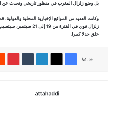
بل وضع زلزال المغرب في منظور تاريخي وتحدث عن الته
وكانت العديد من المواقع الإخبارية المحلية والدولية، 
زلزال قوي في الفترة من 9
خلق جدلا كبيرا.
فيسبوك
X
لينكدإن
بينتي
شاركها
attahaddi
موقع
الويب