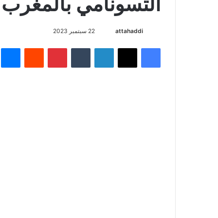
التسونامي بالمغرب
أرسل
attahaddi
22 سبتمبر 2023
بريدا
فيسبوك
X
لينكدإن
بينتيريست
م
إلكترونيا