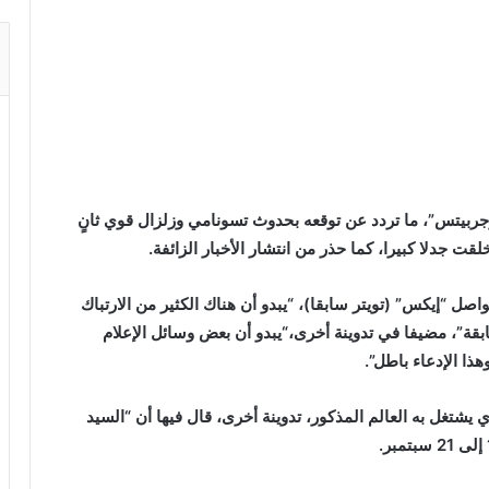
هوجربيتس”، ما تردد عن توقعه بحدوث تسونامي وزلزال قوي ثانٍ
ت جدلا كبيرا، كما حذر من انتشار الأخبار الزائفة.
اصل “إيكس” (تويتر سابقا)، “يبدو أن هناك الكثير من الارتباك
بقة”، مضيفا في تدوينة أخرى،“يبدو أن بعض وسائل الإعلام
ا الإدعاء باطل”.
للأبحاث بدوره، والذي يشتغل به العالم المذكور، تدوينة أخرى، قال فيها أن “السيد