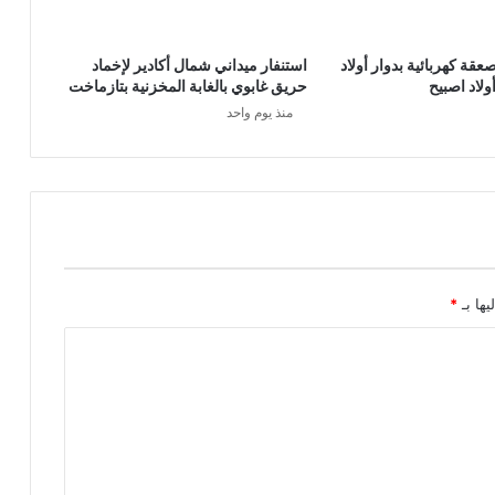
عقة كهربائية بدوار أولاد
استنفار ميداني شمال أكادير لإخماد
لاد اصبيح
حريق غابوي بالغابة المخزنية بتازماخت
منذ يوم واحد
يها بـ
*