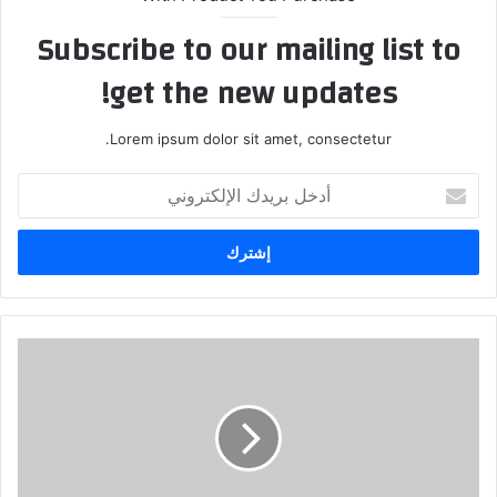
Subscribe to our mailing list to
get the new updates!
Lorem ipsum dolor sit amet, consectetur.
أ
د
خ
ل
ب
ر
ي
د
ك
ا
ل
إ
ل
ك