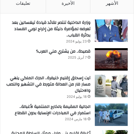
الأشهر
الأخيرة
تعليقات
وزارة الداخلية تنتصر لقائد قيادة تيغسالين بعد
تعرضه لمؤامرة دنيئة من إخراج لوبي الفساد
بدائرة القباب..
23 يوليو 2024
قصيدة.. من يشتري مني العرب؟
7 أبريل 2025
آيت إسحاق إقليم خنيفرة.. الدرك الملكي ينهي
مسار فار من العدالة متورط في التشهير والنصب
والاحتيال
18 يوليو 2024
الجالية المقيمة بالخارج المنتمية لأغبالة..
استمرار في المبادرات الإنساية بدون انقطاع
18 مارس 2024
أغبالة إقليم بني ملال..ممثل السلطة المحلية