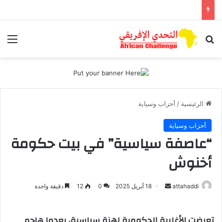
بحث عن
الق
الرئيسية
/
أحزاب وسياية
أحزاب وسياية
“عاصفة سياسية” في بيت حكومة
أخنوش
attahaddi
أ
18 أبريل 2025
0
12
دقيقة واحدة
ر
س
تعرضت الأغلبية الحكومية لهزة سياسية، بعدما هاجم
ل