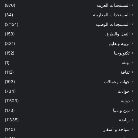
المستجدات العربية
(870)
المستجدات المغاربية
(34)
المستجدات الوطنية
(2٬154)
النقل والطرق
(153)
تربية وتعليم
(331)
تكنولوجيا
(152)
تهنئة
(1)
ثقافة
(112)
جهات وعمالات
(193)
حوادث
(734)
دولية
(1٬503)
دين و دنيا
(173)
رياضة
(1٬335)
سياحة و أسفار
(140)