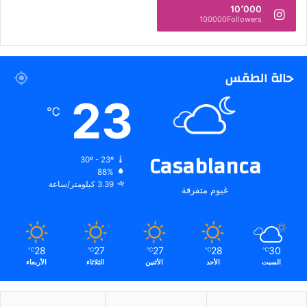
10٬000
100000Followers
حالة الطقس
23
℃
Casablanca
30º - 23º
88%
3.39 كيلومتر/ساعة
غيوم متفرقة
28
27
27
28
30
℃
℃
℃
℃
℃
السبت
الأحد
الأثنين
الثلاثاء
الأربعاء