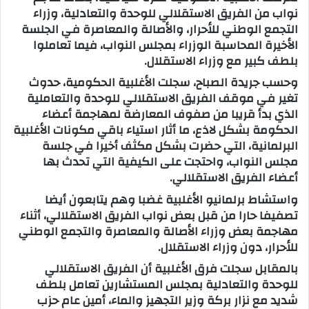
نواب من الفريق الاستقلالي للوحدة والتعادلية، وزراء
ب
التجمع الوطني للأحرار، والأصالة والمعاصرة في الجلسة
ر
الأخيرة المحاسبة الوزراء بمجلس النواب، فيما تعاملوا
ي
بلطف كبير مع وزراء الاستقلال.
د
وحسب جريدة الصباح، سجلت الأغلبية الحكومية، حدوث
ا
تغير في موقف الفريق الاستقلالي للوحدة والتعاملية
إ
الذي بدأ قريبا من صفوف المعارضة لمهاجمة أعضاء
ل
الحكومة بشكل لاذع، ما أثار استياء باقي مكونات الأغلبية
ك
البرلمانية، التي حضرت بشكل مكثف أخيرا في جلسة
ت
مجلس النواب، واحتجت على الكيفية التي تحدث بها
ر
أعضاء الفريق الاستقلالي.
و
واستشاط برلمانيو الأغلبية غضبا وهم يتابعون أيضا
ن
تصفيفا حارا من قبل بعض نواب الفريق الاستقلالي، أثناء
ي
مهاجمة بعض وزراء الأصالة والمعاصرة والتجمع الوطني
ا
للأحرار، دون وزراء الاستقلال.
بالمقابل سجلت فرق الأغلبية أن الفريق الاستقلالي
للوحدة والتعادلية بمجلس المستشارين تعامل بلطف
شديد مع نزار بركة وزير التجهيز والماء، أمين عام حزب