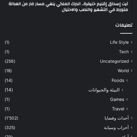
آيت إسحاق إقليم خنيفرة.. الدرك الملكي ينهي مسار فار من العدالة
متورط في التشهير والنصب والاحتيال
تصنيفات
(1)
Life Style
(1)
Tech
(256)
Uncategorized
(18)
World
(14)
Foods
البيئة والحيوانات
(14)
(1)
Games
(1)
Travel
أحداث وقضايا
(1٬502)
أحزاب وسياية
(325)