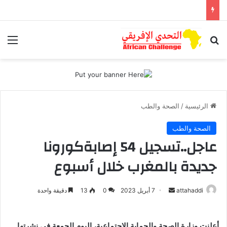
بحث عن
الق
الرئيسية
/
الصحة والطب
الصحة والطب
عاجل..تسجيل 54 إصابةكورونا
جديدة بالمغرب خلال أسبوع
أرسل
attahaddi
7 أبريل 2023
0
13
دقيقة واحدة
بريدا
إلكترونيا
أعلنت وزارة الصحة والحماية الاجتماعية، اليوم الجمعة في نشرتها