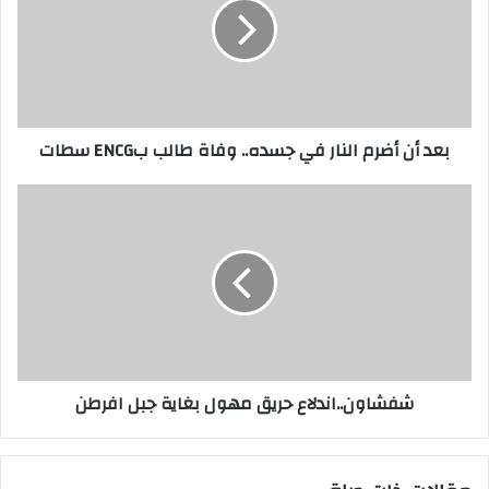
بعد أن أضرم النار في جسده.. وفاة طالب بENCG سطات
شفشاون..اندلاع حريق مهول بغاية جبل افرطن