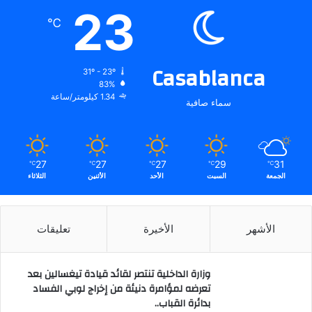
23
℃
Casablanca
31º - 23º
83%
1.34 كيلومتر/ساعة
سماء صافية
27
27
27
29
31
℃
℃
℃
℃
℃
الجمعة
السبت
الأحد
الأثنين
الثلاثاء
الأشهر
الأخيرة
تعليقات
وزارة الداخلية تنتصر لقائد قيادة تيغسالين بعد
تعرضه لمؤامرة دنيئة من إخراج لوبي الفساد
بدائرة القباب..