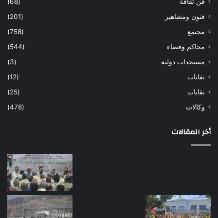
فن ثقافة
(68)
فنون ومشاهير
(201)
مجتمع
(758)
محاكم وقضاء
(544)
مستجدات دولية
(3)
نفابات
(12)
نقابات
(25)
وكالات
(478)
أخر المقالات