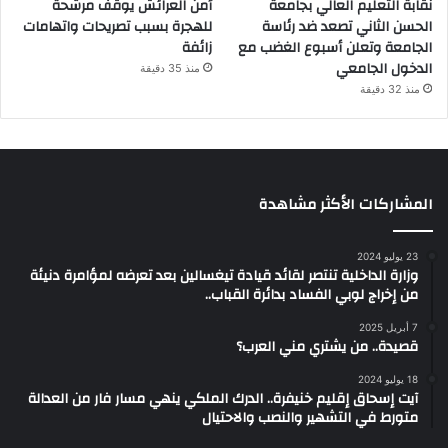
نقابة التعليم العالي بجامعة
أمن العرائش يوقف مرشحة
الحسن الثاني تصعد ضد رئاسة
للهجرة بسبب تصريحات واتهامات
الجامعة وتعلن أسبوع الغضب مع
زائفة
الدخول الجامعي
منذ 35 دقيقة
منذ 32 دقيقة
المشاركات الأكثر مشاهدة
23 يوليو 2024
وزارة الداخلية تنتصر لقائد قيادة تيغسالين بعد تعرضه لمؤامرة دنيئة
من إخراج لوبي الفساد بدائرة القباب..
7 أبريل 2025
قصيدة.. من يشتري مني العرب؟
18 يوليو 2024
آيت إسحاق إقليم خنيفرة.. الدرك الملكي ينهي مسار فار من العدالة
متورط في التشهير والنصب والاحتيال