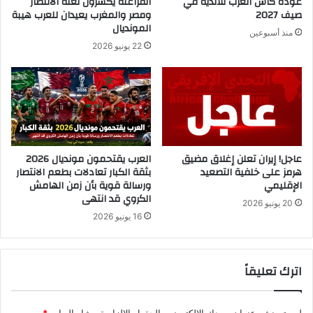
عودة كأس العرب للأندية في
الفراعنة يكسرون لعنة الانتظار
صيف 2027
ومصر والمغرب يعيدان للعرب هيبة
المونديال
منذ أسبوعين
22 يونيو 2026
عاجل! إيران تعلن إغلاق مضيق
العرب يقتحمون مونديال 2026
هرمز على خلفية التصعيد
بثقة الكبار تعادلات بطعم الانتصار
الإقليمي
ورسالة قوية بأن زمن الهامش
الكروي قد انتهى
20 يونيو 2026
16 يونيو 2026
اترك تعليقاً
لن يتم نشر عنوان بريدك الإلكتروني.
الحقول الإلزامية مشار إليها بـ
*