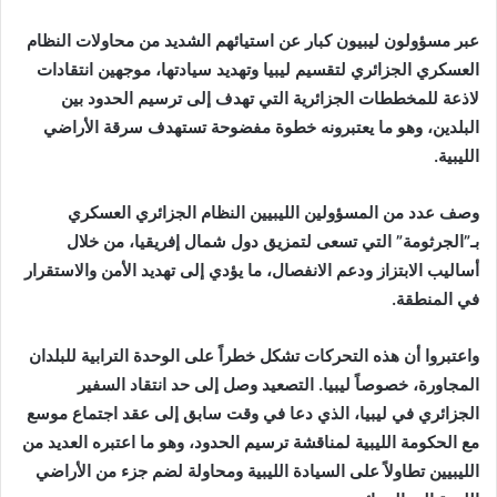
إلكترونيا
عبر مسؤولون ليبيون كبار عن استيائهم الشديد من محاولات النظام
العسكري الجزائري لتقسيم ليبيا وتهديد سيادتها، موجهين انتقادات
لاذعة للمخططات الجزائرية التي تهدف إلى ترسيم الحدود بين
البلدين، وهو ما يعتبرونه خطوة مفضوحة تستهدف سرقة الأراضي
الليبية.
وصف عدد من المسؤولين الليبيين النظام الجزائري العسكري
بـ”الجرثومة” التي تسعى لتمزيق دول شمال إفريقيا، من خلال
أساليب الابتزاز ودعم الانفصال، ما يؤدي إلى تهديد الأمن والاستقرار
في المنطقة.
واعتبروا أن هذه التحركات تشكل خطراً على الوحدة الترابية للبلدان
المجاورة، خصوصاً ليبيا. التصعيد وصل إلى حد انتقاد السفير
الجزائري في ليبيا، الذي دعا في وقت سابق إلى عقد اجتماع موسع
مع الحكومة الليبية لمناقشة ترسيم الحدود، وهو ما اعتبره العديد من
الليبيين تطاولاً على السيادة الليبية ومحاولة لضم جزء من الأراضي