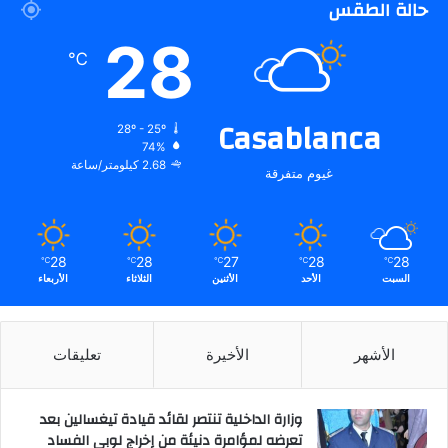
حالة الطقس
28
℃
Casablanca
28º - 25º
74%
2.68 كيلومتر/ساعة
غيوم متفرقة
28
28
27
28
28
℃
℃
℃
℃
℃
السبت
الأحد
الأثنين
الثلاثاء
الأربعاء
الأشهر
الأخيرة
تعليقات
وزارة الداخلية تنتصر لقائد قيادة تيغسالين بعد
تعرضه لمؤامرة دنيئة من إخراج لوبي الفساد