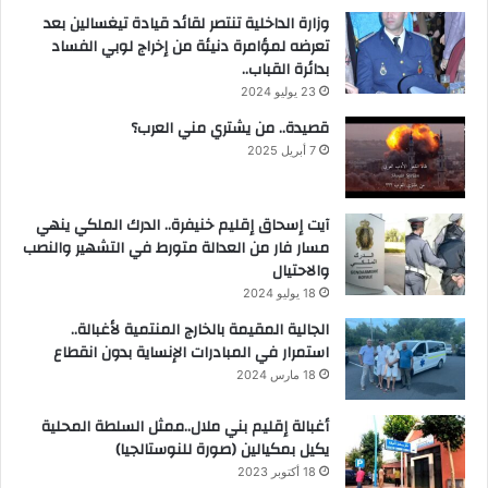
وزارة الداخلية تنتصر لقائد قيادة تيغسالين بعد
تعرضه لمؤامرة دنيئة من إخراج لوبي الفساد
بدائرة القباب..
23 يوليو 2024
قصيدة.. من يشتري مني العرب؟
7 أبريل 2025
آيت إسحاق إقليم خنيفرة.. الدرك الملكي ينهي
مسار فار من العدالة متورط في التشهير والنصب
والاحتيال
18 يوليو 2024
الجالية المقيمة بالخارج المنتمية لأغبالة..
استمرار في المبادرات الإنساية بدون انقطاع
18 مارس 2024
أغبالة إقليم بني ملال..ممثل السلطة المحلية
يكيل بمكيالين (صورة للنوستالجيا)
18 أكتوبر 2023