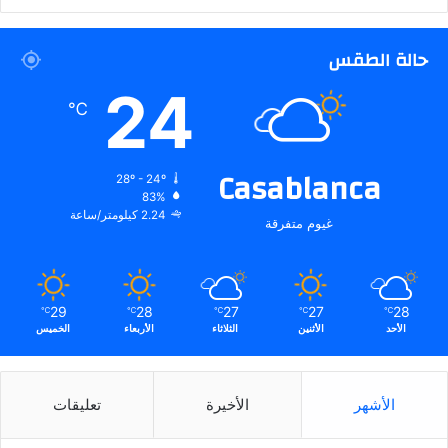
حالة الطقس
24
℃
Casablanca
28º - 24º
83%
2.24 كيلومتر/ساعة
غيوم متفرقة
29
28
27
27
28
℃
℃
℃
℃
℃
الأحد
الأثنين
الثلاثاء
الأربعاء
الخميس
الأشهر
الأخيرة
تعليقات