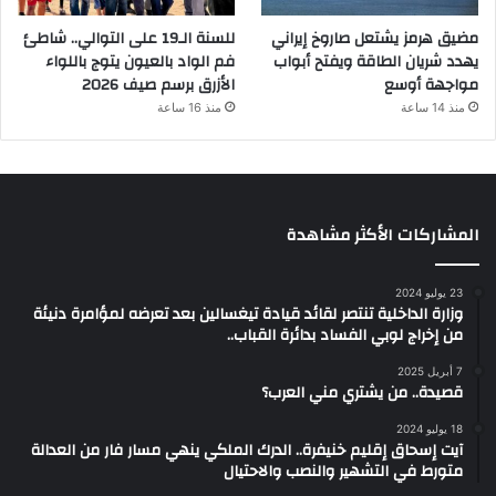
مضيق هرمز يشتعل صاروخ إيراني
للسنة الـ19 على التوالي.. شاطئ
يهدد شريان الطاقة ويفتح أبواب
فم الواد بالعيون يتوج باللواء
مواجهة أوسع
الأزرق برسم صيف 2026
منذ 14 ساعة
منذ 16 ساعة
المشاركات الأكثر مشاهدة
23 يوليو 2024
وزارة الداخلية تنتصر لقائد قيادة تيغسالين بعد تعرضه لمؤامرة دنيئة
من إخراج لوبي الفساد بدائرة القباب..
7 أبريل 2025
قصيدة.. من يشتري مني العرب؟
18 يوليو 2024
آيت إسحاق إقليم خنيفرة.. الدرك الملكي ينهي مسار فار من العدالة
متورط في التشهير والنصب والاحتيال