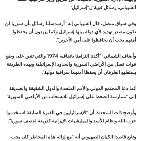
الشيباني، رسائل قوية ل”إسرائيل”.
وفي سياق متصل، قال الشيباني إنه “أرسدسلنا رسائل بأن سوريا لن
تكون مصدر تهديد لأي دولة بينها إسرائيل وكما يريدون أن يحفظوا
أمنهم يجب أن يحافظوا على أمن الآخرين”.
وأضاف الشيباني: “أكدنا التزامنا باتفاقية 1974 والتي تنص على وضع
قوات فصل بين الأراضي السورية والحدود الإسرائيلية وبهذه الطريقة
يستطيع الطرفان أن يحفظا أمنهما بمراقبة دولية”.
كما دعا المجتمع الدولي والأمم المتحدة والدول الشقيقة والصديقة
إلى “ممارسة الضغط على إسرائيل للانسحاب من الأراضي السورية”.
وأوضح ذات المتحدث أن “الإسرائيليين في الفترة السابقة استخدموا
حزب الله ونظام الأسد والميليشيات الإيرانية كذريعة لقصف سوريا”.
وتابع قاصدا الكيان الصهيوني أنه “مع إزالة هذه المخاطر كان يجب