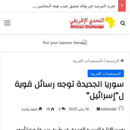
تعزية المرصد في وفاة شقيق نقيب هيئة المحامين بمراكش وورزازات
بحث عن
الق
الرئيسية
/
المستجدات العربية
المستجدات العربية
سوريا الجديدة توجه رسائل قوية
ل”إسرائيل”
أرسل
attahaddi
16 يناير 2025
0
18
دقيقة واحدة
بريدا
إلكترونيا
وجهت الإدارة السورية الجديدة، عن طريق وزير خارجيتها أسعد