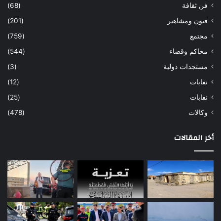
فن ثقافة
(68)
فنون ومشاهير
(201)
مجتمع
(759)
محاكم وقضاء
(544)
مستجدات دولية
(3)
نفابات
(12)
نقابات
(25)
وكالات
(478)
أخر المقالات