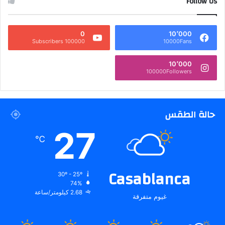
Follow Us
0
10٬000
100000 Subscribers
10000Fans
10٬000
100000Followers
حالة الطقس
27
℃
Casablanca
30º - 25º
74%
2.68 كيلومتر/ساعة
غيوم متفرقة