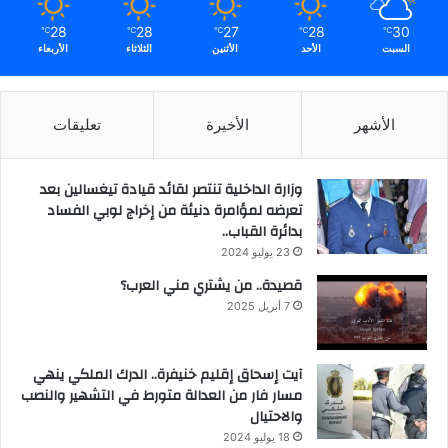
28
28
27
28
30
℃
℃
℃
℃
℃
السبت
الأحد
الأثنين
الثلاثاء
الأربعاء
الأشهر
الأخيرة
تعليقات
وزارة الداخلية تنتصر لقائد قيادة تيغسالين بعد
تعرضه لمؤامرة دنيئة من إخراج لوبي الفساد
بدائرة القباب..
23 يوليو 2024
قصيدة.. من يشتري مني العرب؟
7 أبريل 2025
آيت إسحاق إقليم خنيفرة.. الدرك الملكي ينهي
مسار فار من العدالة متورط في التشهير والنصب
والاحتيال
18 يوليو 2024