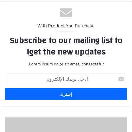
الوي
ب
With Product You Purchase
Subscribe to our mailing list to
get the new updates!
Lorem ipsum dolor sit amet, consectetur.
أ
د
خ
ل
ب
ر
ي
د
ك
ا