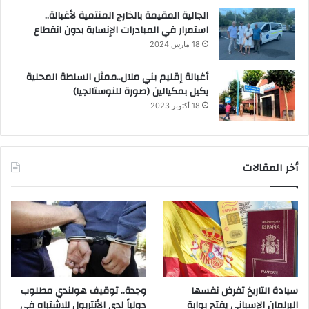
الجالية المقيمة بالخارج المنتمية لأغبالة..
استمرار في المبادرات الإنساية بدون انقطاع
18 مارس 2024
أغبالة إقليم بني ملال..ممثل السلطة المحلية
يكيل بمكيالين (صورة للنوستالجيا)
18 أكتوبر 2023
أخر المقالات
سيادة التاريخ تفرض نفسها
وجدة.. توقيف هولندي مطلوب
البرلمان الإسباني يفتح بوابة
دولياً لدى الأنتربول للاشتباه في