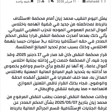
attahaddi
أ
11 فبراير 2026
0
23
دقيقة واحدة
ر
س
يمثل اليوم النقيب محمد زيان أمام محكمة الاستئناف
ل
بالرباط لمحاكمته من جديد في قضية اتهامه باختلاس
ب
أموال الدعم العمومي الموجه للحزب المغربي الليبرالي.
ر
يأتي ذلك بعدما أصدرت محكمة النقض قرارا بنقض الحكم
ي
الصادر في حقه استئنافيا بادانته ب3 سنوات حبسا بتهمة
د
الاختلاس، وذلك بسبب عدم تحديد المبالغ المختلسة.
ا
قرار محكمة النقض كان قد صدر في 17 دجنبر 2025، وقد
إ
ورد فيه، أن المحكمة خلصت إلى إدانته بجناية اختلاس
ل
أموال عامة.. إلا أنها لم تقطع برأي حاسم وواضح بخصوص
ك
ما أدانته به بتحديد قيم المبالغ المالية المعنية بالاختلاس
ت
المدان به، مما خلف اضطرابا في التعليل أفقده الدقة
ر
والوضوح.. فجاء بذلك القرار ناقص التعليل الموازي
و
لانعدامه « مما يعرضه للنقض والإبطال ».
ن
وكانت محكمة النقض توصلت بطلب النقض المرفوع من
ي
محمد زيان بتاريخ 2025/05/07 بشأن الحكم الصادر عن
ا
غرفة الجنايات الإستئنافية قسم الجرائم المالية بالرباط