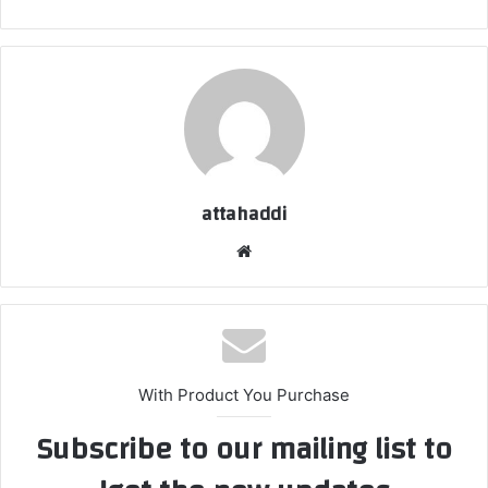
attahaddi
موق
ع
الوي
ب
With Product You Purchase
Subscribe to our mailing list to