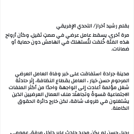
س
ل
ب
بقلم رشيد أخراز/ التحدي الإفريقي
ر
مرة أخرى، يسقط عامل عرضي في صمتٍ ثقيل، وكأن أرواح
ي
هذه الفئة خُلقت لتُستهلك في الهامش دون حماية أو
د
ضمانات.
ا
إ
ل
ك
مدينة جرادة استفاقت على خبر وفاة العامل العرضي
ت
المرحوم حسن خيار ، العامل بقطاع النظافة، إثر حادثة
ر
شغل مؤلمة أعادت إلى الواجهة واحدًا من أكثر الملفات
و
الاجتماعية قسوةً وتجاهلًا: ملف العمال العرضيين الذين
ن
يشتغلون في ظروف شاقة، لكن خارج دائرة الحقوق
ي
الكاملة.
ا
رحيل حسن لم يكن مجرد حادث عابر داخل مرفق عمومي،