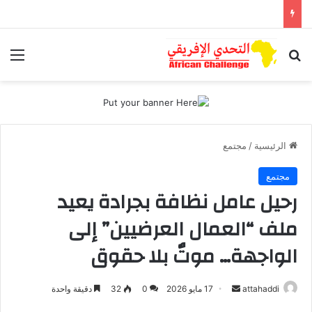
بحث عن
الق
الرئيسية
/
مجتمع
مجتمع
رحيل عامل نظافة بجرادة يعيد
ملف “العمال العرضيين” إلى
الواجهة… موتٌ بلا حقوق
attahaddi
أ
17 مايو 2026
0
32
دقيقة واحدة
ر