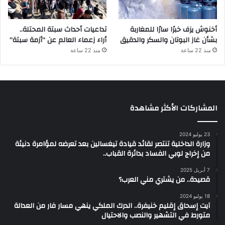
أخنوش يزف خبرًا سارًا للمغاربة
تداعيات أحداث سبتة المحتلة..
بشأن غاز البوتان والسكر والدقيق
أراء زعماء العالم عن “أزمة سبتة”
منذ 22 ساعة
منذ 22 ساعة
المشاركات الأكثر مشاهدة
23 يوليو 2024
وزارة الداخلية تنتصر لقائد قيادة تيغسالين بعد تعرضه لمؤامرة دنيئة
من إخراج لوبي الفساد بدائرة القباب..
7 أبريل 2025
قصيدة.. من يشتري مني العرب؟
18 يوليو 2024
آيت إسحاق إقليم خنيفرة.. الدرك الملكي ينهي مسار فار من العدالة
متورط في التشهير والنصب والاحتيال