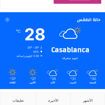
حالة الطقس
28
℃
Casablanca
30º - 26º
65%
3.58 كيلومتر/ساعة
غيوم متفرقة
27
27
26
31
30
℃
℃
℃
℃
℃
الجمعة
السبت
الأحد
الأثنين
الثلاثاء
الأشهر
الأخيرة
تعليقات