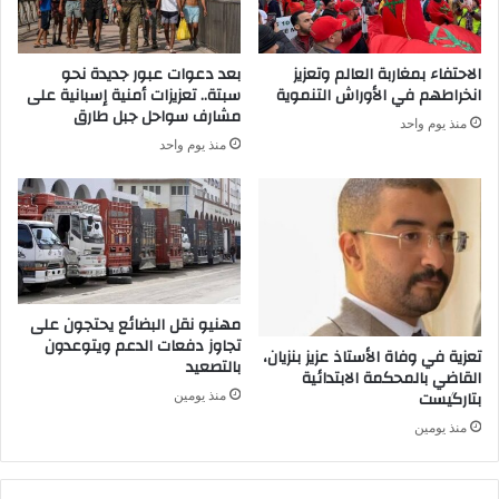
الاحتفاء بمغاربة العالم وتعزيز
بعد دعوات عبور جديدة نحو
انخراطهم في الأوراش التنموية
سبتة.. تعزيزات أمنية إسبانية على
مشارف سواحل جبل طارق
منذ يوم واحد
منذ يوم واحد
مهنيو نقل البضائع يحتجون على
تجاوز دفعات الدعم ويتوعدون
تعزية في وفاة الأستاذ عزيز بنزيان،
بالتصعيد
القاضي بالمحكمة الابتدائية
بتارگيست
منذ يومين
منذ يومين