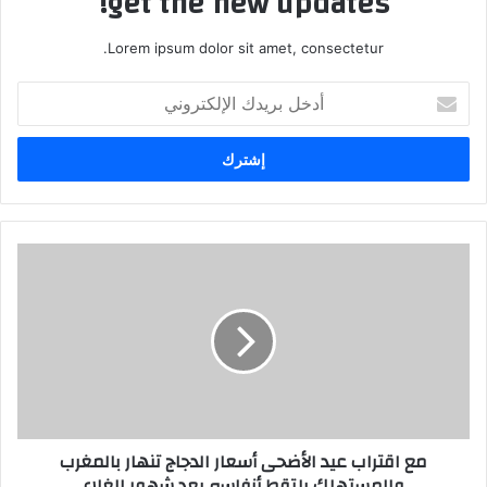
get the new updates!
Lorem ipsum dolor sit amet, consectetur.
أ
د
خ
ل
ب
ر
ي
د
ك
ا
ل
إ
ل
ك
ت
ر
مع اقتراب عيد الأضحى أسعار الدجاج تنهار بالمغرب
و
والمستهلك يلتقط أنفاسه بعد شهور الغلاء
ن