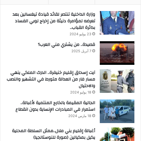
وزارة الداخلية تنتصر لقائد قيادة تيغسالين بعد
تعرضه لمؤامرة دنيئة من إخراج لوبي الفساد
بدائرة القباب..
23 يوليو 2024
قصيدة.. من يشتري مني العرب؟
7 أبريل 2025
آيت إسحاق إقليم خنيفرة.. الدرك الملكي ينهي
مسار فار من العدالة متورط في التشهير والنصب
والاحتيال
18 يوليو 2024
الجالية المقيمة بالخارج المنتمية لأغبالة..
استمرار في المبادرات الإنساية بدون انقطاع
18 مارس 2024
أغبالة إقليم بني ملال..ممثل السلطة المحلية
يكيل بمكيالين (صورة للنوستالجيا)