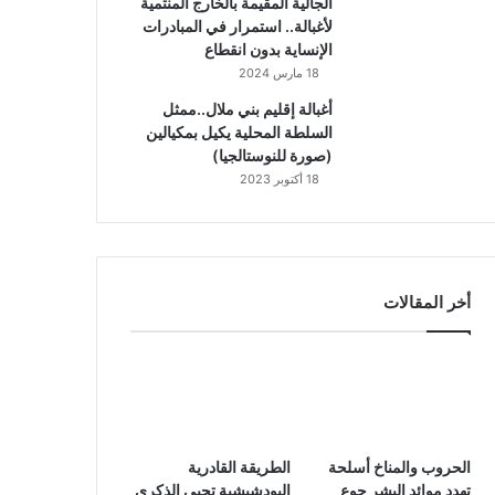
الجالية المقيمة بالخارج المنتمية
لأغبالة.. استمرار في المبادرات
الإنساية بدون انقطاع
18 مارس 2024
أغبالة إقليم بني ملال..ممثل
السلطة المحلية يكيل بمكيالين
(صورة للنوستالجيا)
18 أكتوبر 2023
أخر المقالات
الحروب والمناخ أسلحة
الطريقة القادرية
تهدد موائد البشر جوع
البودشيشية تحيي الذكرى