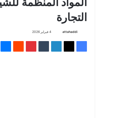
المواد المنظمة للشي
التجارة
attahaddi
أ
4 فبراير 2026
ر
فيسبوك
X
لينكدإن
‏Tumblr
بينتيريست
‏Reddit
ما
س
ل
ب
ر
ي
د
ا
إ
ل
ك
ت
ر