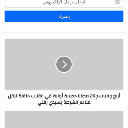
د
خ
ل
ب
ر
ي
د
ك
ا
ل
إ
ل
ك
ت
ر
أربع وفيات و26 مصابا حصيلة أولية في انقلاب حافلة لنقل
و
عناصر الشرطة بسيدي إفني
ن
ي