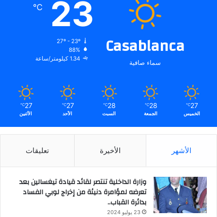
23
℃
Casablanca
27º - 23º
88%
1.34 كيلومتر/ساعة
سماء صافية
27
27
28
28
27
℃
℃
℃
℃
℃
الخميس
الجمعة
السبت
الأحد
الأثنين
الأشهر
الأخيرة
تعليقات
وزارة الداخلية تنتصر لقائد قيادة تيغسالين بعد
تعرضه لمؤامرة دنيئة من إخراج لوبي الفساد
بدائرة القباب..
23 يوليو 2024