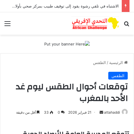
الاشتباه في تلقي رشوة يقود إلى توقيف طبيب بمركز صحي بأولاد افرج
بحث عن
الق
الرئيسية
/
الطقس
الطقس
توقعات أحوال الطقس ليوم غد
الأحد بالمغرب
attahaddi
أ
21 فبراير 2026
0
33
أقل من دقيقة
ر
س
ل