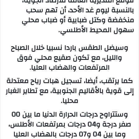
تتوقع المديرية العامة للأرصاد الجوية،
بالنسبة ليوم غد الأحد، أن تهم سحب
ب
ر
منخفضة وكتل ضبابية أو ضباب محلي
ي
سهول المحيط الأطلسي.
د
ا
وسيضل الطقس باردا نسبيا خلال الصباح
إ
ل
والليل، مع تكون صقيع محلي فوق
ك
المرتفعات والهضاب العليا.
ت
ر
كما يرتقب، أيضا، تسجيل هبات رياح معتدلة
و
إلى قوية بالأقاليم الجنوبية، مع تطاير الغبار
ن
ي
محليا.
ا
وستتراوح درجات الحرارة الدنيا ما بين 00
صفر درجة و04 درجات بمرتفعات الأطلس،
وما بين 04 و07 درجات بالهضاب العليا