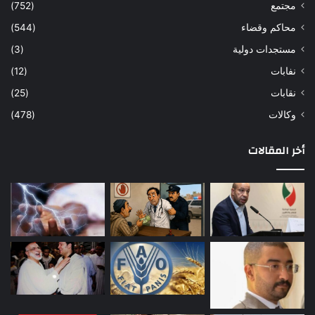
مجتمع
(752)
محاكم وقضاء
(544)
مستجدات دولية
(3)
نفابات
(12)
نقابات
(25)
وكالات
(478)
أخر المقالات