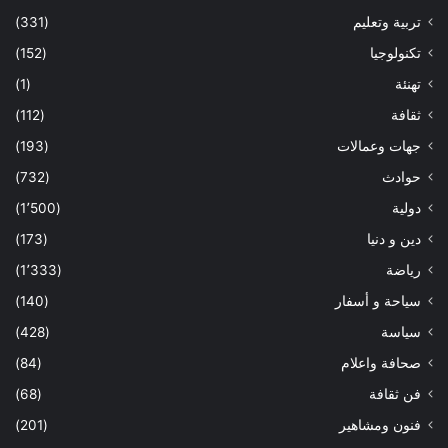
تربية وتعليم
(331)
تكنولوجيا
(152)
تهنئة
(1)
ثقافة
(112)
جهات وعمالات
(193)
حوادث
(732)
دولية
(1٬500)
دين و دنيا
(173)
رياضة
(1٬333)
سياحة و أسفار
(140)
سياسة
(428)
صحافة واعلام
(84)
فن ثقافة
(68)
فنون ومشاهير
(201)