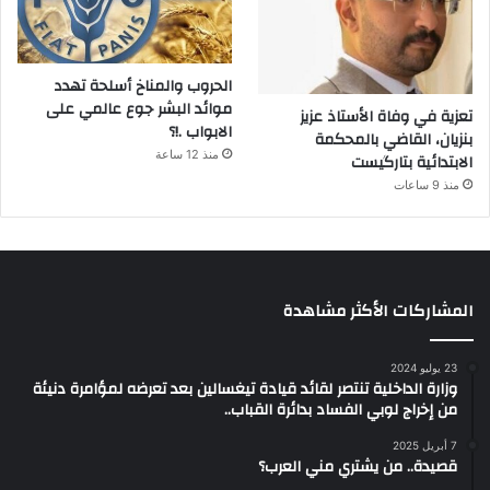
الحروب والمناخ أسلحة تهدد
موائد البشر جوع عالمي على
تعزية في وفاة الأستاذ عزيز
الابواب .!؟
بنزيان، القاضي بالمحكمة
منذ 12 ساعة
الابتدائية بتارگيست
منذ 9 ساعات
المشاركات الأكثر مشاهدة
23 يوليو 2024
وزارة الداخلية تنتصر لقائد قيادة تيغسالين بعد تعرضه لمؤامرة دنيئة
من إخراج لوبي الفساد بدائرة القباب..
7 أبريل 2025
قصيدة.. من يشتري مني العرب؟