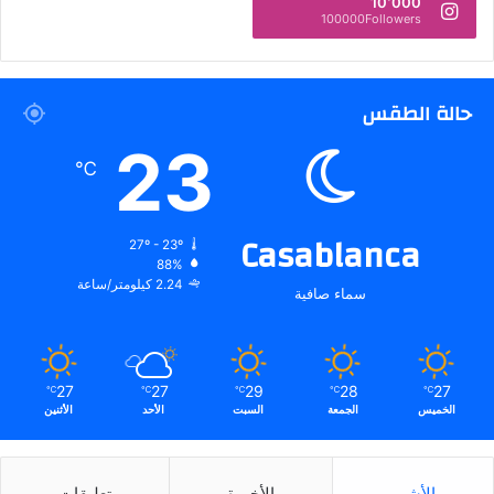
10٬000
100000Followers
حالة الطقس
23
℃
Casablanca
27º - 23º
88%
2.24 كيلومتر/ساعة
سماء صافية
27
27
29
28
27
℃
℃
℃
℃
℃
الخميس
الجمعة
السبت
الأحد
الأثنين
الأشهر
الأخيرة
تعليقات