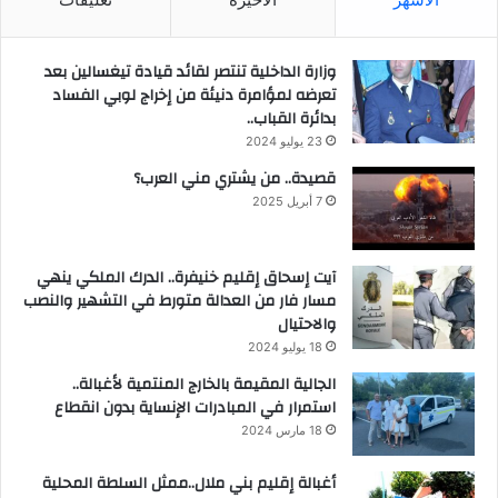
وزارة الداخلية تنتصر لقائد قيادة تيغسالين بعد
تعرضه لمؤامرة دنيئة من إخراج لوبي الفساد
بدائرة القباب..
23 يوليو 2024
قصيدة.. من يشتري مني العرب؟
7 أبريل 2025
آيت إسحاق إقليم خنيفرة.. الدرك الملكي ينهي
مسار فار من العدالة متورط في التشهير والنصب
والاحتيال
18 يوليو 2024
الجالية المقيمة بالخارج المنتمية لأغبالة..
استمرار في المبادرات الإنساية بدون انقطاع
18 مارس 2024
أغبالة إقليم بني ملال..ممثل السلطة المحلية