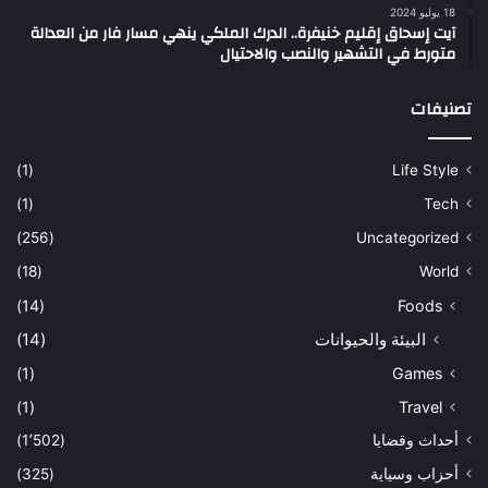
18 يوليو 2024
آيت إسحاق إقليم خنيفرة.. الدرك الملكي ينهي مسار فار من العدالة
متورط في التشهير والنصب والاحتيال
تصنيفات
(1)
Life Style
(1)
Tech
(256)
Uncategorized
(18)
World
(14)
Foods
البيئة والحيوانات
(14)
(1)
Games
(1)
Travel
أحداث وقضايا
(1٬502)
أحزاب وسياية
(325)