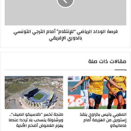
فرصة الوداد الرياضي “للإنتقام” أمام الترجي التونسي
بالدوري الإفريقي
مقالات ذات صلة
المغربي يانيس بكراوي ينقذ
طنجة تخسر “كلاسيكو الصيف”..
إستوريل من الهزيمة أمام
وبرشلونة ينسحب بلا تردد! عندما
فاماليكاو
يهزم الغموض أضخم الأندية