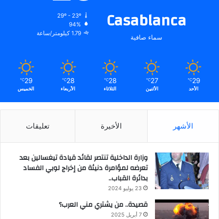
Casablanca
29º - 23º
94%
1.79 كيلومتر/ساعة
سماء صافية
29
28
28
27
29
℃
℃
℃
℃
℃
الأحد
الأثنين
الثلاثاء
الأربعاء
الخميس
الأشهر
الأخيرة
تعليقات
وزارة الداخلية تنتصر لقائد قيادة تيغسالين بعد
تعرضه لمؤامرة دنيئة من إخراج لوبي الفساد
بدائرة القباب..
23 يوليو 2024
قصيدة.. من يشتري مني العرب؟
7 أبريل 2025