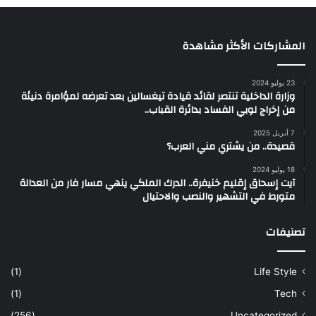
المشاركات الأكثر مشاهدة
23 يوليو 2024
وزارة الداخلية تنتصر لقائد قيادة تيغسالين بعد تعرضه لمؤامرة دنيئة
من إخراج لوبي الفساد بدائرة القباب..
7 أبريل 2025
قصيدة.. من يشتري مني العرب؟
18 يوليو 2024
آيت إسحاق إقليم خنيفرة.. الدرك الملكي ينهي مسار فار من العدالة
متورط في التشهير والنصب والاحتيال
تصنيفات
(1)
Life Style
(1)
Tech
(256)
Uncategorized