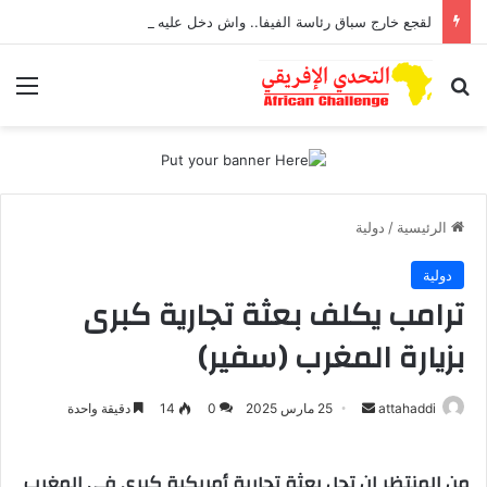
لقجع خارج سباق رئاسة الفيفا.. واش دخل عليه «البام» بـ«الزلط» الله يستر؟!!
بحث عن
الق
الرئيسية
/
دولية
دولية
ترامب يكلف بعثة تجارية كبرى
بزيارة المغرب (سفير)
attahaddi
أ
25 مارس 2025
0
14
دقيقة واحدة
ر
س
من المنتظر ان تحل بعثة تجارية أمريكية كبرى في المغرب
ل