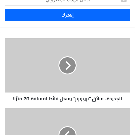
د
خ
ل
ب
ر
ي
د
ك
ا
ل
إ
ل
ك
ت
ر
الجديدة.. سائق “تريبورتر” يسحل قائدا لمسافة 20 مترًا!
و
ن
ي