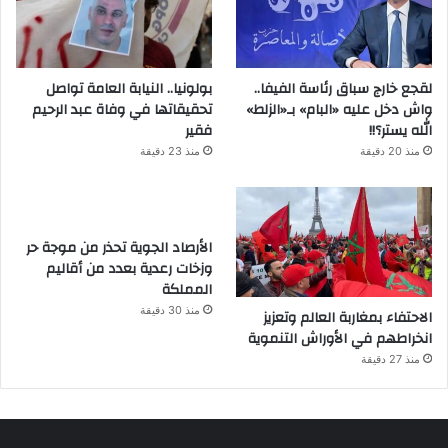
لقجع خارج سباق رئاسة الفيفا..
بولونيا.. النيابة العامة تواصل
واش دخل عليه «البام» بـ«الزلط»
تحقيقاتها في وفاة عبد الرحيم
الله يستر؟!!
فقير
منذ 20 دقيقة
منذ 23 دقيقة
الأرصاد الجوية تحذر من موجة حر
وزخات رعدية بعدد من أقاليم
المملكة
منذ 30 دقيقة
الاحتفاء بمغاربة العالم وتعزيز
انخراطهم في الأوراش التنموية
منذ 27 دقيقة