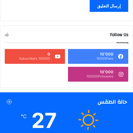
Follow Us
0
10٬000
100000 Subscribers
10000Fans
10٬000
100000Followers
حالة الطقس
27
℃