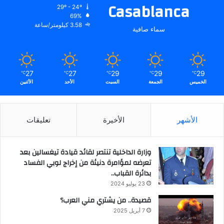
Casablanca
29º - 24º
69%
3.58 كيلومتر/ساعة
سماء صافية
27
27
29
29
29
℃
℃
℃
℃
℃
الخميس
الجمعة
السبت
الأحد
الأثنين
الأشهر
الأخيرة
تعليقات
وزارة الداخلية تنتصر لقائد قيادة تيغسالين بعد
تعرضه لمؤامرة دنيئة من إخراج لوبي الفساد
بدائرة القباب..
23 يوليو 2024
قصيدة.. من يشتري مني العرب؟
7 أبريل 2025