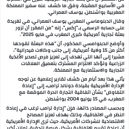
في الأسابيع المقبلة، وفق ما كشف عنه سفير المملكة
ب
المغربية بواشنطن، يوسف العمراني.
ر
وقال الدبلوماسي المغربي يوسف العمراني، في تغريدة
ي
على حسابه الرسمي بـ”إكس”، إنه “من المقرر أن تزور
د
بعثة تجارية أمريكية كبرى المغرب في مايو 2025”.
ا
إ
وأوضح الدبلوامسي المذكور، أن “هذه البعثة تقودها
أكثر من 15 ولاية أمريكية، إلى جانب وكالات فيدرالية”،
ل
مشيرا إلى أنها التي تهدف إلى تعزيز فرص تصدير الأغذية
ك
الزراعية وتؤكد الالتزام المشترك بتعميق العلاقات
ت
التجارية والاستثمارية مع المملكة.
ر
و
يأتي هذا بعد أيام من كشف تقارير إعلامية عن توجه
ن
الإدارة الأمريكية بقيادة دونالد ترامب، إلى “إعادة
ي
التفاوض” بشأن اتفاقية التجارة الحرة الموقعة مع
ا
المغرب، في 15 يونيو 2004 بواشنطن.
وبحسب المصادر ذاتها، فإن “إدارة ترامب ترغب في إعادة
النظر في الاتفاقية، وذلك بهدف تعزيز المصالح
الاقتصادية للشركات الأمريكية، حيث ترى الإدارة الأمريكية
أن إعادة تقييم الاتفاقية يشكل فرصة لتحقيق توازن أكبر