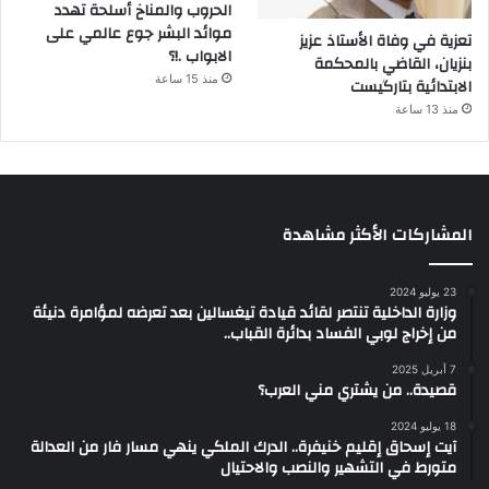
الحروب والمناخ أسلحة تهدد
موائد البشر جوع عالمي على
تعزية في وفاة الأستاذ عزيز
الابواب .!؟
بنزيان، القاضي بالمحكمة
منذ 15 ساعة
الابتدائية بتارگيست
منذ 13 ساعة
المشاركات الأكثر مشاهدة
23 يوليو 2024
وزارة الداخلية تنتصر لقائد قيادة تيغسالين بعد تعرضه لمؤامرة دنيئة
من إخراج لوبي الفساد بدائرة القباب..
7 أبريل 2025
قصيدة.. من يشتري مني العرب؟
18 يوليو 2024
آيت إسحاق إقليم خنيفرة.. الدرك الملكي ينهي مسار فار من العدالة
متورط في التشهير والنصب والاحتيال