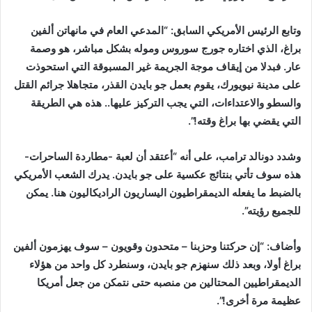
وتابع الرئيس الأمريكي السابق: “المدعي العام في مانهاتن ألفين
براغ، الذي اختاره جورج سوروس وموله بشكل مباشر، هو وصمة
عار. فبدلا من إيقاف موجة الجريمة غير المسبوقة التي استحوذت
على مدينة نيويورك، يقوم بعمل جو بايدن القذر، متجاهلا جرائم القتل
والسطو والاعتداءات، التي يجب التركيز عليها.. هذه هي الطريقة
التي يقضي بها براغ وقته!”.
وشدد دونالد ترامب، على أنه “أعتقد أن لعبة -مطاردة الساحرات-
هذه سوف تأتي بنتائج عكسية على جو بايدن. يدرك الشعب الأمريكي
بالضبط ما يفعله الديمقراطيون اليساريون الراديكاليون هنا. يمكن
للجميع رؤيته”.
وأضاف: “إن حركتنا وحزبنا – متحدون وقويون – سوف يهزمون ألفين
براغ أولا، وبعد ذلك سنهزم جو بايدن، وسنطرد كل واحد من هؤلاء
الديمقراطيين المحتالين من منصبه حتى نتمكن من جعل أمريكا
عظيمة مرة أخرى!”.