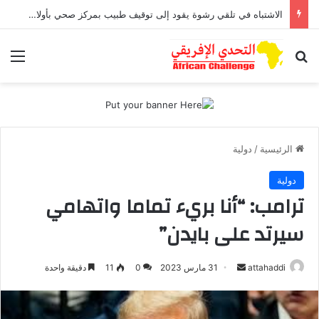
الاشتباه في تلقي رشوة يقود إلى توقيف طبيب بمركز صحي بأولاد افرج
بحث عن
الق
الرئيسية
/
دولية
دولية
ترامب: “أنا بريء تماما واتهامي
سيرتد على بايدن”
أرسل
attahaddi
31 مارس 2023
0
11
دقيقة واحدة
بريدا
إلكترونيا