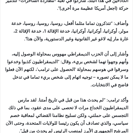
الكادحين في هذا البلد، شاركوا في لعبة -مطاردة الساحرات- لتدمير
حركة (اجعل أمريكا عظيمة مرة أخرى)”.
وأضاف: “تتذكرون تماما مثلما أفعل، روسيا، روسيا، روسيا، خدعة
مولر، أوكرانيا، أوكرانيا، أوكرانيا، خدعة الإقالة 1، خدعة الإقالة 2،
غارة مار إيه لاغو غير القانونية وغير الدستورية، والآن هذا”.
وأشار إلى أن الحزب الديمقراطي مهووس بمحاولة الوصول إليه،
وأنهم وجهوا تهما لشخص بريء، وقال: “الديمقراطيون كذبوا وخدعوا
وسرقوا في هوسهم بمحاولة ‘الحصول على ترامب’، لكنهم الآن فعلوا
ما لا يمكن تصوره – توجيه اتهام إلى شخص بريء تماما في تدخل
فاضح في الانتخابات.
وأكد ترامب: “لم يحدث هذا من قبل في تاريخ أمتنا. لقد مارس
الديمقراطيون الخداع مرات لا تحصى على مدى عقود، بما في ذلك
التجسس على حملتي، ولكن تسليح نظامنا القضائي لمعاقبة خصم
سياسي، والذي تصادف أن يكون رئيسا للولايات المتحدة، وحتى الآن
المرشح الجمهوري الأبرز لمنصب الرئيس لم يحدث من قبل”.