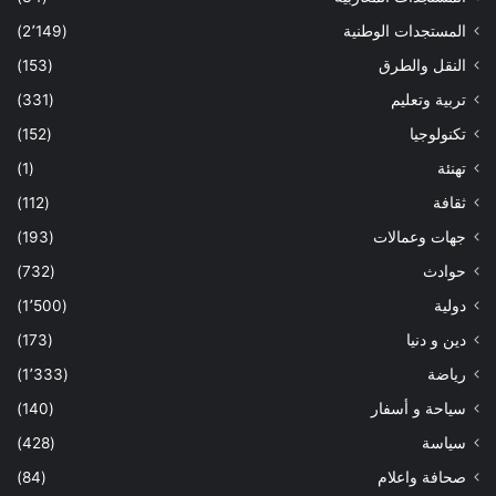
المستجدات الوطنية
(2٬149)
النقل والطرق
(153)
تربية وتعليم
(331)
تكنولوجيا
(152)
تهنئة
(1)
ثقافة
(112)
جهات وعمالات
(193)
حوادث
(732)
دولية
(1٬500)
دين و دنيا
(173)
رياضة
(1٬333)
سياحة و أسفار
(140)
سياسة
(428)
صحافة واعلام
(84)