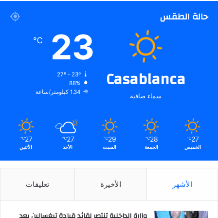
حالة الطقس
23
℃
Casablanca
27º - 23º
88%
1.34 كيلومتر/ساعة
سماء صافية
27
27
29
28
27
℃
℃
℃
℃
℃
الخميس
الجمعة
السبت
الأحد
الأثنين
الأشهر
الأخيرة
تعليقات
وزارة الداخلية تنتصر لقائد قيادة تيغسالين بعد