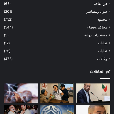
فن ثقافة
(68)
فنون ومشاهير
(201)
مجتمع
(752)
محاكم وقضاء
(544)
مستجدات دولية
(3)
نفابات
(12)
نقابات
(25)
وكالات
(478)
أخر المقالات