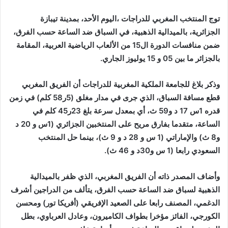
إلكترونيا
توج المنتخب المغربي للدراجات ،اليوم الأحد، بمدينة تيبازة
الجزائرية، بالميدالية الذهبية، في السباق ضد الساعة حسب الفرق،
ضمن منافسات الدورة ال15 من الألعاب الرياضية العربية، المقامة
بالجزائر ما بين 05 و 15 يوليوز الجاري.
وذكر بلاغ للجامعة الملكية المغربية للدراجات أن الفريق المغربي
قطع مسافة السباق، الذي جرى في مدار مغلق (5ر58 كلم) في زمن
قدره 1س 17 د و59 ث، أي بمعدل سرعة بلغ 23ر45 كلم في
الساعة، متقدما بفارق مريح على المنتخبين الجزائري (1س و 20 د
و8 ث) والإماراتي (1 س و 28 د و 9 ث)، بينما حل المنتخب
السعودي رابعا (1 س و30د و 46 ث).
وأضاف المصدر ذاته أن الفريق المغربي، الذي ظفر بالميدالية
الذهبية لسباق ضد الساعة حسب الفرق، يتألف من الدراجين أشرف
الدغمي، المصنف رابعا على الصعيد الإفريقي (أفريكا تور) ومحسن
الكورجي، الفائز مؤخرا بطواف الكاميرون، وعادل العرباوي، بطل