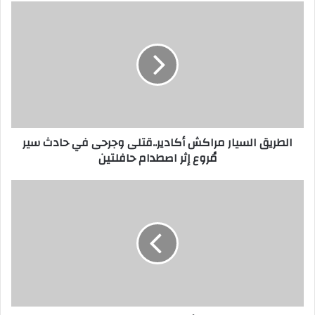
الطريق السيار مراكش أكادير..قتلى وجرحى في حادث سير
مُروع إثر اصطدام حافلتين