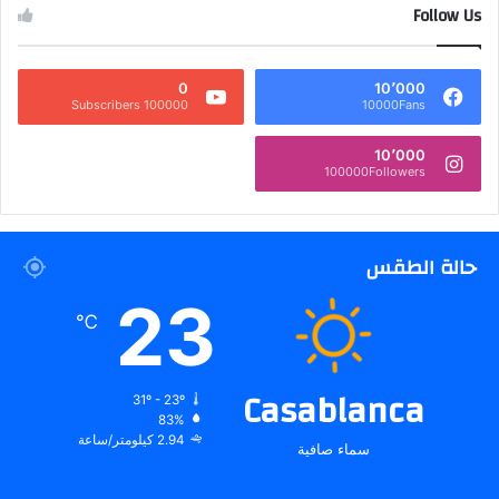
Follow Us
0
10٬000
100000 Subscribers
10000Fans
10٬000
100000Followers
حالة الطقس
23
℃
Casablanca
31º - 23º
83%
2.94 كيلومتر/ساعة
سماء صافية