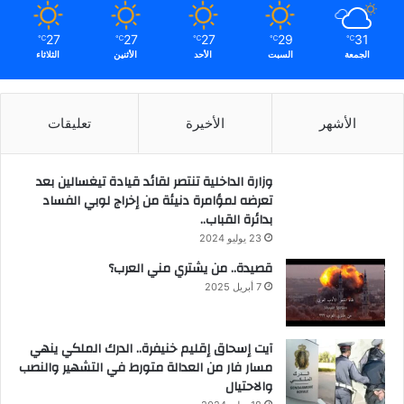
27
27
27
29
31
℃
℃
℃
℃
℃
الجمعة
السبت
الأحد
الأثنين
الثلاثاء
الأشهر
الأخيرة
تعليقات
وزارة الداخلية تنتصر لقائد قيادة تيغسالين بعد
تعرضه لمؤامرة دنيئة من إخراج لوبي الفساد
بدائرة القباب..
23 يوليو 2024
قصيدة.. من يشتري مني العرب؟
7 أبريل 2025
آيت إسحاق إقليم خنيفرة.. الدرك الملكي ينهي
مسار فار من العدالة متورط في التشهير والنصب
والاحتيال