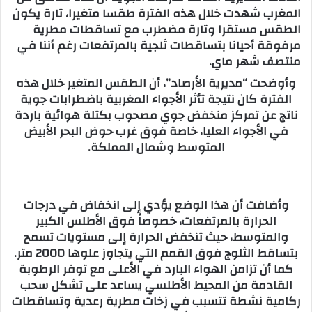
المغرب شهدت خلال هذه الفترة طقسا متغيرا، تارة يكون
ب
الطقس مستقرا وتارة مضطرب مع تساقطات مطرية
ر
مرفوقة أحيانا بتساقطات ثلجية بالمرتفعات رغم أننا في
ي
منتصف شهر ماي.
د
وأوضحت “مديرية الأرصاد”، أن الطقس المتغير خلال هذه
ا
الفترة كان نتيجة تأثر الأجواء المغربية باضطرابات جوية
إ
ناتج عن تمركز منخفض جوي مصحوب بكتلة هوائية باردة
ل
في الأجواء العليا، خاصة فوق غرب حوض البحر الأبيض
ك
المتوسط وشمال المملكة.
ت
ر
و
وأضافت أن هذا الوضع يؤدي إلى انخفاض في درجات
ن
الحرارة بالمرتفعات، خصوصاً فوق الأطلس الكبير
ي
والمتوسط، حيث تنخفض الحرارة إلى مستويات تسمح
ا
بتساقط الثلوج فوق القمم التي يتجاوز علوها 2000 متر.
كما أن تزامن الهواء البارد في الأعلى مع توفر الرطوبة
القادمة من المحيط الأطلسي يساعد على تشكل سحب
ركامية نشطة تتسبب في زخات مطرية رعدية وتساقطات