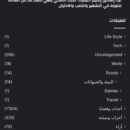
آيت إسحاق إقليم خنيفرة.. الدرك الملكي ينهي مسار فار من العدالة
متورط في التشهير والنصب والاحتيال
تصنيفات
(1)
Life Style
(1)
Tech
(256)
Uncategorized
(18)
World
(14)
Foods
البيئة والحيوانات
(14)
(1)
Games
(1)
Travel
أحداث وقضايا
(1٬504)
أحزاب وسياية
(325)
أراء
(79)