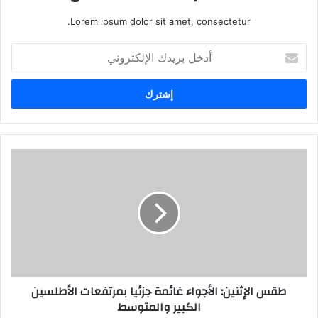
Lorem ipsum dolor sit amet, consectetur.
أ
د
خ
ل
ب
ر
ي
د
ك
ا
ل
إ
ل
ك
ت
ر
طقس الإثنين: الأجواء غائمة جزئيا بمرتفعات الأطلسين
و
الكبير والمتوسط
ن