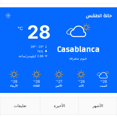
حالة الطقس
28
℃
Casablanca
28º - 25º
74%
2.68 كيلومتر/ساعة
غيوم متفرقة
28
28
27
28
28
℃
℃
℃
℃
℃
السبت
الأحد
الأثنين
الثلاثاء
الأربعاء
الأشهر
الأخيرة
تعليقات