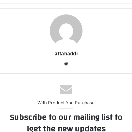
attahaddi
موق
ع
الوي
ب
With Product You Purchase
Subscribe to our mailing list to
get the new updates!