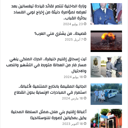
وزارة الداخلية تنتصر لقائد قيادة تيغسالين بعد
تعرضه لمؤامرة دنيئة من إخراج لوبي الفساد
بدائرة القباب..
23 يوليو 2024
قصيدة.. من يشتري مني العرب؟
7 أبريل 2025
آيت إسحاق إقليم خنيفرة.. الدرك الملكي ينهي
مسار فار من العدالة متورط في التشهير والنصب
والاحتيال
18 يوليو 2024
الجالية المقيمة بالخارج المنتمية لأغبالة..
استمرار في المبادرات الإنساية بدون انقطاع
18 مارس 2024
أغبالة إقليم بني ملال..ممثل السلطة المحلية
يكيل بمكيالين (صورة للنوستالجيا)
18 أكتوبر 2023