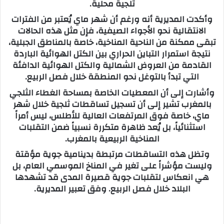
ثلجية محلية.
وأكدت المديرية أنه ورغم أن شهر ماي يُعتبر من الفترات
الانتقالية نحو الأجواء الصيفية، فإن مثل هذه الحالات
تبقى ممكنة من الناحية المناخية، خاصة بالمناطق الجبلية،
نتيجة استمرار التباين الحراري بين الكتل الهوائية الباردة
القادمة من العروض الشمالية والكتل الهوائية الدافئة
التي تبدأ بالتوغل نحو المنطقة خلال فصل الربيع.
وأشارت إلى أن المعطيات الخاصة بمساحة الغطاء الثلجي
بالمغرب تشير إلى أن تسجيل تساقطات ثلجية خلال شهر
ماي، خاصة فوق المرتفعات العالية للأطلس، ليس أمراً
استثنائياً، بل يُعد ظاهرة متكررة نسبياً ضمن التقلبات
المناخية الربيعية بالمغرب.
وتظل هذه التساقطات مرتبطة بدينامية جوية مؤقتة
وليست مؤشراً على تغير في المناخ الموسمي العام، بل
هي انعكاس لتقلبات جوية قصيرة المدى قد تشهدها
البلاد خلال فصل الربيع. وفق تعبير المديرية.