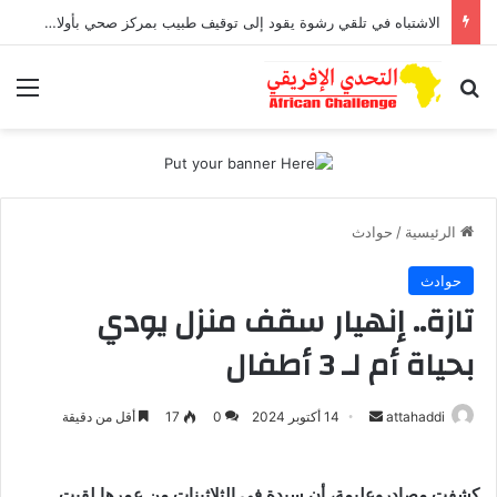
الاشتباه في تلقي رشوة يقود إلى توقيف طبيب بمركز صحي بأولاد افرج
بحث عن
الق
الرئيسية
/
حوادث
حوادث
تازة.. إنهيار سقف منزل يودي
بحياة أم لـ 3 أطفال
أرسل
attahaddi
14 أكتوبر 2024
0
17
أقل من دقيقة
بريدا
إلكترونيا
كشفت مصادروعليمة، أن سيدة في الثلاثينات من عمرها لقيت