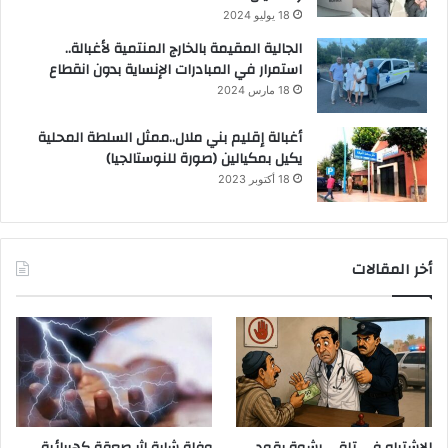
18 يوليو 2024
الجالية المقيمة بالخارج المنتمية لأغبالة..
استمرار في المبادرات الإنساية بدون انقطاع
18 مارس 2024
أغبالة إقليم بني ملال..ممثل السلطة المحلية
يكيل بمكيالين (صورة للنوستالجيا)
18 أكتوبر 2023
أخر المقالات
الاشتباه في تلقي رشوة يقود
وفاة شابة إثر صعقة كهربائية