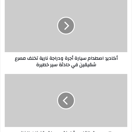
أكادير: اصطدام سيارة أجرة ودراجة نارية تخلف مصرع
شقيقين في حادثة سير خطيرة