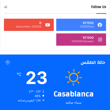
Follow Us
0
10٬000
100000 Subscribers
10000Fans
10٬000
100000Followers
حالة الطقس
23
℃
Casablanca
27º - 23º
88%
1.34 كيلومتر/ساعة
سماء صافية