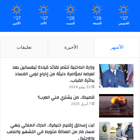
27
27
28
28
27
℃
℃
℃
℃
℃
الخميس
الجمعة
السبت
الأحد
الأثنين
الأشهر
الأخيرة
تعليقات
وزارة الداخلية تنتصر لقائد قيادة تيغسالين بعد
تعرضه لمؤامرة دنيئة من إخراج لوبي الفساد
بدائرة القباب..
23 يوليو 2024
قصيدة.. من يشتري مني العرب؟
7 أبريل 2025
آيت إسحاق إقليم خنيفرة.. الدرك الملكي ينهي
مسار فار من العدالة متورط في التشهير والنصب
والاحتيال