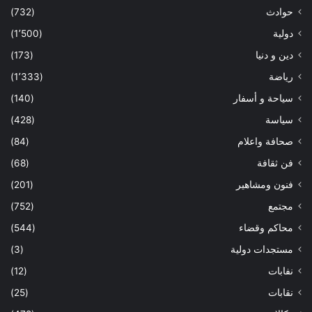
حوادث
(732)
دولية
(1٬500)
دين و دنيا
(173)
رياضة
(1٬333)
سياحة و أسفار
(140)
سياسة
(428)
صحافة واعلام
(84)
فن ثقافة
(68)
فنون ومشاهير
(201)
مجتمع
(752)
محاكم وقضاء
(544)
مستجدات دولية
(3)
نفابات
(12)
نقابات
(25)