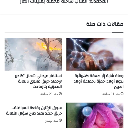
المحمدية: انقلاب شاحنة محملة بقنينات الغاز
مقالات ذات صلة
وفاة شابة إثر صعقة كهربائية
استنفار ميداني شمال أكادير
بدوار أولاد حمزة بجماعة أولاد
لإخماد حريق غابوي بالغابة
اصبيح
المخزنية بتازماخت
منذ 11 ساعة
منذ 21 ساعة
سوق الإثنين بقلعة السراغنة…
حريق جديد يعيد طرح سؤال النهاية
منذ يومين