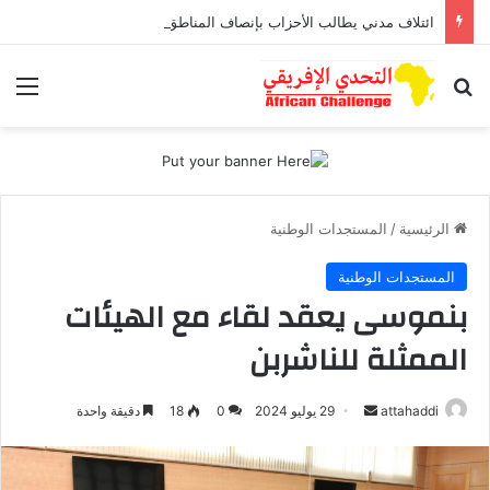
ائتلاف مدني يطالب الأحزاب بإنصاف المناطق الجبلية قبل انتخابات 2026
بحث عن
الق
الرئيسية
/
المستجدات الوطنية
المستجدات الوطنية
بنموسى يعقد لقاء مع الهيئات
الممثلة للناشربن
أرسل
attahaddi
29 يوليو 2024
0
18
دقيقة واحدة
بريدا
إلكترونيا