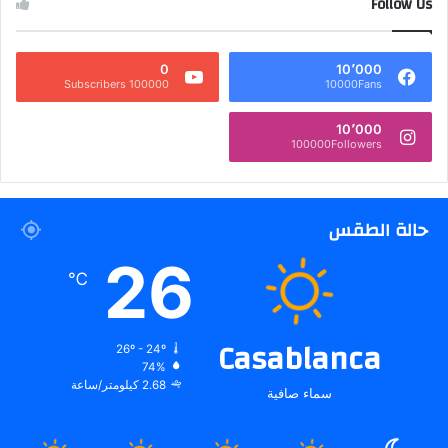
Follow Us
0
10٬000
100000 Subscribers
10000Fans
10٬000
100000Followers
حالة الطقس
26
℃
Casablanca
26º - 24º
74%
2.68 كيلومتر/ساعة
سماء صافية