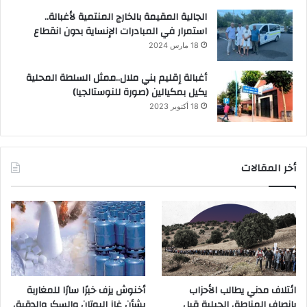
الجالية المقيمة بالخارج المنتمية لأغبالة..
استمرار في المبادرات الإنساية بدون انقطاع
18 مارس 2024
أغبالة إقليم بني ملال..ممثل السلطة المحلية
يكيل بمكيالين (صورة للنوستالجيا)
18 أكتوبر 2023
أخر المقالات
ائتلاف مدني يطالب الأحزاب
أخنوش يزف خبرًا سارًا للمغاربة
بإنصاف المناطق الجبلية قبل
بشأن غاز البوتان والسكر والدقيق