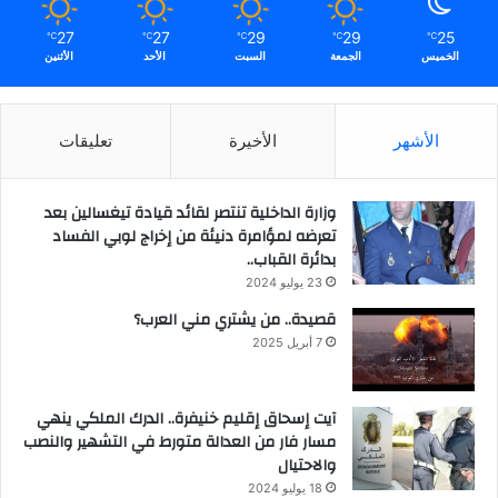
27
27
29
29
25
℃
℃
℃
℃
℃
الخميس
الجمعة
السبت
الأحد
الأثنين
الأشهر
الأخيرة
تعليقات
وزارة الداخلية تنتصر لقائد قيادة تيغسالين بعد
تعرضه لمؤامرة دنيئة من إخراج لوبي الفساد
بدائرة القباب..
23 يوليو 2024
قصيدة.. من يشتري مني العرب؟
7 أبريل 2025
آيت إسحاق إقليم خنيفرة.. الدرك الملكي ينهي
مسار فار من العدالة متورط في التشهير والنصب
والاحتيال
18 يوليو 2024