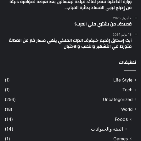
وزارة الداخلية تنتصر لقائد قيادة تيغسالين بعد تعرضه لمؤامرة دنيئة
من إخراج لوبي الفساد بدائرة القباب..
7 أبريل 2025
قصيدة.. من يشتري مني العرب؟
18 يوليو 2024
آيت إسحاق إقليم خنيفرة.. الدرك الملكي ينهي مسار فار من العدالة
متورط في التشهير والنصب والاحتيال
تصنيفات
(1)
Life Style
(1)
Tech
(256)
Uncategorized
(18)
World
(14)
Foods
البيئة والحيوانات
(14)
(1)
Games