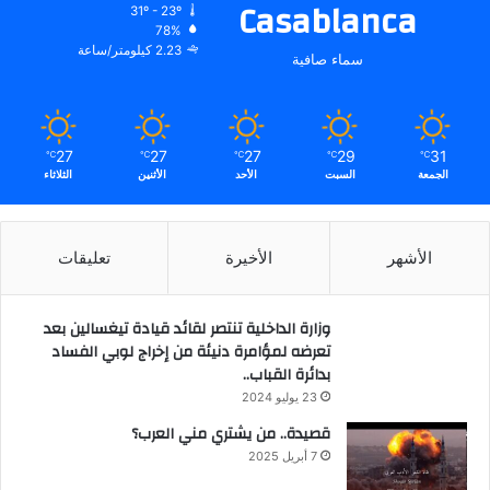
Casablanca
31º - 23º
78%
2.23 كيلومتر/ساعة
سماء صافية
27
27
27
29
31
℃
℃
℃
℃
℃
الجمعة
السبت
الأحد
الأثنين
الثلاثاء
الأشهر
الأخيرة
تعليقات
وزارة الداخلية تنتصر لقائد قيادة تيغسالين بعد
تعرضه لمؤامرة دنيئة من إخراج لوبي الفساد
بدائرة القباب..
23 يوليو 2024
قصيدة.. من يشتري مني العرب؟
7 أبريل 2025