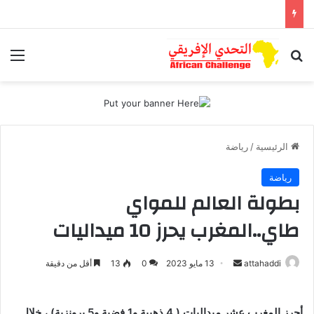
بحث عن
الق
الرئيسية
/
رياضة
رياضة
بطولة العالم للمواي
طاي..المغرب يحرز 10 ميداليات
أرسل
attahaddi
13 مايو 2023
0
13
أقل من دقيقة
بريدا
إلكترونيا
أحرز المغرب عشر ميداليات ( 4 ذهبية و1 فضية و5 برونزية) ، خلال