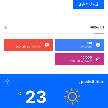
Follow Us
0
10٬000
100000 Subscribers
10000Fans
10٬000
100000Followers
حالة الطقس
23
℃