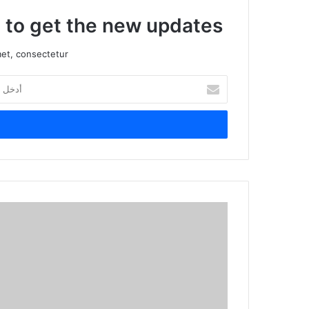
t to get the new updates!
et, consectetur.
أ
د
خ
ل
ب
ر
ي
د
ك
ا
ل
إ
ل
ك
ت
ر