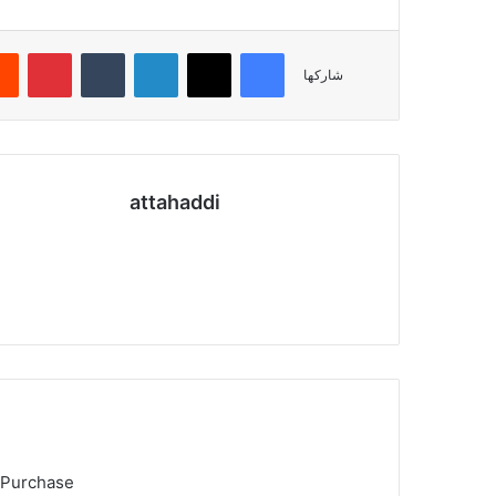
فيسبوك
X
لينكدإن
‏Tumblr
بينتيريست
شاركها
attahaddi
موق
ع
الوي
ب
 Purchase