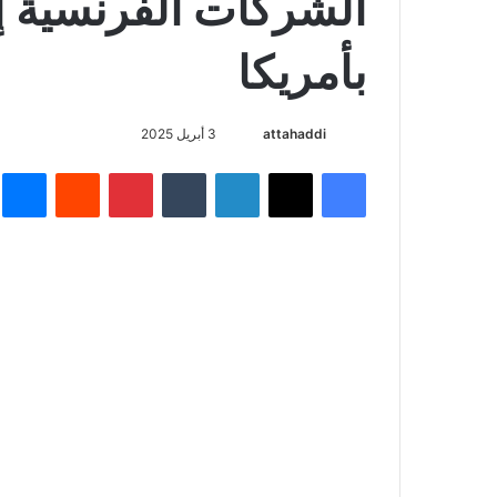
الشركات الفرنسية إل
بأمريكا
attahaddi
أ
3 أبريل 2025
ر
فيسبوك
X
لينكدإن
‏Tumblr
بينتيريست
‏Reddit
ما
س
ل
ب
ر
ي
د
ا
إ
ل
ك
ت
ر