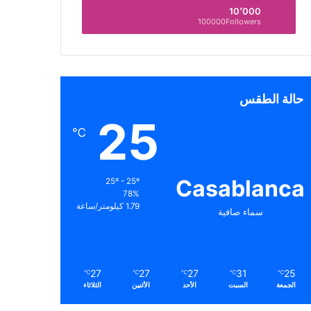
10٬000
100000Followers
حالة الطقس
25
℃
Casablanca
25º - 25º
78%
1.79 كيلومتر/ساعة
سماء صافية
27
27
27
31
25
℃
℃
℃
℃
℃
الجمعة
السبت
الأحد
الأثنين
الثلاثاء