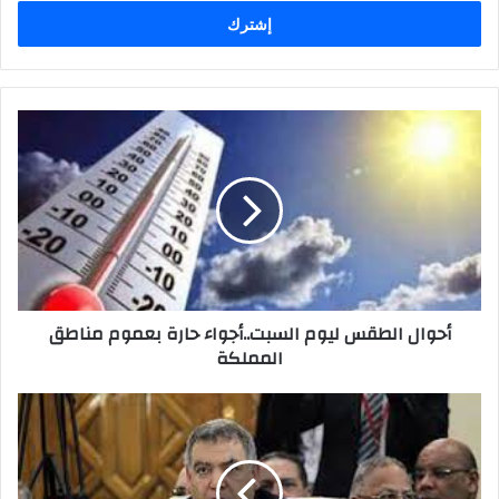
الإلكتروني
أحوال الطقس ليوم السبت..أجواء حارة بعموم مناطق
المملكة