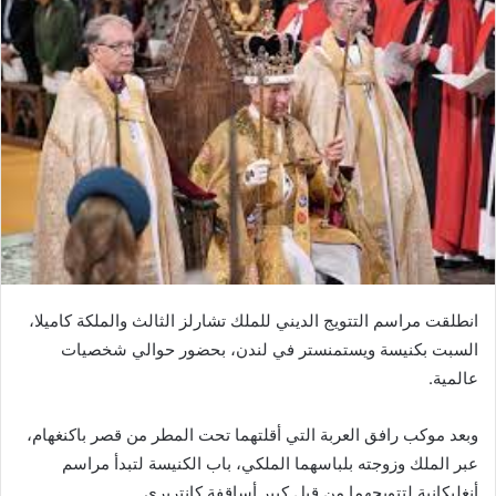
انطلقت مراسم التتويج الديني للملك تشارلز الثالث والملكة كاميلا،
السبت بكنيسة ويستمنستر في لندن، بحضور حوالي شخصيات
عالمية.
وبعد موكب رافق العربة التي أقلتهما تحت المطر من قصر باكنغهام،
عبر الملك وزوجته بلباسهما الملكي، باب الكنيسة لتبدأ مراسم
أنغليكانية لتتويجهما من قبل كبير أساقفة كانتربري.