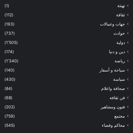
تهنئة
(1)
ثقافة
(112)
جهات وعمالات
(193)
حوادث
(737)
دولية
(1٬505)
دين و دنيا
(174)
رياضة
(1٬340)
سياحة و أسفار
(140)
سياسة
(430)
صحافة واعلام
(84)
فن ثقافة
(68)
فنون ومشاهير
(202)
مجتمع
(759)
محاكم وقضاء
(545)