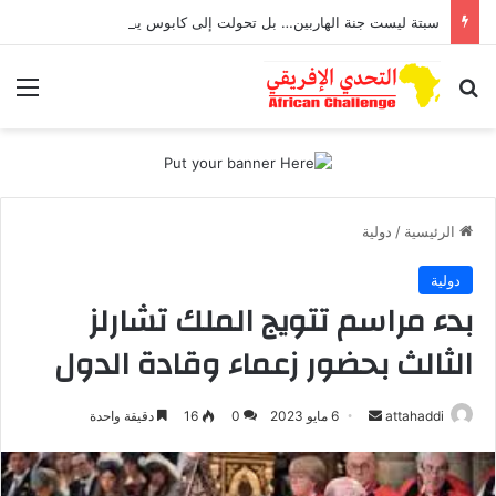
سبتة ليست جنة الهاربين… بل تحولت إلى كابوس يطارد أطفال تعرضوا للاغتصاب
بحث عن
الق
الرئيسية
/
دولية
دولية
بدء مراسم تتويج الملك تشارلز
الثالث بحضور زعماء وقادة الدول
أرسل
attahaddi
6 مايو 2023
0
16
دقيقة واحدة
بريدا
إلكترونيا