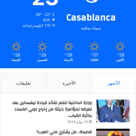
Casablanca
28º - 22º
83%
1.79 كيلومتر/ساعة
سماء صافية
28
29
28
27
28
℃
℃
℃
℃
℃
الأثنين
الثلاثاء
الأربعاء
الخميس
الجمعة
الأشهر
الأخيرة
تعليقات
وزارة الداخلية تنتصر لقائد قيادة تيغسالين بعد
تعرضه لمؤامرة دنيئة من إخراج لوبي الفساد
بدائرة القباب..
23 يوليو 2024
قصيدة.. من يشتري مني العرب؟