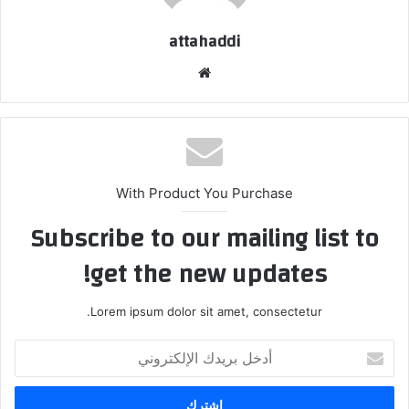
attahaddi
موق
ع
الوي
ب
With Product You Purchase
Subscribe to our mailing list to
get the new updates!
Lorem ipsum dolor sit amet, consectetur.
أ
د
خ
ل