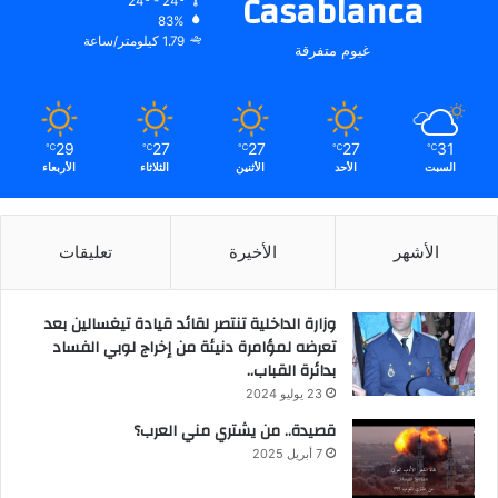
Casablanca
24º - 24º
83%
1.79 كيلومتر/ساعة
غيوم متفرقة
29
27
27
27
31
℃
℃
℃
℃
℃
السبت
الأحد
الأثنين
الثلاثاء
الأربعاء
الأشهر
الأخيرة
تعليقات
وزارة الداخلية تنتصر لقائد قيادة تيغسالين بعد
تعرضه لمؤامرة دنيئة من إخراج لوبي الفساد
بدائرة القباب..
23 يوليو 2024
قصيدة.. من يشتري مني العرب؟
7 أبريل 2025