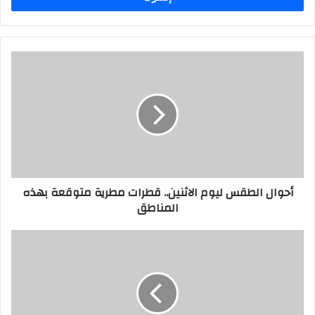
ب
ر
ي
د
ك
ا
ل
إ
ل
ك
ت
ر
أحوال الطقس ليوم الاثنين.. قطرات مطرية متوقعة بهذه
و
المناطق
ن
ي