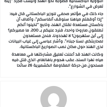
النووية الباكستانية مصوّبة نحو الهند وليست مجرد “زينة
ر
تعرض في الشوارع”.
ي
جاء ذلك في مؤتمر صحفي للوزير الباكستاني قال فيه:
د
“إذا أوقفتم مياهنا سنوقف أنفاسكم”، وأضاف أن
ا
باكستان مستعدة لقتال الهند، وتابع: “تخيلوا أنكم
إ
تطلقون صاروخا واحدا، فنرد عليكم بـ 200. ما مصيركم؟
ل
إلى أين ستهربون؟ لا تهددونا، فنحن مستعدون
ك
لمحاربتكم، لسنا جبناء”. وأشار عباسي إلى غياب البيانات
ت
لدى الهند حول مكان نصب الصواريخ الباكستانية.
ر
وكانت الهند قد أعلنت تعليق مشاركتها في معاهدة
و
مياه نهرا السند، عقب هجوم باهالغام، الذي قتل فيه
ن
مسلحون من حركة المقاومة الكشميرية 26 سائحا
ي
ا