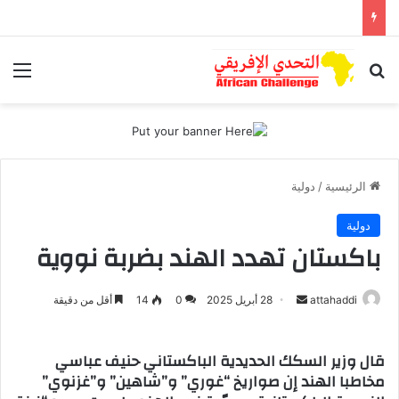
بحث عن
الق
الرئيسية
/
دولية
دولية
باكستان تهدد الهند بضربة نووية
attahaddi
أ
28 أبريل 2025
0
14
أقل من دقيقة
ر
س
قال وزير السكك الحديدية الباكستاني حنيف عباسي
ل
مخاطبا الهند إن صواريخ “غوري” و”شاهين” و”غزنوي”
ب