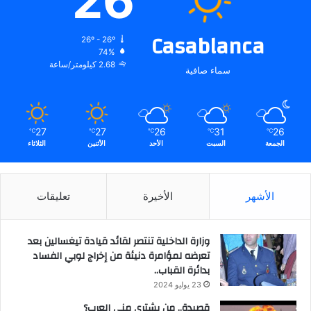
26
Casablanca
26º - 26º
74%
2.68 كيلومتر/ساعة
سماء صافية
27
27
26
31
26
℃
℃
℃
℃
℃
الجمعة
السبت
الأحد
الأثنين
الثلاثاء
الأشهر
الأخيرة
تعليقات
وزارة الداخلية تنتصر لقائد قيادة تيغسالين بعد
تعرضه لمؤامرة دنيئة من إخراج لوبي الفساد
بدائرة القباب..
23 يوليو 2024
قصيدة.. من يشتري مني العرب؟