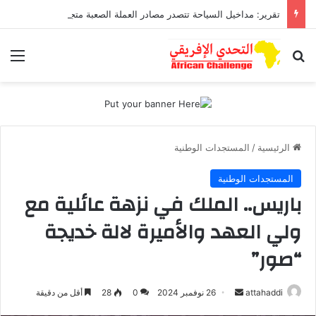
تقرير: مداخيل السياحة تتصدر مصادر العملة الصعبة متجاوزة تحويلات مغاربة العالم
بحث عن
الق
الرئيسية
/
المستجدات الوطنية
المستجدات الوطنية
باريس.. الملك في نزهة عائلية مع
ولي العهد والأميرة لالة خديجة
“صور”
أرسل
attahaddi
26 نوفمبر 2024
0
28
أقل من دقيقة
بريدا