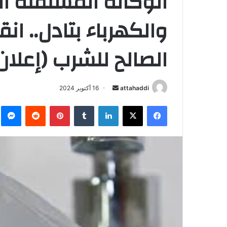
الوكالة المستقلة ال
والكهرباء بتادل.. ا
الصالح للشرب (إعلان
أرسل
attahaddi
16 أكتوبر 2024
بريدا
فيسبوك
X
لينكدإن
بينتيريست
م
إلكترونيا