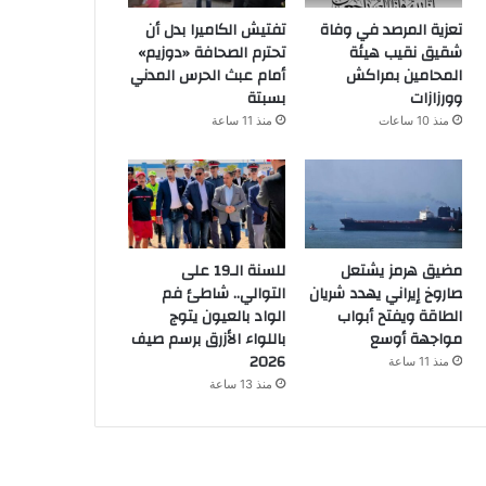
تعزية المرصد في وفاة
تفتيش الكاميرا بدل أن
شقيق نقيب هيئة
تحترم الصحافة «دوزيم»
المحامين بمراكش
أمام عبث الحرس المدني
وورزازات
بسبتة
منذ 10 ساعات
منذ 11 ساعة
مضيق هرمز يشتعل
للسنة الـ19 على
صاروخ إيراني يهدد شريان
التوالي.. شاطئ فم
الطاقة ويفتح أبواب
الواد بالعيون يتوج
مواجهة أوسع
باللواء الأزرق برسم صيف
2026
منذ 11 ساعة
منذ 13 ساعة