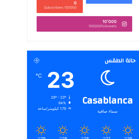
0
100000 Subscribers
10٬000
100000Followers
حالة الطقس
23
℃
Casablanca
29º - 23º
94%
1.79 كيلومتر/ساعة
سماء صافية
29
28
28
27
29
℃
℃
℃
℃
℃