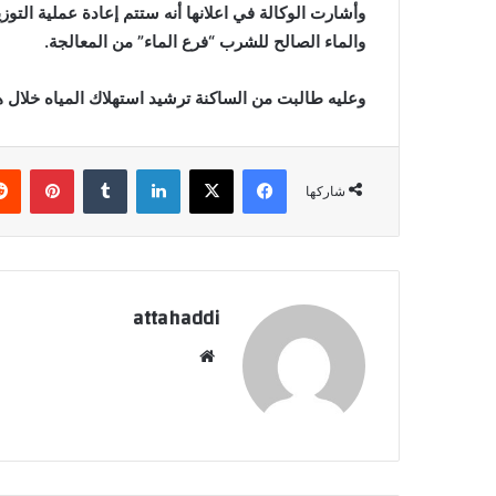
وأشارت الوكالة في اعلانها أنه ستتم إعادة عملية التوزي
والماء الصالح للشرب “فرع الماء” من المعالجة.
وعليه طالبت من الساكنة ترشيد استهلاك المياه خلال ه
فيسبوك
X
لينكدإن
بينتي
شاركها
attahaddi
موقع
الويب