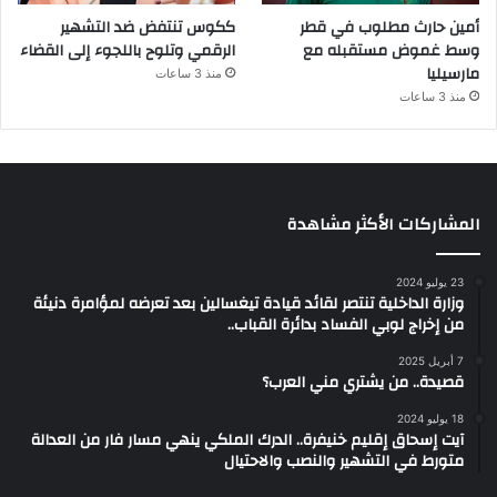
أمين حارث مطلوب في قطر
ككوس تنتفض ضد التشهير
وسط غموض مستقبله مع
الرقمي وتلوح باللجوء إلى القضاء
مارسيليا
منذ 3 ساعات
منذ 3 ساعات
المشاركات الأكثر مشاهدة
23 يوليو 2024
وزارة الداخلية تنتصر لقائد قيادة تيغسالين بعد تعرضه لمؤامرة دنيئة
من إخراج لوبي الفساد بدائرة القباب..
7 أبريل 2025
قصيدة.. من يشتري مني العرب؟
18 يوليو 2024
آيت إسحاق إقليم خنيفرة.. الدرك الملكي ينهي مسار فار من العدالة
متورط في التشهير والنصب والاحتيال