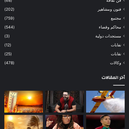
فن ثقافة
(68)
فنون ومشاهير
(202)
مجتمع
(759)
محاكم وقضاء
(544)
مستجدات دولية
(3)
نفابات
(12)
نقابات
(25)
وكالات
(478)
أخر المقالات