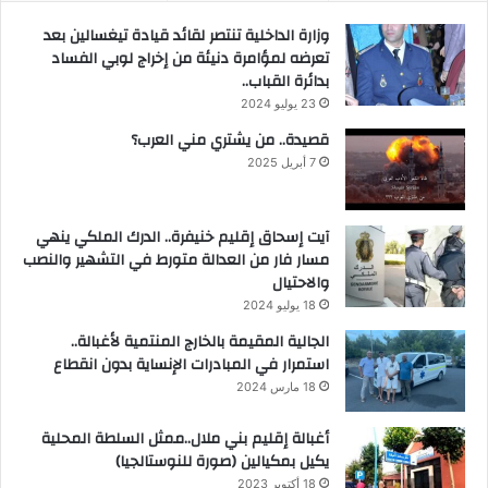
وزارة الداخلية تنتصر لقائد قيادة تيغسالين بعد
تعرضه لمؤامرة دنيئة من إخراج لوبي الفساد
بدائرة القباب..
23 يوليو 2024
قصيدة.. من يشتري مني العرب؟
7 أبريل 2025
آيت إسحاق إقليم خنيفرة.. الدرك الملكي ينهي
مسار فار من العدالة متورط في التشهير والنصب
والاحتيال
18 يوليو 2024
الجالية المقيمة بالخارج المنتمية لأغبالة..
استمرار في المبادرات الإنساية بدون انقطاع
18 مارس 2024
أغبالة إقليم بني ملال..ممثل السلطة المحلية
يكيل بمكيالين (صورة للنوستالجيا)
18 أكتوبر 2023