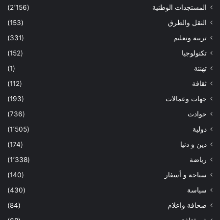
المستجدات الوطنية
(2٬156)
النقل والطرق
(153)
تربية وتعليم
(331)
تكنولوجيا
(152)
تهنئة
(1)
ثقافة
(112)
جهات وعمالات
(193)
حوادث
(736)
دولية
(1٬505)
دين و دنيا
(174)
رياضة
(1٬338)
سياحة و أسفار
(140)
سياسة
(430)
صحافة واعلام
(84)