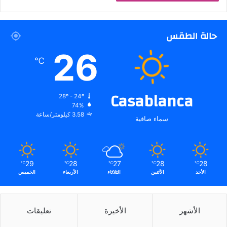
حالة الطقس
26
℃
Casablanca
28º - 24º
74%
3.58 كيلومتر/ساعة
سماء صافية
29
28
27
28
28
℃
℃
℃
℃
℃
الأحد
الأثنين
الثلاثاء
الأربعاء
الخميس
الأشهر
الأخيرة
تعليقات