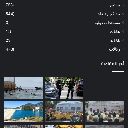
مجتمع
(758)
محاكم وقضاء
(544)
مستجدات دولية
(3)
نفابات
(12)
نقابات
(25)
وكالات
(478)
أخر المقالات