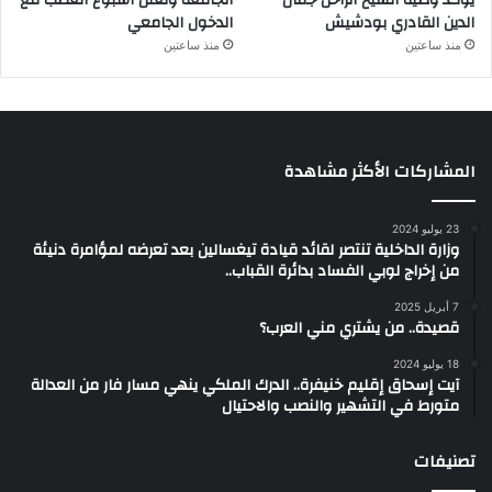
يؤكد وصية الشيخ الراحل جمال
الجامعة وتعلن أسبوع الغضب مع
الدين القادري بودشيش
الدخول الجامعي
منذ ساعتين
منذ ساعتين
المشاركات الأكثر مشاهدة
23 يوليو 2024
وزارة الداخلية تنتصر لقائد قيادة تيغسالين بعد تعرضه لمؤامرة دنيئة
من إخراج لوبي الفساد بدائرة القباب..
7 أبريل 2025
قصيدة.. من يشتري مني العرب؟
18 يوليو 2024
آيت إسحاق إقليم خنيفرة.. الدرك الملكي ينهي مسار فار من العدالة
متورط في التشهير والنصب والاحتيال
تصنيفات