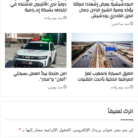
البودشيشية يعرض إشهادا موثقا
دولياً لدى الأنتربول للاشتباه في
يؤكد وصية الشيخ الراحل جمال
ارتباطه بشبكة إجـ.رامية
الدين القادري بودشيش
منذ يوم واحد
منذ ساعتين
الطرق السيارة بالمغرب تعزز
امن طنجة يبدأ العمل بسيارتي
المراقبة الذكية بأحدث التقنيات
“أمان” و”مدار”.
منذ يوم واحد
منذ يومين
اترك تعليقاً
لن يتم نشر عنوان بريدك الإلكتروني.
الحقول الإلزامية مشار إليها بـ
*