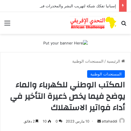
إسبانيا تفكك شبكة لتهريب البشر والمخدرات في البحر الأبيض المتوسط
بحث عن
الق
الرئيسية
/
المستجدات الوطنية
المستجدات الوطنية
المكتب الوطني للكهرباء والماء
يوضح فيما يخص ذعيرة التأخير في
أداء فواتير الاستهلاك
أرسل
attahaddi
10 مارس 2023
0
10
2 دقائق
بريدا