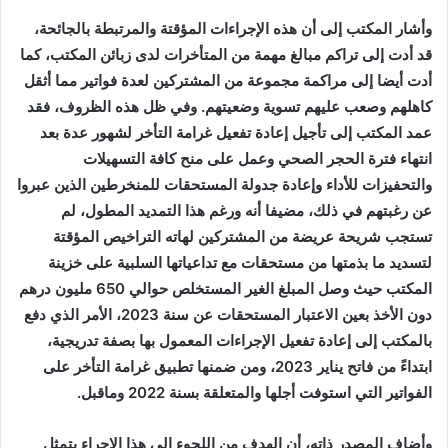
وأشار المكتب إلى أن هذه الإجراءات المؤقتة والمرتبطة بالجائحة،
قد أدت إلى تراكم مبالغ مهمة من المتأخرات لدى زبائن المكتب، كما
أدت أيضا إلى مراكمة مجموعة من المشتركين لعدة فواتير مما أثقل
كاهلهم وصعب عليهم تسوية وضعيتهم. وفي ظل هذه الظروف، فقد
عمد المكتب إلى تأجيل إعادة تفعيل غرامة التأخر لشهور عدة بعد
انتهاء فترة الحجر الصحي وعمل على منح كافة التسهيلات
والتحفيزات للأداء وإعادة جدولة المستحقات للمنخرطين الذين عبروا
عن رغبتهم في ذلك، مضيفا أنه ورغم هذا التمديد المطول، لم
تستجب شريحة عريضة من المشتركين لهاته التراخيص المؤقتة
لتسديد ما بذمتها من مستحقات مع تداعياتها السلبية على خزينة
المكتب حيث وصل المبلغ الغير المستخلص حوالي 650 مليون درهم
دون الأخذ بعين الاعتبار المستحقات عن سنة 2023، الأمر الذي دفع
بالمكتب إلى إعادة تفعيل الإجراءات المعمول بها بصفة تدريجية،
ابتداءً من فاتح يناير 2023، ومن ضمنها تطبيق غرامة التأخر على
الفواتير التي استوفت أجلها والمتعلقة بسنة 2022 وماقبل.
وأضاف المصدر ذاته، أن الهدف من اللجوء إلى هذا الإجراء يتمثل