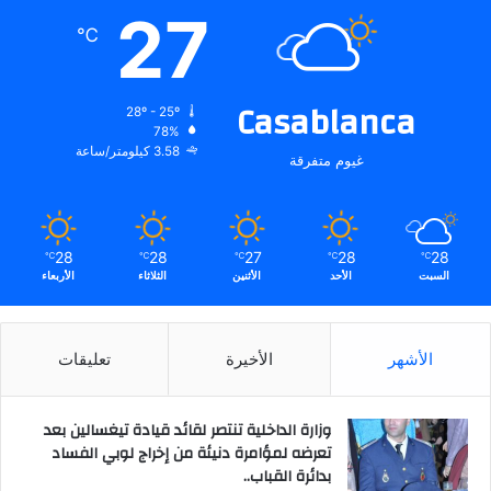
27
℃
Casablanca
28º - 25º
78%
3.58 كيلومتر/ساعة
غيوم متفرقة
28
28
27
28
28
℃
℃
℃
℃
℃
السبت
الأحد
الأثنين
الثلاثاء
الأربعاء
الأشهر
الأخيرة
تعليقات
وزارة الداخلية تنتصر لقائد قيادة تيغسالين بعد
تعرضه لمؤامرة دنيئة من إخراج لوبي الفساد
بدائرة القباب..