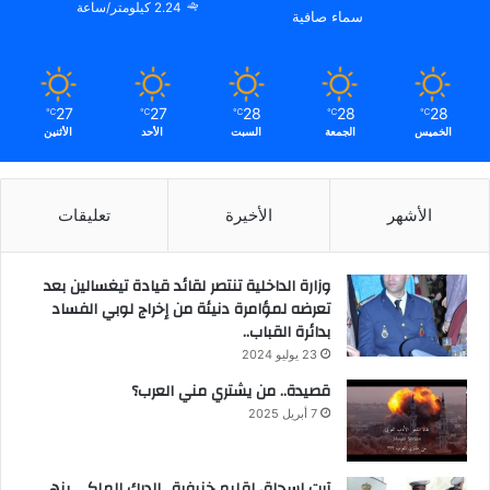
2.24 كيلومتر/ساعة
سماء صافية
27
27
28
28
28
℃
℃
℃
℃
℃
الخميس
الجمعة
السبت
الأحد
الأثنين
الأشهر
الأخيرة
تعليقات
وزارة الداخلية تنتصر لقائد قيادة تيغسالين بعد
تعرضه لمؤامرة دنيئة من إخراج لوبي الفساد
بدائرة القباب..
23 يوليو 2024
قصيدة.. من يشتري مني العرب؟
7 أبريل 2025
آيت إسحاق إقليم خنيفرة.. الدرك الملكي ينهي