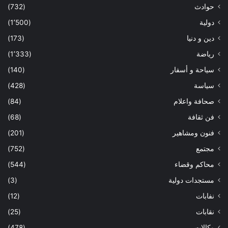
حوادث
(732)
دولية
(1٬500)
دين و دنيا
(173)
رياضة
(1٬333)
سياحة و أسفار
(140)
سياسة
(428)
صحافة واعلام
(84)
فن ثقافة
(68)
فنون ومشاهير
(201)
مجتمع
(752)
محاكم وقضاء
(544)
مستجدات دولية
(3)
نفابات
(12)
نقابات
(25)
وكالات
(478)