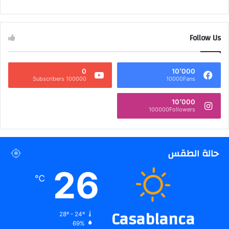
Follow Us
0
10٬000
100000 Subscribers
10000Fans
10٬000
100000Followers
حالة الطقس
26
℃
Casablanca
28º - 24º
69%