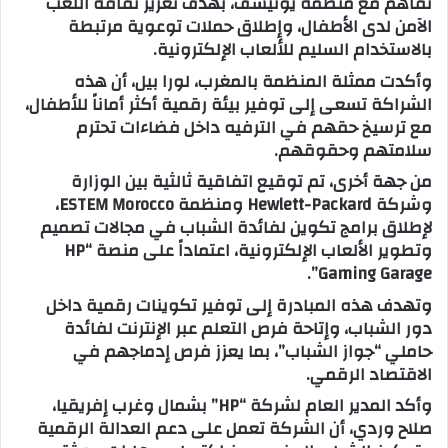
تفاهم مع منظمة يونيسف، بهدف تعزيز ثقافة اللعب
الآمن لدى الأطفال، وإطلاق حملات توعوية مرتبطة
بالاستخدام السليم للألعاب الإلكترونية.
وأكدت ممثلة المنظمة بالمغرب، لورا بيل، أن هذه
الشراكة تسعى إلى توفير بيئة رقمية أكثر أماناً للأطفال،
مع ترسيخ حقهم في الترفيه داخل فضاءات تحترم
سلامتهم وحقوقهم.
من جهة أخرى، تم توقيع اتفاقية ثالثية بين الوزارة
وشركة Hewlett-Packard ومنظمة ESTEM Morocco،
لإطلاق برامج تكوين لفائدة الشباب في مجالات تصميم
وتطوير الألعاب الإلكترونية، اعتماداً على منصة “HP
Gaming Garage”.
وتهدف هذه المبادرة إلى توفير تكوينات رقمية داخل
دور الشباب، وإتاحة فرص التعلم عبر الإنترنت لفائدة
حاملي “جواز الشباب”، بما يعزز فرص إدماجهم في
الاقتصاد الرقمي.
وأكد المدير العام لشركة “HP” بشمال وغرب إفريقيا،
صلاح وردي، أن الشركة تعمل على دعم العدالة الرقمية