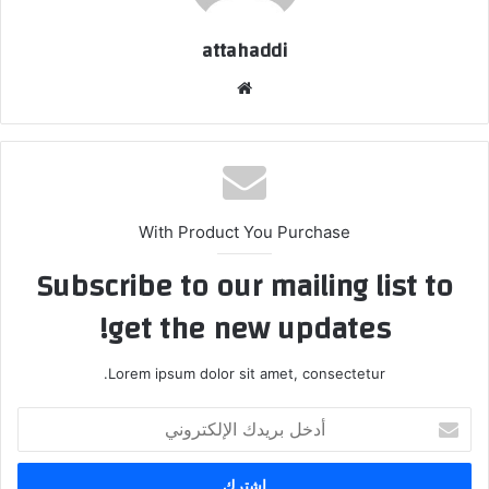
attahaddi
موق
ع
الوي
ب
With Product You Purchase
Subscribe to our mailing list to
get the new updates!
Lorem ipsum dolor sit amet, consectetur.
أ
د
خ
ل