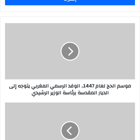
ب
ر
ي
د
ك
ا
ل
إ
ل
ك
ت
ر
موسم الحج لعام 1447.. الوفد الرسمي المغربي يتوجه إلى
و
الديار المقدسة برئاسة الوزير الرشيدي
ن
ي