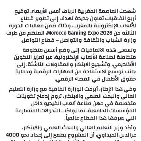
س
شهدت العاصمة المغربية الرباط، أمس الأربعاء، توقيع
ل
أربع اتفاقيات تعاون جديدة تهدف إلى تطوير قطاع
ب
الألعاب الإلكترونية بالمغرب، وذلك ضمن فعاليات الدورة
ر
الثالثة من Morocco Gaming Expo 2026، المنظم من طرف
ي
وزارة الشباب والثقافة والتواصل – قطاع التواصل.
د
وتسعى هذه الاتفاقيات إلى وضع أسس منظومة
ا
متكاملة لصناعة الألعاب الإلكترونية، عبر تعزيز التكوين
إ
الأكاديمي، وتشجيع الابتكار والمقاولات الناشئة، إلى
ل
جانب توسيع الاستفادة من المهارات الرقمية وحماية
ك
حقوق الأطفال في الفضاء الرقمي.
ت
وفي هذا الإطار، أبرمت الوزارة اتفاقية مع وزارة التعليم
ر
العالي والبحث العلمي والابتكار، تروم إدماج تكوينات
و
متخصصة في مهن صناعة ألعاب الفيديو داخل
ن
المؤسسات الجامعية، بما يواكب التحولات المتسارعة
ي
التي يعرفها هذا القطاع عالمياً.
ا
وأكد وزير التعليم العالي والبحث العلمي والابتكار،
عزالدين الميداوي، أن المشروع يطمح إلى إعداد نحو 4000