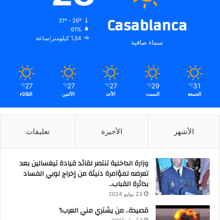
Casablanca
31º - 26º
61%
1.34 كيلومتر/ساعة
سماء صافية
27
27
27
29
31
℃
℃
℃
℃
℃
الجمعة
السبت
الأحد
الأثنين
الثلاثاء
الأشهر
الأخيرة
تعليقات
وزارة الداخلية تنتصر لقائد قيادة تيغسالين بعد
تعرضه لمؤامرة دنيئة من إخراج لوبي الفساد
بدائرة القباب..
23 يوليو 2024
قصيدة.. من يشتري مني العرب؟