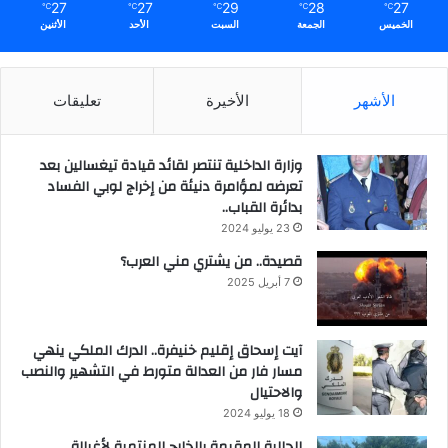
27
27
29
28
27
℃
℃
℃
℃
℃
الخميس
الجمعة
السبت
الأحد
الأثنين
الأشهر
الأخيرة
تعليقات
وزارة الداخلية تنتصر لقائد قيادة تيغسالين بعد
تعرضه لمؤامرة دنيئة من إخراج لوبي الفساد
بدائرة القباب..
23 يوليو 2024
قصيدة.. من يشتري مني العرب؟
7 أبريل 2025
آيت إسحاق إقليم خنيفرة.. الدرك الملكي ينهي
مسار فار من العدالة متورط في التشهير والنصب
والاحتيال
18 يوليو 2024
الجالية المقيمة بالخارج المنتمية لأغبالة..