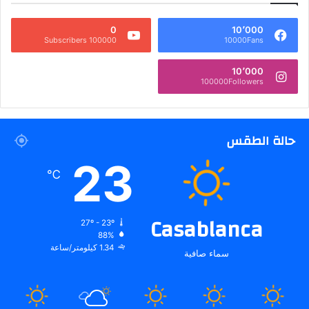
0
10٬000
100000 Subscribers
10000Fans
10٬000
100000Followers
حالة الطقس
23
℃
Casablanca
27º - 23º
88%
1.34 كيلومتر/ساعة
سماء صافية