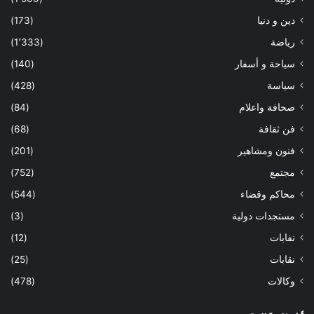
دين و دنيا
(173)
رياضة
(1٬333)
سياحة و أسفار
(140)
سياسة
(428)
صحافة واعلام
(84)
فن ثقافة
(68)
فنون ومشاهير
(201)
مجتمع
(752)
محاكم وقضاء
(544)
مستجدات دولية
(3)
نفابات
(12)
نقابات
(25)
وكالات
(478)