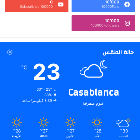
0
10٬000
100000 Subscribers
10000Fans
10٬000
100000Followers
حالة الطقس
23
℃
Casablanca
30º - 23º
88%
3.39 كيلومتر/ساعة
غيوم متفرقة
28
27
27
28
30
℃
℃
℃
℃
℃
السبت
الأحد
الأثنين
الثلاثاء
الأربعاء