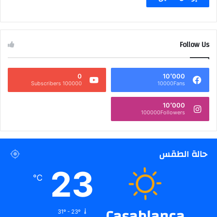
Follow Us
0
10٬000
100000 Subscribers
10000Fans
10٬000
100000Followers
حالة الطقس
23
℃
Casablanca
31º - 23º