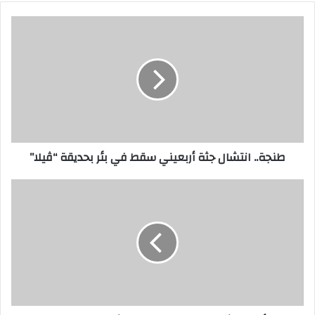
طنجة.. انتشال جثة أربعيني سقط في بئر بحديقة “ڤيلا”