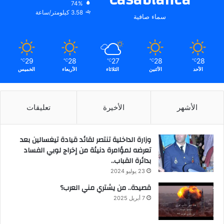
74%
3.58 كيلومتر/ساعة
سماء صافية
29
28
27
28
28
℃
℃
℃
℃
℃
الأحد
الأثنين
الثلاثاء
الأربعاء
الخميس
الأشهر
الأخيرة
تعليقات
وزارة الداخلية تنتصر لقائد قيادة تيغسالين بعد
تعرضه لمؤامرة دنيئة من إخراج لوبي الفساد
بدائرة القباب..
23 يوليو 2024
قصيدة.. من يشتري مني العرب؟
7 أبريل 2025