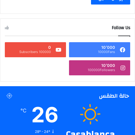
Follow Us
0
10٬000
100000 Subscribers
10000Fans
10٬000
100000Followers
حالة الطقس
26
℃
Casablanca
28º - 24º