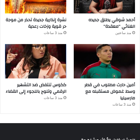
أحمد شوقي يطلق جديده
نشرة إنذارية جديدة تحذر من موجة
الغنائي “معقدة”
حر قوية وزخات رعدية
منذ ساعتين
منذ 3 ساعات
أمين حارث مطلوب في قطر
ككوس تنتفض ضد التشهير
وسط غموض مستقبله مع
الرقمي وتلوح باللجوء إلى القضاء
مارسيليا
منذ 3 ساعات
منذ 3 ساعات