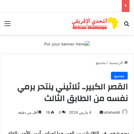
بحث عن
الق
الرئيسية
/
مجتمع
مجتمع
القصر الكبير.. ثلاثيني ينتحر برمي
نفسه من الطابق الثالث
أرسل
attahaddi
4 مارس 2024
0
18
أقل من دقيقة
بريدا
إلكترونيا
وضع شخص في الثلاثينات من العمر حدا لحياته ، أمس الأحد، بالقاء