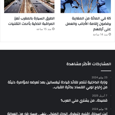
65 في المائة من المغاربة
الطرق السيارة بالمغرب تعزز
يرفضون إقامة الأجانب والعمل
المراقبة الذكية بأحدث التقنيات
على أرضهم
منذ 15 ساعة
منذ 14 ساعة
المشاركات الأكثر مشاهدة
23 يوليو 2024
وزارة الداخلية تنتصر لقائد قيادة تيغسالين بعد تعرضه لمؤامرة دنيئة
من إخراج لوبي الفساد بدائرة القباب..
7 أبريل 2025
قصيدة.. من يشتري مني العرب؟
18 يوليو 2024
آيت إسحاق إقليم خنيفرة.. الدرك الملكي ينهي مسار فار من العدالة