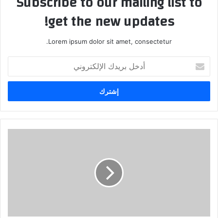
Subscribe to our mailing list to
get the new updates!
Lorem ipsum dolor sit amet, consectetur.
أ
د
خ
ل
ب
ر
ي
د
ك
ا
ل
إ
ل
ك
ت
ر