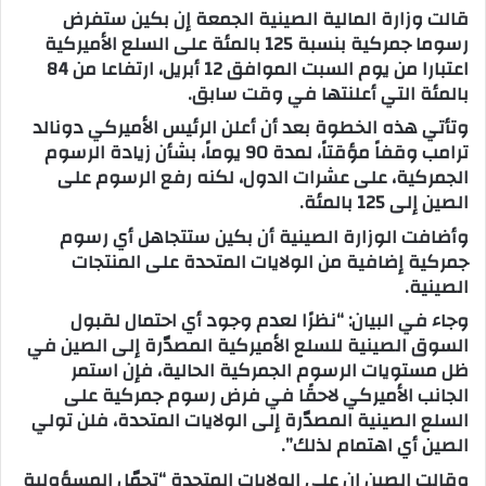
قالت وزارة المالية الصينية الجمعة إن بكين ستفرض
ب
رسوما جمركية بنسبة 125 بالمئة على السلع الأميركية
ر
اعتبارا من يوم السبت الموافق 12 أبريل، ارتفاعا من 84
ي
بالمئة التي أعلنتها في وقت سابق.
د
وتأتي هذه الخطوة بعد أن أعلن الرئيس الأميركي دونالد
ا
ترامب وقفاً مؤقتاً، لمدة 90 يوماً، بشأن زيادة الرسوم
إ
الجمركية، على عشرات الدول، لكنه رفع الرسوم على
ل
الصين إلى 125 بالمئة.
ك
وأضافت الوزارة الصينية أن بكين ستتجاهل أي رسوم
ت
جمركية إضافية من الولايات المتحدة على المنتجات
ر
الصينية.
و
ن
وجاء في البيان: “نظرًا لعدم وجود أي احتمال لقبول
السوق الصينية للسلع الأميركية المصدّرة إلى الصين في
ي
ظل مستويات الرسوم الجمركية الحالية، فإن استمر
ا
الجانب الأميركي لاحقًا في فرض رسوم جمركية على
السلع الصينية المصدّرة إلى الولايات المتحدة، فلن تولي
الصين أي اهتمام لذلك”.
وقالت الصين إن على الولايات المتحدة “تحمّل المسؤولية