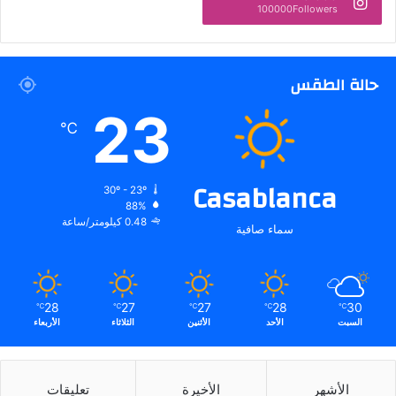
100000Followers
حالة الطقس
23
℃
Casablanca
30º - 23º
88%
0.48 كيلومتر/ساعة
سماء صافية
28
27
27
28
30
℃
℃
℃
℃
℃
السبت
الأحد
الأثنين
الثلاثاء
الأربعاء
الأشهر
الأخيرة
تعليقات