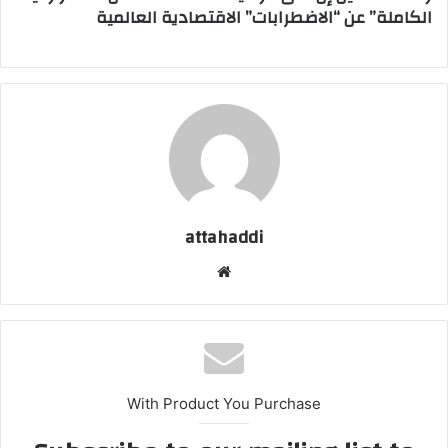
الكاملة” عن “الاضطرابات” الاقتصادية العالمية
attahaddi
موق
ع
الوي
ب
With Product You Purchase