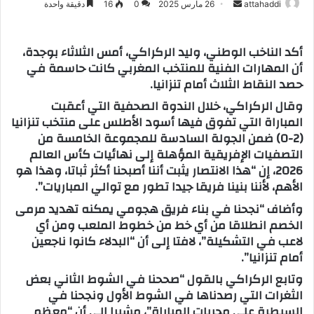
attahaddi
أ
26 مارس 2025
0
16
دقيقة واحدة
ر
س
أكد الناخب الوطني، وليد الركراكي، أمس الثلاثاء بوجدة،
ل
أن المهارات الفنية للمنتخب المغربي كانت حاسمة في
ب
حصد النقاط الثلاث أمام تنزانيا.
ر
وقال الركراكي، خلال الندوة الصحفية التي أعقبت
ي
المباراة التي تفوق فيها أسود الأطلس على منتخب تنزانيا
د
(2-0) ضمن الجولة السادسة للمجموعة الخامسة من
ا
التصفيات الإفريقية المؤهلة إلى نهائيات كأس العالم
إ
2026، إن “هذا الانتصار يثبت أننا أصبحنا أكثر ثباتا، وهذا هو
ل
الأهم، لأننا بنينا فريقا جيدا تطور مع توالي المباريات”.
ك
وأضاف “نجحنا في بناء فريق هجومي يمكنه تهديد مرمى
ت
الخصم انطلاقا من أي خط من خطوط الملعب ومن أي
ر
لاعب في التشكيلة”، لافتا إلى أن “البدلاء كانوا ناجعين
و
أمام تنزانيا”.
ن
ي
وتابع الركراكي بالقول “صححنا في الشوط الثاني بعض
ا
الثغرات التي رصدناها في الشوط الأول ونجحنا في
السيطرة على مجريات المباراة”، مشيرا إلى أن “معظم