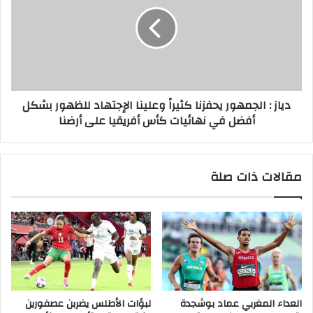
دياز : الجمهور يحفزنا كثيراً وعلينا الإجتهاد للظهور بشكل
أفضل في نهائيات كأس أفريقيا على أرضنا
مقالات ذات صلة
العداء المغربي عماد بوشجدة
لبؤات الأطلس يضربن عصفورين