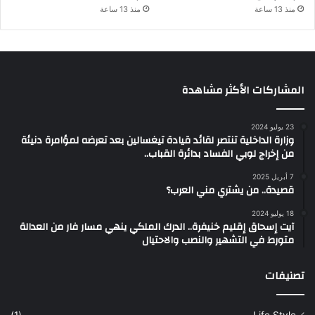
منذ 13 ساعة
منذ 13 ساعة
المشاركات الأكثر مشاهدة
23 يوليو 2024
وزارة الداخلية تنتصر لقائد قيادة تيغسالين بعد تعرضه لمؤامرة دنيئة
من إخراج لوبي الفساد بدائرة القباب..
7 أبريل 2025
قصيدة.. من يشتري مني العرب؟
18 يوليو 2024
آيت إسحاق إقليم خنيفرة.. الدرك الملكي ينهي مسار فار من العدالة
متورط في التشهير والنصب والاحتيال
تصنيفات
(1)
Life Style