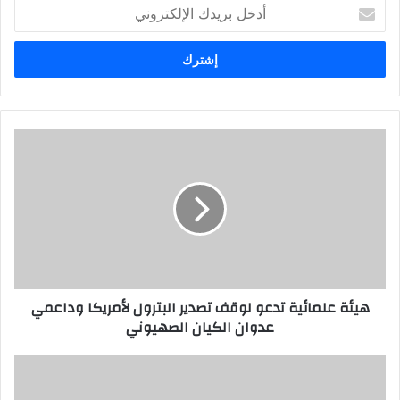
أ
د
خ
ل
ب
ر
ي
د
ك
ا
ل
إ
ل
ك
ت
ر
هيئة علمائية تدعو لوقف تصدير البترول لأمريكا وداعمي
و
عدوان الكيان الصهيوني
ن
ي