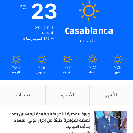
23
℃
Casablanca
28º - 23º
83%
1.79 كيلومتر/ساعة
سماء صافية
28
29
27
27
28
℃
℃
℃
℃
℃
الأثنين
الثلاثاء
الأربعاء
الخميس
الجمعة
الأشهر
الأخيرة
تعليقات
وزارة الداخلية تنتصر لقائد قيادة تيغسالين بعد
تعرضه لمؤامرة دنيئة من إخراج لوبي الفساد
بدائرة القباب..
23 يوليو 2024