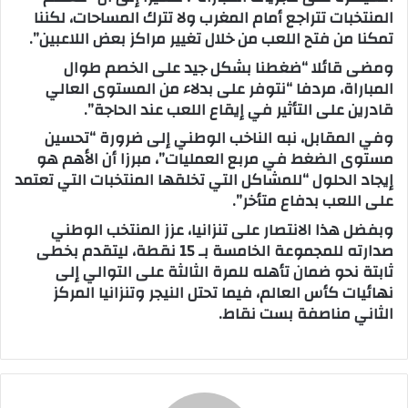
المنتخبات تتراجع أمام المغرب ولا تترك المساحات، لكننا
تمكنا من فتح اللعب من خلال تغيير مراكز بعض اللاعبين”.
ومضى قائلا “ضغطنا بشكل جيد على الخصم طوال
المباراة، مردفا “نتوفر على بدلاء من المستوى العالي
قادرين على التأثير في إيقاع اللعب عند الحاجة”.
وفي المقابل، نبه الناخب الوطني إلى ضرورة “تحسين
مستوى الضغط في مربع العمليات”، مبرزا أن الأهم هو
إيجاد الحلول “للمشاكل التي تخلقها المنتخبات التي تعتمد
على اللعب بدفاع متأخر”.
وبفضل هذا الانتصار على تنزانيا، عزز المنتخب الوطني
صدارته للمجموعة الخامسة بـ 15 نقطة، ليتقدم بخطى
ثابتة نحو ضمان تأهله للمرة الثالثة على التوالي إلى
نهائيات كأس العالم، فيما تحتل النيجر وتنزانيا المركز
الثاني مناصفة بست نقاط.