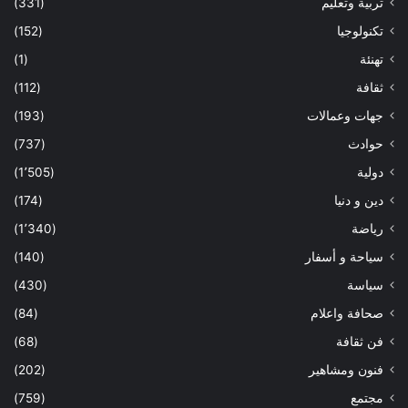
تربية وتعليم
(331)
تكنولوجيا
(152)
تهنئة
(1)
ثقافة
(112)
جهات وعمالات
(193)
حوادث
(737)
دولية
(1٬505)
دين و دنيا
(174)
رياضة
(1٬340)
سياحة و أسفار
(140)
سياسة
(430)
صحافة واعلام
(84)
فن ثقافة
(68)
فنون ومشاهير
(202)
مجتمع
(759)