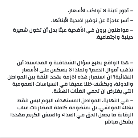
– أجور ثابتة لا تواكب الأسعار،
– أسر عاجزة عن توفير اضحية لأبنائها،
– مواطنون يرون في الأضحية عبئا بدل أن تكون شعيرة
دينية واجتماعية.
– هذا الواقع يطرح سؤال الشفافية و المحاسبة: أين
تذهب أموال الدعم؟ ولماذا لا ينعكس على الأسعار
النهائية؟ ان استمرار هذه الازمة يهدد الثقة بين المواطن
والدولة، ويكشف خللا عميقا في السياسات العمومية
التي يفترض ان تحمي الفئات الهشة.
– في النهاية، المواطن المستهدف اليوم ليس فقط
بغلاء المواشي، بل بمنضومة كاملة المضاربات غياب
الرقابة ما يجعل الحق في الغداء والعيش الكريم مهددا
بشكل مباشر