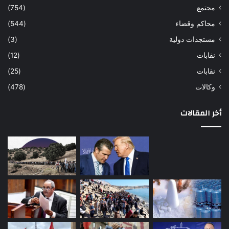
مجتمع
(754)
محاكم وقضاء
(544)
مستجدات دولية
(3)
نفابات
(12)
نقابات
(25)
وكالات
(478)
أخر المقالات