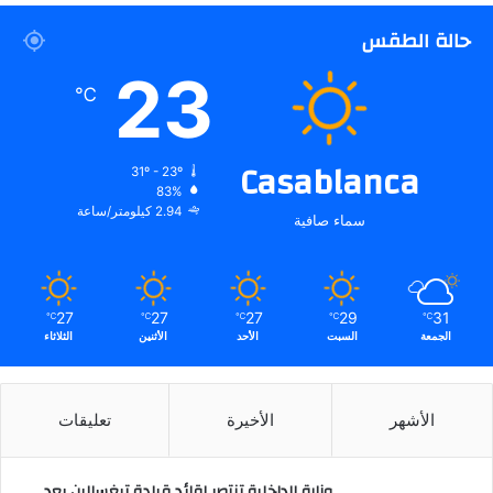
حالة الطقس
23
℃
Casablanca
31º - 23º
83%
2.94 كيلومتر/ساعة
سماء صافية
27
27
27
29
31
℃
℃
℃
℃
℃
الجمعة
السبت
الأحد
الأثنين
الثلاثاء
الأشهر
الأخيرة
تعليقات
وزارة الداخلية تنتصر لقائد قيادة تيغسالين بعد