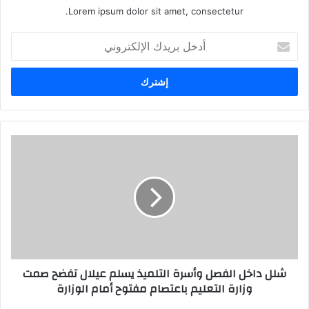
Lorem ipsum dolor sit amet, consectetur.
أ
د
خ
ل
ب
ر
ي
د
ك
ا
ل
إ
ل
ك
ت
ر
شلل داخل الفصل وأسرة التلميذ يسلم عيلال تفضح صمت
و
وزارة التعليم باعتصام مفتوح أمام الوزارة
ن
ي