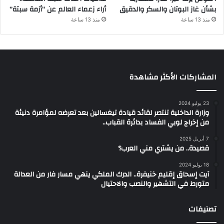
بشأن غاز البوتان والسكر والدقيق
أراء زعماء العالم عن “أزمة سبتة”
منذ 13 ساعة
منذ 13 ساعة
المشاركات الأكثر مشاهدة
23 يوليو 2024
وزارة الداخلية تنتصر لقائد قيادة تيغسالين بعد تعرضه لمؤامرة دنيئة
من إخراج لوبي الفساد بدائرة القباب..
7 أبريل 2025
قصيدة.. من يشتري مني العرب؟
18 يوليو 2024
آيت إسحاق إقليم خنيفرة.. الدرك الملكي ينهي مسار فار من العدالة
متورط في التشهير والنصب والاحتيال
تصنيفات