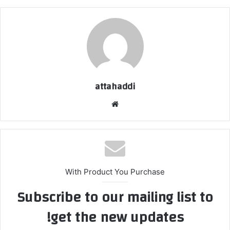
attahaddi
موق
ع
الوي
ب
With Product You Purchase
Subscribe to our mailing list to
get the new updates!