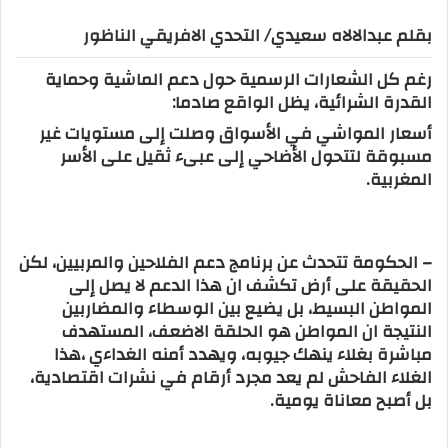
س
بقلم عبدالالاه سعيدي/ التحدي الافريقي الناظور
ل
ب
رغم كل الشعارات الرسمية حول دعم الماشية وحماية
ر
القدرة الشرائية، يظل الواقع صادما:
ي
أسعار المواشي في الأسواق وصلت إلى مستويات غير
د
مسبوقة لتتحول الأضاحي إلى عبىء ثقيل على الأسر
ا
المغربية.
إ
ل
ك
ت
– الحكومة تتحدث عن برنامج دعم الفلاحين والمربيين، لكن
الحقيقة على أرض تكشف ان هذا الدعم لا يصل إلى
ر
المواطن البسيط، بل يضيع بين الوسطاء والمضاربين
و
النتيجة ان المواطن هو الحلقة الاضعف، المستهدف
ن
مباشرة بغلاء ينهك جيوبه، ويهدد أمنه الغداءي ،هذا
ي
الغلاء الفاحش لم يعد مجرد أرقام في نشرات اقتصادية،
ا
بل أصبح معاناة يومية.