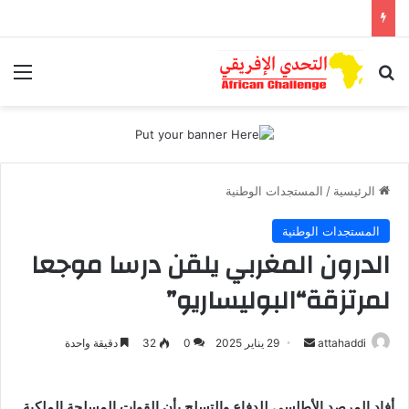
بحث عن
الق
الرئيسية
/
المستجدات الوطنية
المستجدات الوطنية
الدرون المغربي يلقن درسا موجعا
لمرتزقة“البوليساريو”
attahaddi
أ
29 يناير 2025
0
32
دقيقة واحدة
ر
س
أفاد المرصد الأطلسي للدفاع والتسلح بأن القوات المسلحة الملكية
ل