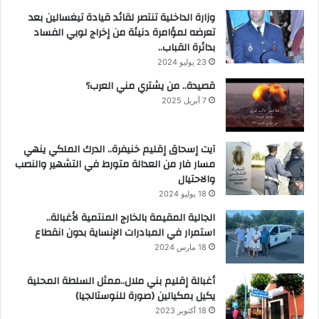
وزارة الداخلية تنتصر لقائد قيادة تيغسالين بعد
تعرضه لمؤامرة دنيئة من إخراج لوبي الفساد
بدائرة القباب..
23 يوليو 2024
قصيدة.. من يشتري مني العرب؟
7 أبريل 2025
آيت إسحاق إقليم خنيفرة.. الدرك الملكي ينهي
مسار فار من العدالة متورط في التشهير والنصب
والاحتيال
18 يوليو 2024
الجالية المقيمة بالخارج المنتمية لأغبالة..
استمرار في المبادرات الإنساية بدون انقطاع
18 مارس 2024
أغبالة إقليم بني ملال..ممثل السلطة المحلية
يكيل بمكيالين (صورة للنوستالجيا)
18 أكتوبر 2023