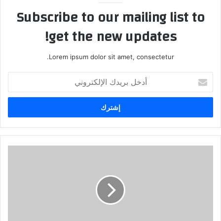
Subscribe to our mailing list to
get the new updates!
Lorem ipsum dolor sit amet, consectetur.
أ
د
خ
ل
ب
ر
ي
د
ك
ا
ل
إ
ل
ك