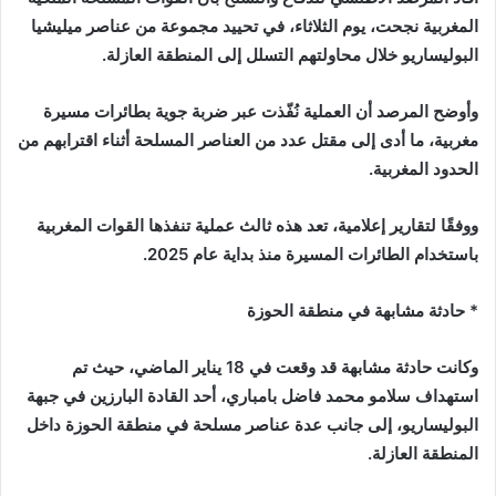
المغربية نجحت، يوم الثلاثاء، في تحييد مجموعة من عناصر ميليشيا
ب
ر
البوليساريو خلال محاولتهم التسلل إلى المنطقة العازلة.
ي
د
وأوضح المرصد أن العملية نُفّذت عبر ضربة جوية بطائرات مسيرة
ا
مغربية، ما أدى إلى مقتل عدد من العناصر المسلحة أثناء اقترابهم من
إ
الحدود المغربية.
ل
ك
ووفقًا لتقارير إعلامية، تعد هذه ثالث عملية تنفذها القوات المغربية
ت
باستخدام الطائرات المسيرة منذ بداية عام 2025.
ر
و
* حادثة مشابهة في منطقة الحوزة
ن
ي
وكانت حادثة مشابهة قد وقعت في 18 يناير الماضي، حيث تم
ا
استهداف سلامو محمد فاضل بامباري، أحد القادة البارزين في جبهة
البوليساريو، إلى جانب عدة عناصر مسلحة في منطقة الحوزة داخل
المنطقة العازلة.