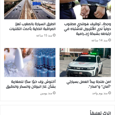
وجدة.. توقيف هولندي مطلوب
الطرق السيارة بالمغرب تعزز
دولياً لدى الأنتربول للاشتباه في
المراقبة الذكية بأحدث التقنيات
ارتباطه بشبكة إجـ.رامية
منذ 15 ساعة
منذ 14 ساعة
امن طنجة يبدأ العمل بسيارتي
أخنوش يزف خبرًا سارًا للمغاربة
“أمان” و”مدار”.
بشأن غاز البوتان والسكر والدقيق
منذ يوم واحد
منذ يومين
اترك تعليقاً