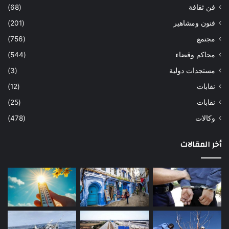
فن ثقافة
(68)
فنون ومشاهير
(201)
مجتمع
(756)
محاكم وقضاء
(544)
مستجدات دولية
(3)
نفابات
(12)
نقابات
(25)
وكالات
(478)
أخر المقالات