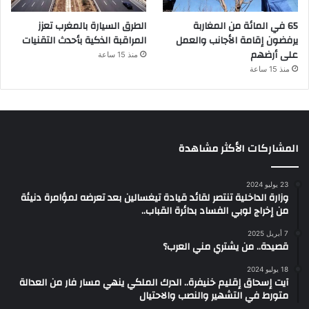
65 في المائة من المغاربة
الطرق السيارة بالمغرب تعزز
يرفضون إقامة الأجانب والعمل
المراقبة الذكية بأحدث التقنيات
على أرضهم
منذ 15 ساعة
منذ 15 ساعة
المشاركات الأكثر مشاهدة
23 يوليو 2024
وزارة الداخلية تنتصر لقائد قيادة تيغسالين بعد تعرضه لمؤامرة دنيئة
من إخراج لوبي الفساد بدائرة القباب..
7 أبريل 2025
قصيدة.. من يشتري مني العرب؟
18 يوليو 2024
آيت إسحاق إقليم خنيفرة.. الدرك الملكي ينهي مسار فار من العدالة
متورط في التشهير والنصب والاحتيال