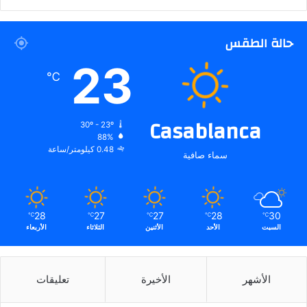
حالة الطقس
23
℃
Casablanca
30º - 23º
88%
0.48 كيلومتر/ساعة
سماء صافية
28
27
27
28
30
℃
℃
℃
℃
℃
السبت
الأحد
الأثنين
الثلاثاء
الأربعاء
الأشهر
الأخيرة
تعليقات