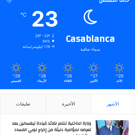
حالة الطقس
23
℃
Casablanca
29º - 23º
94%
1.79 كيلومتر/ساعة
سماء صافية
29
28
28
27
29
℃
℃
℃
℃
℃
الأحد
الأثنين
الثلاثاء
الأربعاء
الخميس
الأشهر
الأخيرة
تعليقات
وزارة الداخلية تنتصر لقائد قيادة تيغسالين بعد
تعرضه لمؤامرة دنيئة من إخراج لوبي الفساد