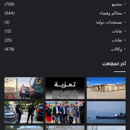
مجتمع
(759)
محاكم وقضاء
(544)
مستجدات دولية
(3)
نفابات
(12)
نقابات
(25)
وكالات
(478)
أخر المقالات