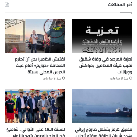
أخر المقالات
تعزية المرصد في وفاة شقيق
تفتيش الكاميرا بدل أن تحترم
نقيب هيئة المحامين بمراكش
الصحافة «دوزيم» أمام عبث
وورزازات
الحرس المدني بسبتة
منذ 8 ساعات
منذ 9 ساعات
مضيق هرمز يشتعل صاروخ إيراني
للسنة الـ19 على التوالي.. شاطئ
يهدد شريان الطاقة ويفتح أبواب
فم الواد بالعيون يتوج باللواء