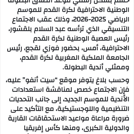
حسم بشكل رسمي موعد انطلاق البطولة
الوطنية الاحترافية لكرة القدم للموسم
ب
ر
الرياضي 2025-2026، وذلك عقب الاجتماع
ي
التنسيقي الذي ترأسه عبد السلام بلقشور،
د
رئيس العصبة الوطنية لكرة القدم
ا
إ
الاحترافية، أمس، بحضور فوزي لقجع، رئيس
ل
الجامعة الملكية المغربية لكرة القدم،
ك
وممثلي أندية البطولة.
ت
ر
وحسب بلاغ يتوفر موقع “سيت أنفو” عليه،
و
فإن الاجتماع خصص لمناقشة استعدادات
ن
ي
الأندية للموسم الجديد، إلى جانب التحديات
ا
التنظيمية واللوجستيكية، مع التأكيد على
ضرورة مراعاة مواعيد الاستحقاقات القارية
والدولية الكبرى، ومنها كأس إفريقيا