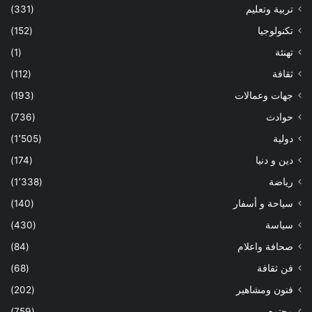
تربية وتعليم
(331)
تكنولوجيا
(152)
تهنئة
(1)
ثقافة
(112)
جهات وعمالات
(193)
حوادث
(736)
دولية
(1٬505)
دين و دنيا
(174)
رياضة
(1٬338)
سياحة و أسفار
(140)
سياسة
(430)
صحافة واعلام
(84)
فن ثقافة
(68)
فنون ومشاهير
(202)
مجتمع
(759)