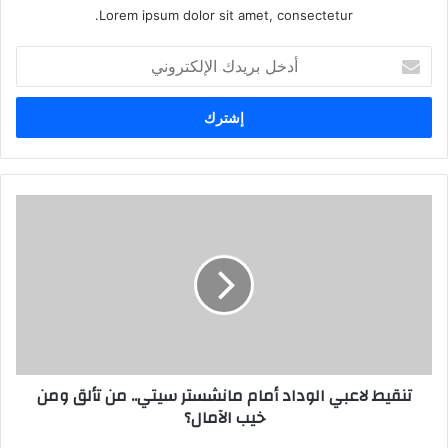
Lorem ipsum dolor sit amet, consectetur.
أ
د
خ
ل
ب
ر
ي
د
ك
ا
ل
إ
ل
ك
ت
ر
تنقيط لاعبي الوداد أمام مانشستر سيتي.. من تألق ومن
و
خيب الآمال؟
ن
ي