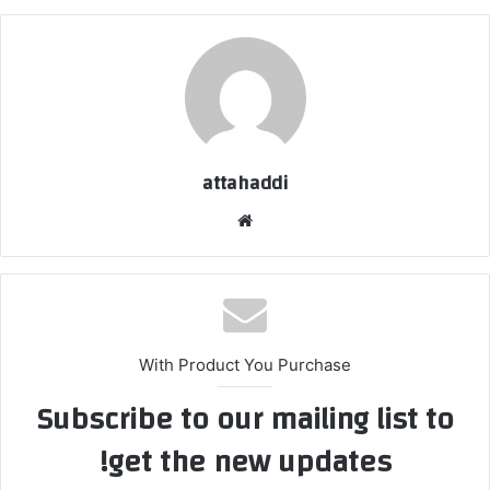
attahaddi
موق
ع
الوي
ب
With Product You Purchase
Subscribe to our mailing list to
get the new updates!