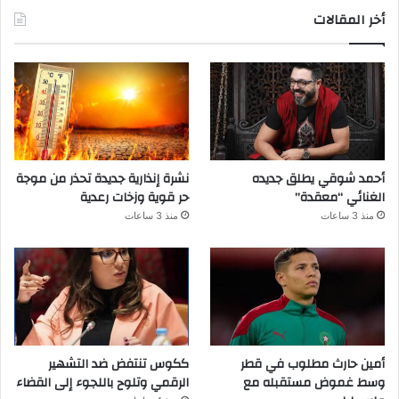
أخر المقالات
أحمد شوقي يطلق جديده
نشرة إنذارية جديدة تحذر من موجة
الغنائي “معقدة”
حر قوية وزخات رعدية
منذ 3 ساعات
منذ 3 ساعات
أمين حارث مطلوب في قطر
ككوس تنتفض ضد التشهير
وسط غموض مستقبله مع
الرقمي وتلوح باللجوء إلى القضاء