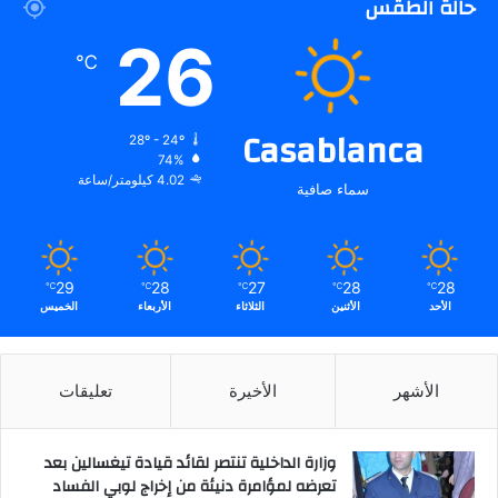
حالة الطقس
26
℃
Casablanca
28º - 24º
74%
4.02 كيلومتر/ساعة
سماء صافية
29
28
27
28
28
℃
℃
℃
℃
℃
الأحد
الأثنين
الثلاثاء
الأربعاء
الخميس
الأشهر
الأخيرة
تعليقات
وزارة الداخلية تنتصر لقائد قيادة تيغسالين بعد
تعرضه لمؤامرة دنيئة من إخراج لوبي الفساد