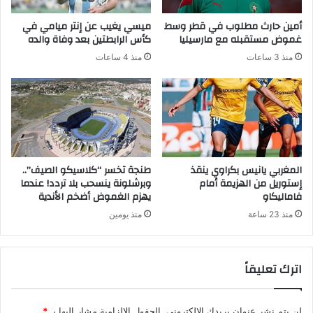
أمين حارث مطلوب في قطر وسط
ميسي يغيب عن إنتر ميامي في
غموض مستقبله مع مارسيليا
كأس الرابطتين بعد وفاة والده
منذ 3 ساعات
منذ 4 ساعات
المغربي يانيس بكراوي ينقذ
طنجة تخسر “كلاسيكو الصيف”..
إستوريل من الهزيمة أمام
وبرشلونة ينسحب بلا تردد! عندما
فاماليكاو
يهزم الغموض أضخم الأندية
منذ 23 ساعة
منذ يومين
اترك تعليقاً
لن يتم نشر عنوان بريدك الإلكتروني.
الحقول الإلزامية مشار إليها بـ
*