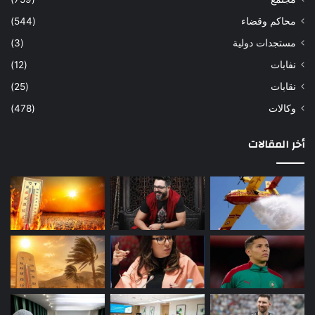
محاكم وقضاء
(544)
مستجدات دولية
(3)
نفابات
(12)
نقابات
(25)
وكالات
(478)
أخر المقالات