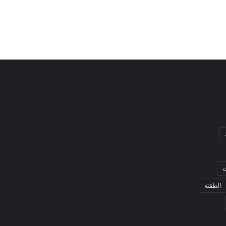
ت
الطقثة