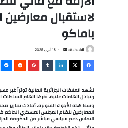
الأزمة مع مالي تتصاع
لاستقبال معارضين ل
باماكو
attahaddi
أ
18 أبريل 2025
ر
فيسبوك
X
لينكدإن
‏Tumblr
بينتيريست
‏Reddit
ما
س
ل
ب
ر
تشهد العلاقات الجزائرية المالية توتراً غير مس
ي
وتبادل اتهامات علنية، آخرها اتهام السلطات الما
د
وسط هذه الأجواء المتوترة، أفادت تقارير صحفي
ا
إ
التماس دعم سياسي مباشر من الحكومة الجزائ
ل
ك
وتأتي هذه الخطوة عقب إعلان الجزائر حظر عبور ا