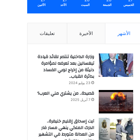
الخميس
الجمعة
السبت
الأحد
الأثنين
الأشهر
الأخيرة
تعليقات
وزارة الداخلية تنتصر لقائد قيادة
تيغسالين بعد تعرضه لمؤامرة
دنيئة من إخراج لوبي الفساد
بدائرة القباب..
23 يوليو 2024
قصيدة.. من يشتري مني العرب؟
7 أبريل 2025
آيت إسحاق إقليم خنيفرة..
الدرك الملكي ينهي مسار فار
من العدالة متورط في التشهير