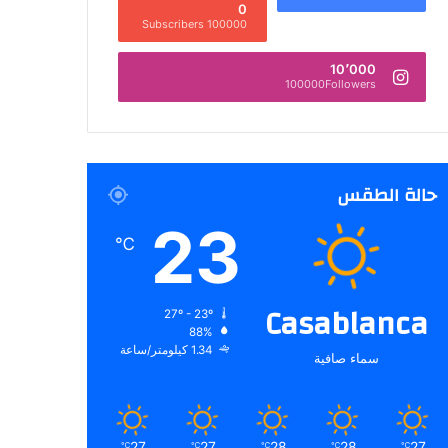
0
100000 Subscribers
10٬000
100000Followers
حالة الطقس
23
℃
Casablanca
27º - 23º
88%
1.34 كيلومتر/ساعة
سماء صافية
27
27
28
28
27
℃
℃
℃
℃
℃