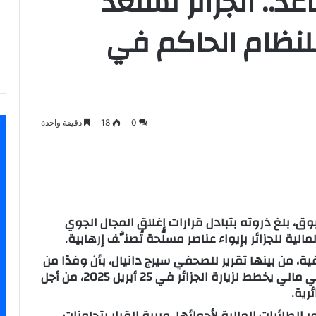
د.. الجزائر تستعد
لنظام الحاكم في
0
18
دقيقة واحدة
سنجر
بوق، بلغ ذروته بتبادل قرارات إغلاق المجال الجوي
لية للجزائر بإيواء عناصر مسلّحة تُصنَّف إرهابية.
ة، من بينها تقرير للصحفي سيرج دانيال، بأن وفدًا من
المعارضين لنظام المجلس العسكري الحاكم في مالي يخطط لزيارة الجزائر في 25 أبريل 2025، من أجل
رية.
لطائرات المالية لأجوائها، مبررة القرار بتجاوزات