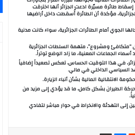
إسقاط طائرة مسيّرة ادعت الجزائر أنها اخترقت
لجزائرية، مؤكدة أن الطائرة أُسقطت داخل أراضيها
لها الجوي أمام الطائرات الجزائرية، سواء كانت مدنية
عل “متكافئ ومشروع”، متهمة السلطات الجزائرية
أسماء الجماعات المعنية، ما زاد الوضع توتراً.
زائر، في هذا التوقيت الحساس، تعكس تصعيداً إضافياً
هد السياسي الداخلي في مالي.
ة الانتقالية المالية بشأن أنباء الزيارة.
ل حركة الطيران بشكل كامل، ما قد يؤدي إلى مزيد من
ً.
ن إلى التهدئة والانخراط في حوار مباشر لتفادي
‏Reddit
ماسنجر
مشاركة عبر البريد