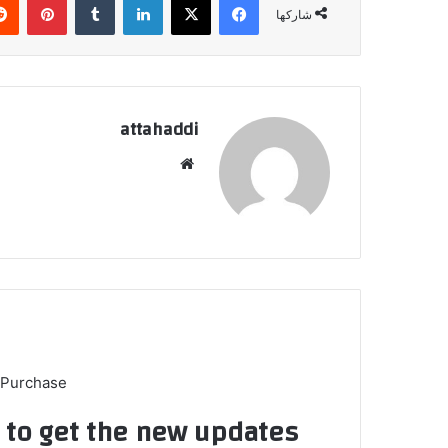
شاركها
attahaddi
موق
ع
الوي
ب
 Purchase
t to get the new updates!