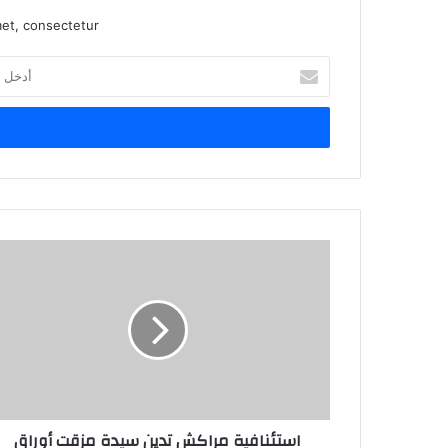
et, consectetur.
أ
د
خ
ل
ب
ر
ي
د
ك
ا
ل
إ
ل
ك
ت
ر
و
ن
استئنافية مراكش تدين سيدة مزقت أوراق
ي