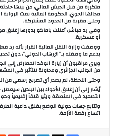
ت
متكررة من قبل الجيش المالي، من بينها حادثة 
ر
مجالها الجوي. الحكومة المالية نفت الرواية ا
وعلى مقربة من الحدود المشتركة.
و
ن
وفي رد مباشر، أعلنت باماكو بدورها إغلاق مجا
ي
أو عسكرية.
ا
ووصفت وزارة النقل المالية القرار بأنه رد ف
بدعم ما وصفته بـ”الإرهاب الدولي”، دون تحديد 
ويرى مراقبون أن زيارة الوفد المعارض إلى الج
من الجانب الجزائري ومحاولة للتأثير في المش
وحتى اللحظة، لم يصدر أي تصريح رسمي من الحكوم
يُشار إلى أن إغلاق الأجواء بين البلدين سيعط
التصعيد في المنطقة ويثير قلقاً إقليمياً ودوليا
وتتابع جهات دولية الوضع بقلق، داعية الطرفي
اتساع رقعة الأزمة.
فيسبوك
X
لينكدإن
‏Tumblr
بينتيريست