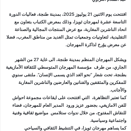
ب
افتتحت يوم الاثنين 21 يوليوز 2025، بمدينة طنجة، فعاليات الدورة
ر
ي
التاسعة عشرة لمهرجان ثويزا، وذلك بمعرض الكتباب بتعاون مع
د
انحاد الناشربن المغاربة، مع عرض المنتجات المجالية والصناعة
ا
التقليدية، لتعاونيات وجمعيات تمثل الغديد من مناطق المغرب، فضلا
إ
عن معرض يؤرخ لذاكرة المهرجان.
ل
ك
ويشكل المهرجان المنظم بمدينة طنجة، الى غاية 27 من الشهر
ت
الجاري، من طرف مؤسسة المهرجان المتوسطي للثقافة الأمازيغية
ر
بطنجة، تحت شعار “نحو الغد الذي يسمى الإنسان”. ملتقى سنوي
و
للمفكرين والمثقفين والفنانين والعارضين والناشرين المغاربة
ن
والأجانب.
ي
كما تعتبر التظاهرة، التي افتتحت على ايقاعات مجموعة احواش
ا
للفن الامازيغي، بجضور عزيز ورود المدير العام للمهرجان، فضاء
للنقاش المفتوح، من خلال ندوات ستلامس مواضيع ثقافية وفنية
واجتماعية وسياسية.
كما يساهم مهرجان ثويزا، في التنشيط الثقافي والسياحي