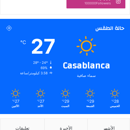
100000Followers
حالة الطقس
27
℃
Casablanca
28º - 24º
69%
3.58 كيلومتر/ساعة
سماء صافية
27
27
29
29
28
℃
℃
℃
℃
℃
الخميس
الجمعة
السبت
الأحد
الأثنين
الأشهر
الأخيرة
تعليقات