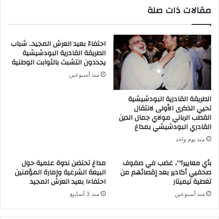
مقالات ذات صلة
احتفاءً بعيد العرش المجيد.. شباب
الطريقة القادرية البودشيشية
يجددون التشبث بالثوابت الوطنية
منذ أسبوعين
الطريقة القادرية البودشيشية
تحيي الذكرى الأولى لانتقال
القطب الرباني مولاي جمال الدين
القادري البودشيشي بمداغ
منذ يوم واحد
بأي معايير؟”، غضب في صفوف
مداغ تحتضن ندوة علمية حول
صحفيي أكادير بعد إقصائهم من
البيعة الشرعية وإمارة المؤمنين
تغطية تيميتار
احتفاءا بعيد العرش المجيد
منذ أسبوعين
منذ 3 أسابيع