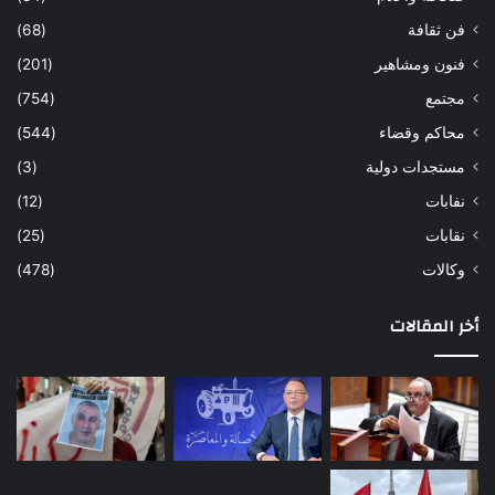
فن ثقافة
(68)
فنون ومشاهير
(201)
مجتمع
(754)
محاكم وقضاء
(544)
مستجدات دولية
(3)
نفابات
(12)
نقابات
(25)
وكالات
(478)
أخر المقالات