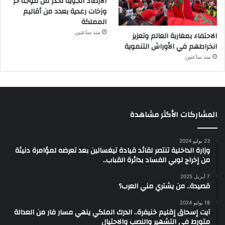
الأرصاد الجوية تحذر من موجة حر
وزخات رعدية بعدد من أقاليم
المملكة
منذ ساعتين
الاحتفاء بمغاربة العالم وتعزيز
انخراطهم في الأوراش التنموية
منذ ساعتين
المشاركات الأكثر مشاهدة
23 يوليو 2024
وزارة الداخلية تنتصر لقائد قيادة تيغسالين بعد تعرضه لمؤامرة دنيئة
من إخراج لوبي الفساد بدائرة القباب..
7 أبريل 2025
قصيدة.. من يشتري مني العرب؟
18 يوليو 2024
آيت إسحاق إقليم خنيفرة.. الدرك الملكي ينهي مسار فار من العدالة
متورط في التشهير والنصب والاحتيال