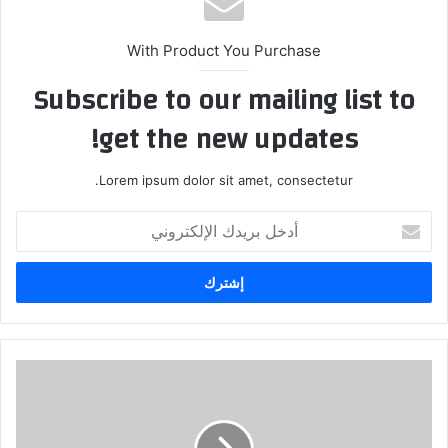
With Product You Purchase
Subscribe to our mailing list to
get the new updates!
Lorem ipsum dolor sit amet, consectetur.
أ
د
خ
ل
ب
ر
ي
د
ك
ا
ل