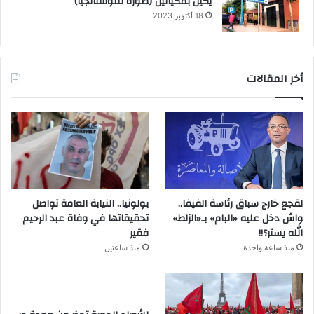
يكيل بمكيالين (صورة للنوستالجيا)
18 أكتوبر 2023
أخر المقالات
لقجع خارج سباق رئاسة الفيفا..
بولونيا.. النيابة العامة تواصل
واش دخل عليه «البام» بـ«الزلط»
تحقيقاتها في وفاة عبد الرحيم
الله يستر؟!!
فقير
منذ ساعة واحدة
منذ ساعتين